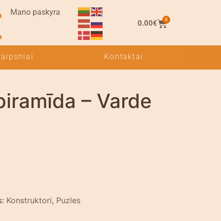
Mano paskyra
0
0.00
€
raipsniai
Kontaktai
 piramīda – Varde
s:
Konstruktori
,
Puzles