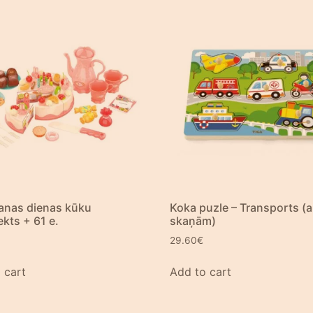
anas dienas kūku
Koka puzle – Transports (a
kts + 61 e.
skaņām)
29.60
€
 cart
Add to cart