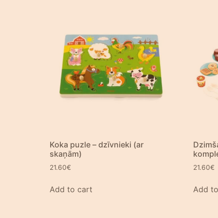
Koka puzle – dzīvnieki (ar
Dzimš
skaņām)
komple
21.60
€
21.60
€
Add to cart
Add to