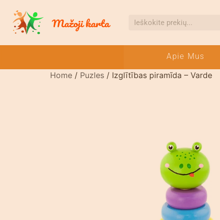
Apie Mus
Home
/
Puzles
/ Izglītības piramīda – Varde