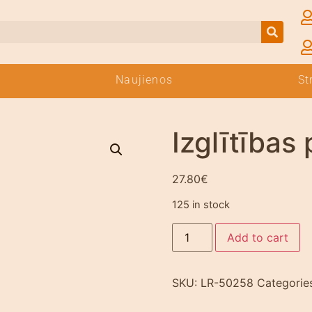
Naujienos
St
Izglītības
27.80
€
125 in stock
Add to cart
SKU:
LR-50258
Categorie