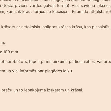
či (tostarp viens vardes galvas formā). Visu savieno loksn
iem, kuri sāk kraut torņus no klucīšiem. Piramīda atbalsta 
krāsots ar netoksisku spilgtas krāsas krāsu, kas piesaistīs 
em.
s: 100 mm
ti ierobežots, tāpēc pirms pirkuma pārliecinieties, vai prec
iem un viņi informēs par piegādes laiku.
am preču un to iepakojuma izskatam un krāsai.