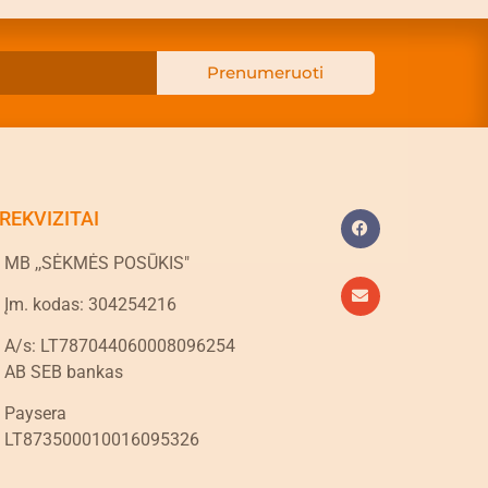
Prenumeruoti
REKVIZITAI
MB ,,SĖKMĖS POSŪKIS"
Įm. kodas: 304254216
A/s: LT787044060008096254
AB SEB bankas
Paysera
LT873500010016095326