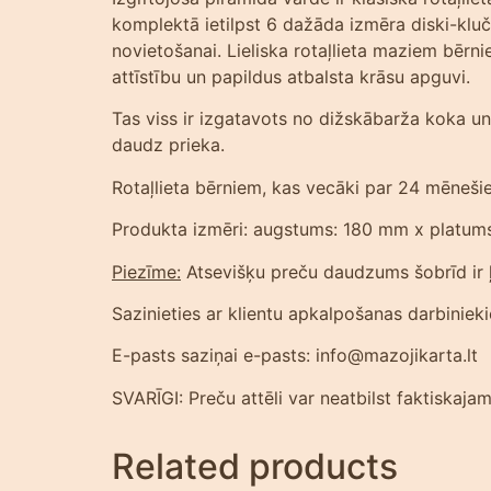
komplektā ietilpst 6 dažāda izmēra diski-klu
novietošanai. Lieliska rotaļlieta maziem bērn
attīstību un papildus atbalsta krāsu apguvi.
Tas viss ir izgatavots no dižskābarža koka un 
daudz prieka.
Rotaļlieta bērniem, kas vecāki par 24 mēneši
Produkta izmēri: augstums: 180 mm x platum
Piezīme:
Atsevišķu preču daudzums šobrīd ir ļo
Sazinieties ar klientu apkalpošanas darbiniek
E-pasts saziņai e-pasts: info@mazojikarta.lt
SVARĪGI: Preču attēli var neatbilst faktiskaj
Related products