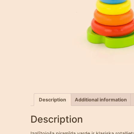
Description
Additional information
Description
Izglītojoša piramīda varde ir klasiska rotaļl