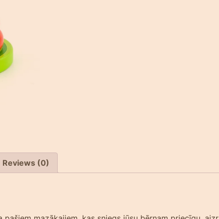
Reviews (0)
ieta pašiem mazākajiem, kas sniegs jūsu bērnam priecīgu, aiz