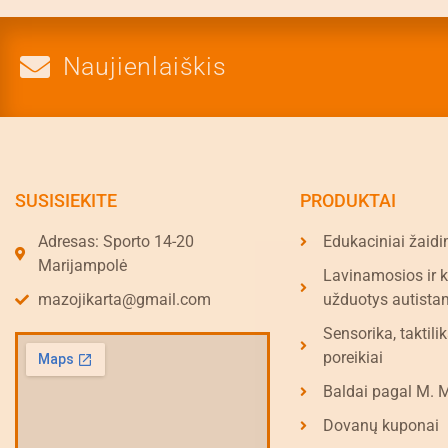
Naujienlaiškis
SUSISIEKITE
PRODUKTAI
Adresas: Sporto 14-20
Edukaciniai žaidi
Marijampolė
Lavinamosios ir 
mazojikarta@gmail.com
užduotys autista
Sensorika, taktilik
poreikiai
Baldai pagal M. 
Dovanų kuponai