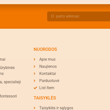
NUORODOS
mai
Apie mus
Naujienos
kūrybinės
ms
Kontaktai
Parduotuvė
a, specialieji
List Item
Montessori
TAISYKLĖS
Taisyklės ir sąlygos