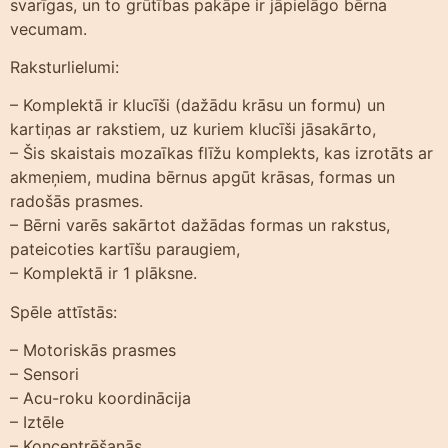
svarīgas, un to grūtības pakāpe ir jāpielāgo bērna
vecumam.
Raksturlielumi:
– Komplektā ir klucīši (dažādu krāsu un formu) un
kartiņas ar rakstiem, uz kuriem klucīši jāsakārto,
– Šis skaistais mozaīkas flīžu komplekts, kas izrotāts ar
akmeņiem, mudina bērnus apgūt krāsas, formas un
radošās prasmes.
– Bērni varēs sakārtot dažādas formas un rakstus,
pateicoties kartīšu paraugiem,
– Komplektā ir 1 plāksne.
Spēle attīstās:
– Motoriskās prasmes
– Sensori
– Acu-roku koordinācija
– Iztēle
– Koncentrēšanās