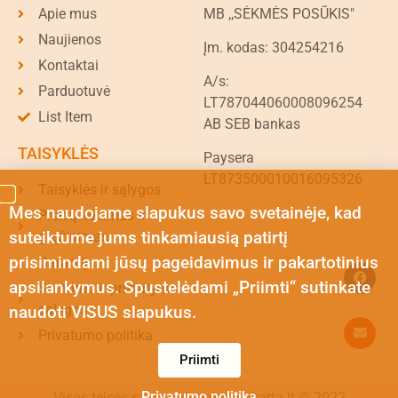
Apie mus
MB ,,SĖKMĖS POSŪKIS"
Naujienos
Įm. kodas: 304254216
Kontaktai
A/s:
Parduotuvė
LT787044060008096254
List Item
AB SEB bankas
TAISYKLĖS
Paysera
LT873500010016095326
Taisyklės ir sąlygos
Mes naudojame slapukus savo svetainėje, kad
Prekių keitimas ir
suteiktume jums tinkamiausią patirtį
grąžinimas
prisimindami jūsų pageidavimus ir pakartotinius
Garantija
apsilankymus. Spustelėdami „Priimti“ sutinkate
Siuntimo ir pristatymo
sąlygos
naudoti VISUS slapukus.
Privatumo politika
Priimti
Privatumo politika
Visos teisės saugomos | mazojikarta.lt © 2022