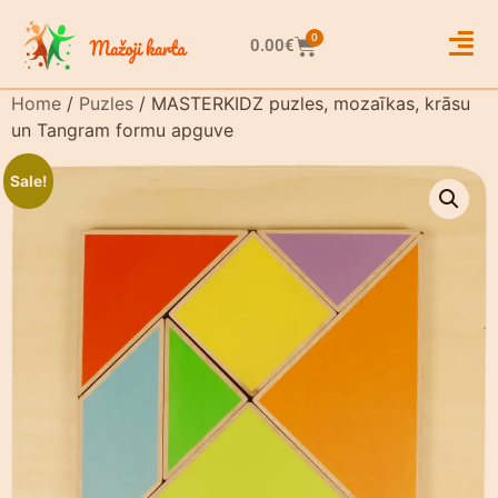
0
0.00
€
Home
/
Puzles
/ MASTERKIDZ puzles, mozaīkas, krāsu
un Tangram formu apguve
Sale!