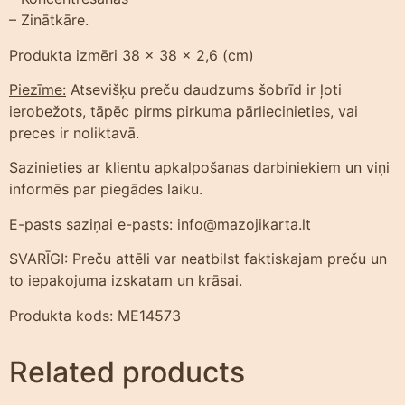
– Zinātkāre.
Produkta izmēri 38 x 38 x 2,6 (cm)
Piezīme:
Atsevišķu preču daudzums šobrīd ir ļoti
ierobežots, tāpēc pirms pirkuma pārliecinieties, vai
preces ir noliktavā.
Sazinieties ar klientu apkalpošanas darbiniekiem un viņi
informēs par piegādes laiku.
E-pasts saziņai e-pasts: info@mazojikarta.lt
SVARĪGI: Preču attēli var neatbilst faktiskajam preču un
to iepakojuma izskatam un krāsai.
Produkta kods: ME14573
Related products