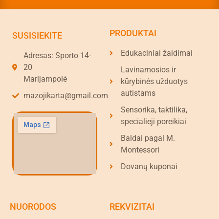
PRODUKTAI
SUSISIEKITE
Edukaciniai žaidimai
Adresas: Sporto 14-
20
Lavinamosios ir
Marijampolė
kūrybinės užduotys
autistams
mazojikarta@gmail.com
Sensorika, taktilika,
specialieji poreikiai
Baldai pagal M.
Montessori
Dovanų kuponai
NUORODOS
REKVIZITAI