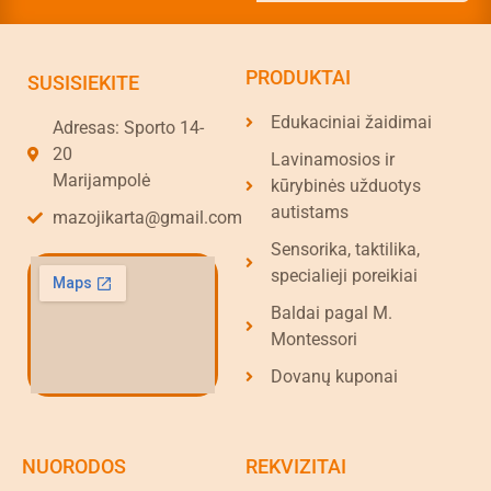
PRODUKTAI
SUSISIEKITE
Edukaciniai žaidimai
Adresas: Sporto 14-
20
Lavinamosios ir
Marijampolė
kūrybinės užduotys
autistams
mazojikarta@gmail.com
Sensorika, taktilika,
specialieji poreikiai
Baldai pagal M.
Montessori
Dovanų kuponai
NUORODOS
REKVIZITAI