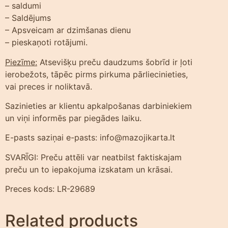
– saldumi
– Saldējums
– Apsveicam ar dzimšanas dienu
– pieskaņoti rotājumi.
Piezīme:
Atsevišķu preču daudzums šobrīd ir ļoti
ierobežots, tāpēc pirms pirkuma pārliecinieties,
vai preces ir noliktavā.
Sazinieties ar klientu apkalpošanas darbiniekiem
un viņi informēs par piegādes laiku.
E-pasts saziņai e-pasts: info@mazojikarta.lt
SVARĪGI: Preču attēli var neatbilst faktiskajam
preču un to iepakojuma izskatam un krāsai.
Preces kods: LR-29689
Related products