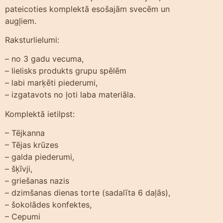
pateicoties komplektā esošajām svecēm un
augļiem.
Raksturlielumi:
– no 3 gadu vecuma,
– lielisks produkts grupu spēlēm
– labi marķēti piederumi,
– izgatavots no ļoti laba materiāla.
Komplektā ietilpst:
– Tējkanna
– Tējas krūzes
– galda piederumi,
– šķīvji,
– griešanas nazis
– dzimšanas dienas torte (sadalīta 6 daļās),
– šokolādes konfektes,
– Cepumi