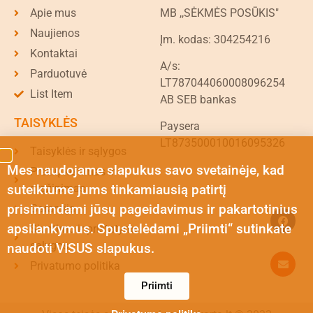
Apie mus
MB ,,SĖKMĖS POSŪKIS"
Naujienos
Įm. kodas: 304254216
Kontaktai
A/s:
Parduotuvė
LT787044060008096254
List Item
AB SEB bankas
TAISYKLĖS
Paysera
LT873500010016095326
Taisyklės ir sąlygos
Mes naudojame slapukus savo svetainėje, kad
Prekių keitimas ir
suteiktume jums tinkamiausią patirtį
grąžinimas
prisimindami jūsų pageidavimus ir pakartotinius
Garantija
apsilankymus. Spustelėdami „Priimti“ sutinkate
Siuntimo ir pristatymo
sąlygos
naudoti VISUS slapukus.
Privatumo politika
Priimti