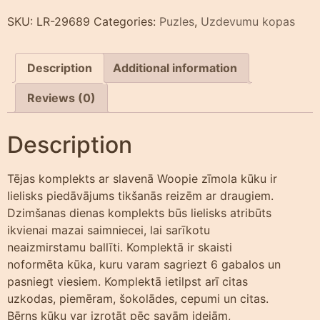
SKU:
LR-29689
Categories:
Puzles
,
Uzdevumu kopas
Description
Additional information
Reviews (0)
Description
Tējas komplekts ar slavenā Woopie zīmola kūku ir
lielisks piedāvājums tikšanās reizēm ar draugiem.
Dzimšanas dienas komplekts būs lielisks atribūts
ikvienai mazai saimniecei, lai sarīkotu
neaizmirstamu ballīti. Komplektā ir skaisti
noformēta kūka, kuru varam sagriezt 6 gabalos un
pasniegt viesiem. Komplektā ietilpst arī citas
uzkodas, piemēram, šokolādes, cepumi un citas.
Bērns kūku var izrotāt pēc savām idejām,