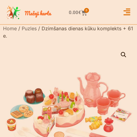
0
0.00
€
Home
/
Puzles
/ Dzimšanas dienas kūku komplekts + 61
e.