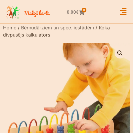
0
0.00
€
Home
/
Bērnudārziem un spec. iestādēm
/ Koka
divpusējs kalkulators