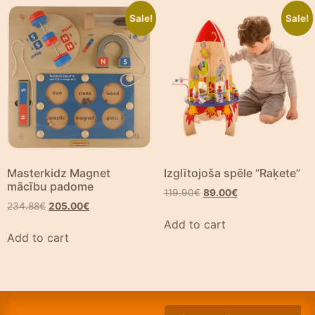
Sale!
Sale!
Masterkidz Magnet
Izglītojoša spēle “Raķete”
mācību padome
119.90
€
89.00
€
234.88
€
205.00
€
Add to cart
Add to cart