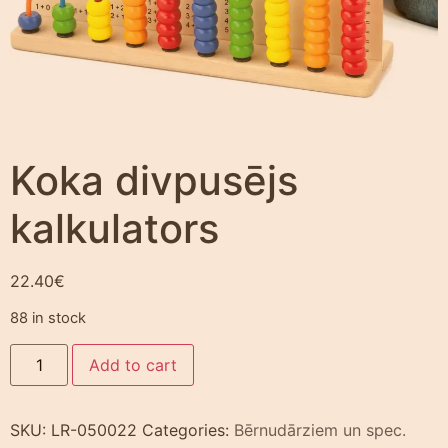
Koka divpusējs
kalkulators
22.40
€
88 in stock
Add to cart
SKU:
LR-050022
Categories:
Bērnudārziem un spec.