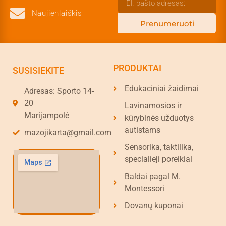
Naujienlaiškis
Prenumeruoti
PRODUKTAI
SUSISIEKITE
Edukaciniai žaidimai
Adresas: Sporto 14-
20
Lavinamosios ir
Marijampolė
kūrybinės užduotys
autistams
mazojikarta@gmail.com
Sensorika, taktilika,
specialieji poreikiai
Baldai pagal M.
Montessori
Dovanų kuponai