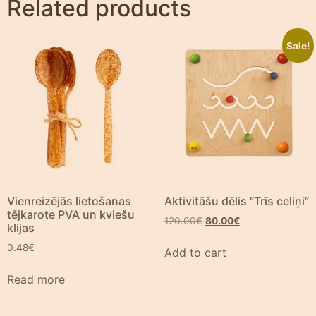
Related products
Sale!
Vienreizējās lietošanas
Aktivitāšu dēlis “Trīs celiņi”
tējkarote PVA un kviešu
120.00
€
80.00
€
klijas
0.48
€
Add to cart
Read more