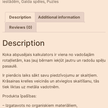
iestādēm
,
Galda spēles
,
Puzles
Description
Additional information
Reviews (0)
Description
Koka abpusējais kalkulators ir viena no vadošajām
rotaļlietām, kas ļauj bērnam iekļūt jautru un radošu spēļu
pasaulē.
Ir pienācis laiks sākt savu piedzīvojumu ar skaitļiem.
Krāsainas krelles veicinās un atvieglos skaitīšanu, tās
tiek liktas uz metāla vadotnēm.
Produkta īpašības:
– Izgatavots no organiskiem materiāliem,