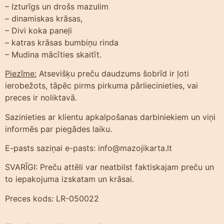
– Izturīgs un drošs mazulim
– dinamiskas krāsas,
– Divi koka paneļi
– katras krāsas bumbiņu rinda
– Mudina mācīties skaitīt.
Piezīme:
Atsevišķu preču daudzums šobrīd ir ļoti
ierobežots, tāpēc pirms pirkuma pārliecinieties, vai
preces ir noliktavā.
Sazinieties ar klientu apkalpošanas darbiniekiem un viņi
informēs par piegādes laiku.
E-pasts saziņai e-pasts: info@mazojikarta.lt
SVARĪGI: Preču attēli var neatbilst faktiskajam preču un
to iepakojuma izskatam un krāsai.
Preces kods: LR-050022