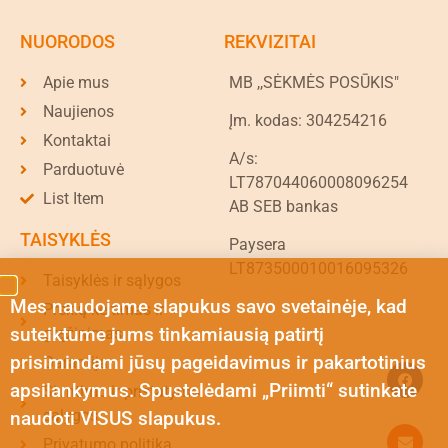
NUORODOS
REKVIZITAI
Apie mus
MB ,,SĖKMĖS POSŪKIS"
Naujienos
Įm. kodas: 304254216
Kontaktai
A/s:
Parduotuvė
LT787044060008096254
List Item
AB SEB bankas
TAISYKLĖS
Paysera
LT873500010016095326
Taisyklės ir sąlygos
Mes naudojame slapukus savo svetainėje, kad
Prekių keitimas ir
suteiktume jums tinkamiausią patirtį
grąžinimas
prisimindami jūsų pageidavimus ir pakartotinius
Garantija
apsilankymus. Spustelėdami „Priimti“ sutinkate
Siuntimo ir pristatymo
sąlygos
naudoti VISUS slapukus.
Privatumo politika