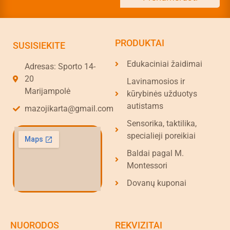
PRODUKTAI
SUSISIEKITE
Edukaciniai žaidimai
Adresas: Sporto 14-
20
Lavinamosios ir
Marijampolė
kūrybinės užduotys
autistams
mazojikarta@gmail.com
Sensorika, taktilika,
specialieji poreikiai
Baldai pagal M.
Montessori
Dovanų kuponai
NUORODOS
REKVIZITAI