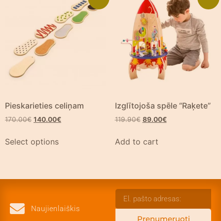
Pieskarieties celiņam
Izglītojoša spēle “Raķete”
170.00
€
140.00
€
119.90
€
89.00
€
Select options
Add to cart
Naujienlaiškis
Prenumeruoti