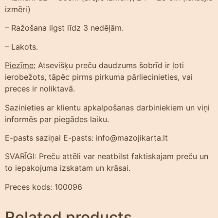
izmēri)
– Ražošana ilgst līdz 3 nedēļām.
– Lakots.
Piezīme:
Atsevišķu preču daudzums šobrīd ir ļoti
ierobežots, tāpēc pirms pirkuma pārliecinieties, vai
preces ir noliktavā.
Sazinieties ar klientu apkalpošanas darbiniekiem un viņi
informēs par piegādes laiku.
E-pasts saziņai E-pasts: info@mazojikarta.lt
SVARĪGI: Preču attēli var neatbilst faktiskajam preču un
to iepakojuma izskatam un krāsai.
Preces kods: 100096
Related products