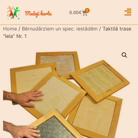
0
0.00
€
Home
/
Bērnudārziem un spec. iestādēm
/ Taktilā trase
“Iela” Nr. 1