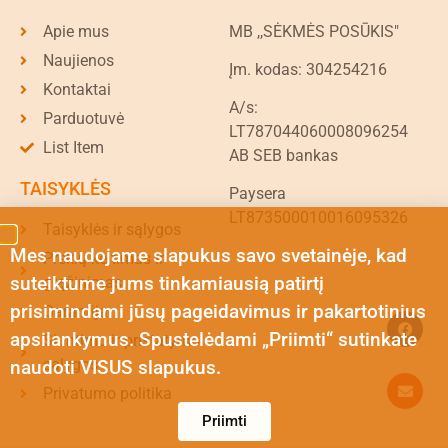
Apie mus
MB ,,SĖKMĖS POSŪKIS"
Naujienos
Įm. kodas: 304254216
Kontaktai
A/s:
Parduotuvė
LT787044060008096254
List Item
AB SEB bankas
TAISYKLĖS
Paysera
LT873500010016095326
Taisyklės ir sąlygos
Mes naudojame slapukus savo svetainėje, kad
Prekių keitimas ir
suteiktume jums tinkamiausią patirtį
grąžinimas
prisimindami jūsų pageidavimus ir pakartotinius
Garantija
apsilankymus. Spustelėdami „Priimti“ sutinkate
Siuntimo ir pristatymo
sąlygos
naudoti VISUS slapukus.
Privatumo politika
Priimti