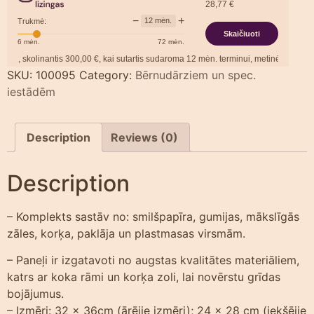
28,77
€
−
+
12
mėn.
Trukmė:
Skaičiuoti
6
mėn.
72
mėn.
skolinantis
300,00
€, kai sutartis sudaroma
12
mėn. terminui, metinė palūkanų no
SKU:
100095
Category:
Bērnudārziem un spec.
iestādēm
Description
Reviews (0)
Description
– Komplekts sastāv no: smilšpapīra, gumijas, mākslīgās
zāles, korķa, paklāja un plastmasas virsmām.
– Paneļi ir izgatavoti no augstas kvalitātes materiāliem,
katrs ar koka rāmi un korķa zoli, lai novērstu grīdas
bojājumus.
– Izmēri: 32 x 36cm (ārējie izmēri); 24 x 28 cm (iekšējie