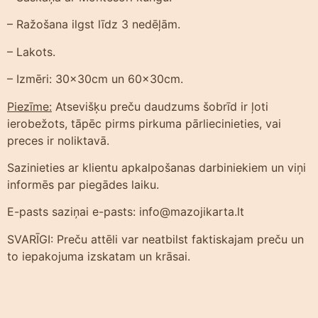
– Ražošana ilgst līdz 3 nedēļām.
– Lakots.
– Izmēri: 30x30cm un 60x30cm.
Piezīme:
Atsevišķu preču daudzums šobrīd ir ļoti
ierobežots, tāpēc pirms pirkuma pārliecinieties, vai
preces ir noliktavā.
Sazinieties ar klientu apkalpošanas darbiniekiem un viņi
informēs par piegādes laiku.
E-pasts saziņai e-pasts: info@mazojikarta.lt
SVARĪGI: Preču attēli var neatbilst faktiskajam preču un
to iepakojuma izskatam un krāsai.