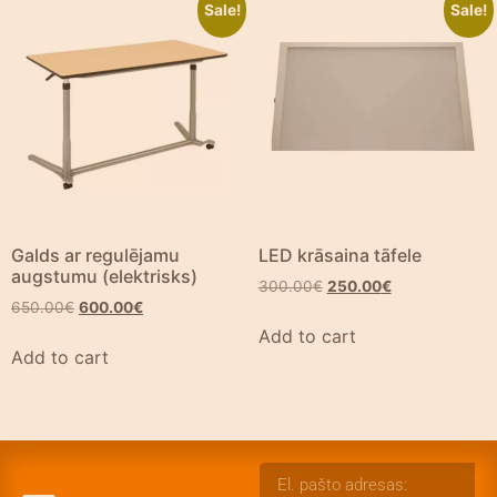
Sale!
Sale!
Galds ar regulējamu
LED krāsaina tāfele
augstumu (elektrisks)
300.00
€
250.00
€
650.00
€
600.00
€
Add to cart
Add to cart