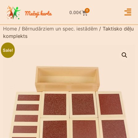
0
0.00
€
Home
/
Bērnudārziem un spec. iestādēm
/ Taktisko dēļu
komplekts
Sale!