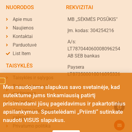
NUORODOS
REKVIZITAI
Apie mus
MB ,,SĖKMĖS POSŪKIS"
Naujienos
Įm. kodas: 304254216
Kontaktai
A/s:
Parduotuvė
LT787044060008096254
List Item
AB SEB bankas
TAISYKLĖS
Paysera
LT873500010016095326
Taisyklės ir sąlygos
Prekių keitimas ir
Mes naudojame slapukus savo svetainėje, kad
grąžinimas
suteiktume jums tinkamiausią patirtį
Garantija
prisimindami jūsų pageidavimus ir pakartotinius
Siuntimo ir pristatymo
apsilankymus. Spustelėdami „Priimti“ sutinkate
sąlygos
naudoti VISUS slapukus.
Privatumo politika