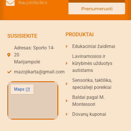
Naujienlaiškis
Prenumeruoti
PRODUKTAI
SUSISIEKITE
Edukaciniai žaidimai
Adresas: Sporto 14-
20
Lavinamosios ir
Marijampolė
kūrybinės užduotys
autistams
mazojikarta@gmail.com
Sensorika, taktilika,
specialieji poreikiai
Baldai pagal M.
Montessori
Dovanų kuponai