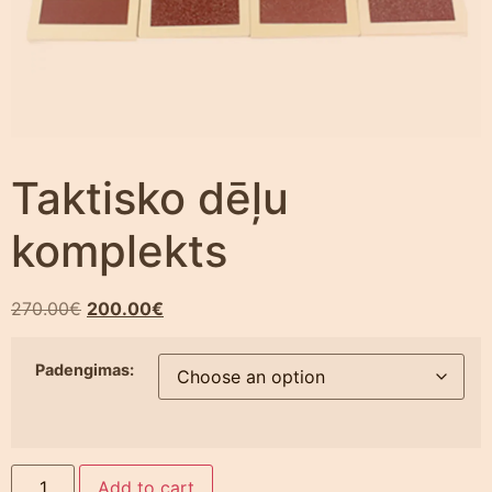
Taktisko dēļu
komplekts
270.00
€
200.00
€
Padengimas:
Add to cart