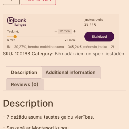
Įmokos dydis
28,77
€
−
+
12
mėn.
Trukmė:
Skaičiuoti
6
mėn.
72
mėn.
N –
30,27
%, bendra mokėtina suma –
345,24
€, mėnesio įmoka –
28,77
€.
SKU:
100168
Category:
Bērnudārziem un spec. iestādēm
Description
Additional information
Reviews (0)
Description
– 7 dažādu asumu taustes galdu vienības.
– Saskaņā ar Montesori kungu.