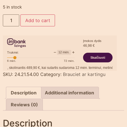
5 in stock
Add to cart
Įmokos dydis
46,98
€
−
+
12
mėn.
Trukmė:
Skaičiuoti
6
mėn.
72
mėn.
 skolinantis
489,90
€, kai sutartis sudaroma
12
mėn. terminui, metinė palūkanų no
SKU:
24.21.54.00
Category:
Brauciet ar kartingu
Description
Additional information
Reviews (0)
Description