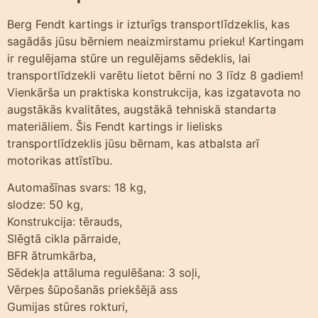
Berg Fendt kartings ir izturīgs transportlīdzeklis, kas
sagādās jūsu bērniem neaizmirstamu prieku! Kartingam
ir regulējama stūre un regulējams sēdeklis, lai
transportlīdzekli varētu lietot bērni no 3 līdz 8 gadiem!
Vienkārša un praktiska konstrukcija, kas izgatavota no
augstākās kvalitātes, augstākā tehniskā standarta
materiāliem. Šis Fendt kartings ir lielisks
transportlīdzeklis jūsu bērnam, kas atbalsta arī
motorikas attīstību.
Automašīnas svars: 18 kg,
slodze: 50 kg,
Konstrukcija: tērauds,
Slēgtā cikla pārraide,
BFR ātrumkārba,
Sēdekļa attāluma regulēšana: 3 soļi,
Vērpes šūpošanās priekšējā ass
Gumijas stūres rokturi,