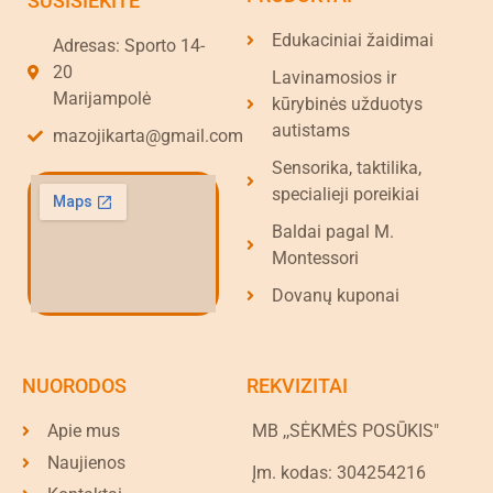
SUSISIEKITE
Edukaciniai žaidimai
Adresas: Sporto 14-
20
Lavinamosios ir
Marijampolė
kūrybinės užduotys
autistams
mazojikarta@gmail.com
Sensorika, taktilika,
specialieji poreikiai
Baldai pagal M.
Montessori
Dovanų kuponai
NUORODOS
REKVIZITAI
Apie mus
MB ,,SĖKMĖS POSŪKIS"
Naujienos
Įm. kodas: 304254216