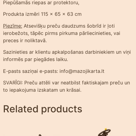
Piepūšamās riepas ar protektoru,
Produkta izmēri 115 x 65 x 63 cm
Piezīme:
Atsevišķu preču daudzums šobrīd ir ļoti
ierobežots, tāpēc pirms pirkuma pārliecinieties, vai
preces ir noliktavā.
Sazinieties ar klientu apkalpošanas darbiniekiem un viņi
informēs par piegādes laiku.
E-pasts saziņai e-pasts: info@mazojikarta.lt
SVARĪGI: Preču attēli var neatbilst faktiskajam preču un
to iepakojuma izskatam un krāsai.
Related products