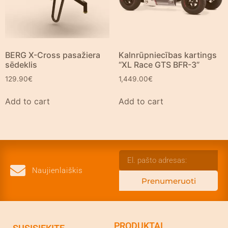
BERG X-Cross pasažiera
Kalnrūpniecības kartings
sēdeklis
“XL Race GTS BFR-3”
129.90
€
1,449.00
€
Add to cart
Add to cart
Naujienlaiškis
Prenumeruoti
PRODUKTAI