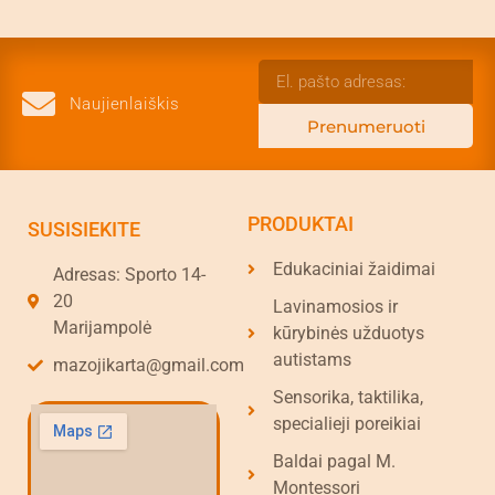
Naujienlaiškis
Prenumeruoti
PRODUKTAI
SUSISIEKITE
Edukaciniai žaidimai
Adresas: Sporto 14-
20
Lavinamosios ir
Marijampolė
kūrybinės užduotys
autistams
mazojikarta@gmail.com
Sensorika, taktilika,
specialieji poreikiai
Baldai pagal M.
Montessori