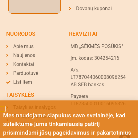
Dovanų kuponai
NUORODOS
REKVIZITAI
Apie mus
MB ,,SĖKMĖS POSŪKIS"
Naujienos
Įm. kodas: 304254216
Kontaktai
A/s:
Parduotuvė
LT787044060008096254
List Item
AB SEB bankas
TAISYKLĖS
Paysera
LT873500010016095326
Taisyklės ir sąlygos
Mes naudojame slapukus savo svetainėje, kad
Prekių keitimas ir
suteiktume jums tinkamiausią patirtį
grąžinimas
prisimindami jūsų pageidavimus ir pakartotinius
Garantija