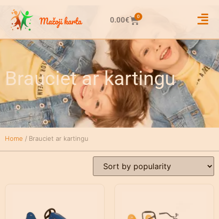
0
0.00
€
Brauciet ar kartingu
Home
/ Brauciet ar kartingu