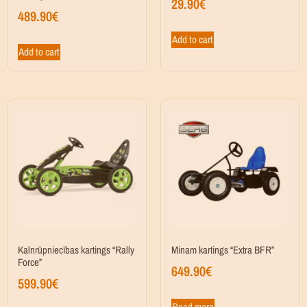
29.90
€
489.90
€
Add to cart
Add to cart
Kalnrūpniecības kartings “Rally
Minam kartings “Extra BFR”
Force”
649.90
€
599.90
€
Read more