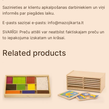
Sazinieties ar klientu apkalpošanas darbiniekiem un viņi
informēs par piegādes laiku.
E-pasts saziņai e-pasts: info@mazojikarta.lt
SVARĪGI: Preču attēli var neatbilst faktiskajam preču un
to iepakojuma izskatam un krāsai.
Related products