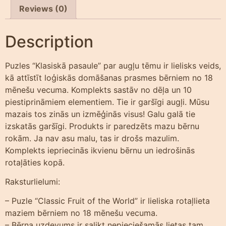
Reviews (0)
Description
Puzles “Klasiskā pasaule” par augļu tēmu ir lielisks veids,
kā attīstīt loģiskās domāšanas prasmes bērniem no 18
mēnešu vecuma. Komplekts sastāv no dēļa un 10
piestiprināmiem elementiem. Tie ir garšīgi augļi. Mūsu
mazais tos zinās un izmēģinās visus! Galu galā tie
izskatās garšīgi. Produkts ir paredzēts mazu bērnu
rokām. Ja nav asu malu, tas ir drošs mazulim.
Komplekts iepriecinās ikvienu bērnu un iedrošinās
rotaļāties kopā.
Raksturlielumi:
– Puzle “Classic Fruit of the World” ir lieliska rotaļlieta
maziem bērniem no 18 mēnešu vecuma.
– Bērna uzdevums ir salikt nepieciešamās lietas tam