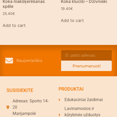
Koka makšķerēšanas
Koka klucīši – Dzīvnieki
spēle
19.40
€
25.40
€
Add to cart
Add to cart
Naujienlaiškis
Prenumeruoti
PRODUKTAI
SUSISIEKITE
Edukaciniai žaidimai
Adresas: Sporto 14-
20
Lavinamosios ir
Marijampolė
kūrybinės užduotys