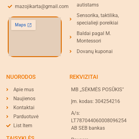
autistams
mazojikarta@gmail.com
Sensorika, taktilika,
specialieji poreikiai
Baldai pagal M.
Montessori
Dovanų kuponai
NUORODOS
REKVIZITAI
Apie mus
MB ,,SĖKMĖS POSŪKIS"
Naujienos
Įm. kodas: 304254216
Kontaktai
A/s:
Parduotuvė
LT787044060008096254
List Item
AB SEB bankas
TAISYKLĖS