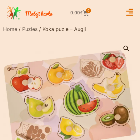
0
0.00
€
Home
/
Puzles
/ Koka puzle – Augļi