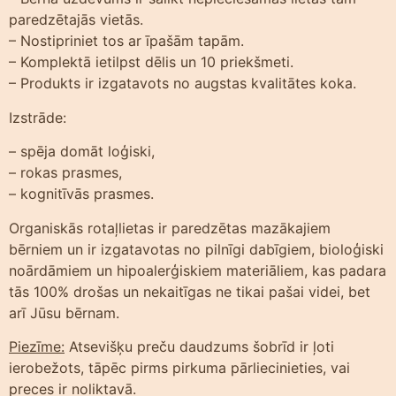
paredzētajās vietās.
– Nostipriniet tos ar īpašām tapām.
– Komplektā ietilpst dēlis un 10 priekšmeti.
– Produkts ir izgatavots no augstas kvalitātes koka.
Izstrāde:
– spēja domāt loģiski,
– rokas prasmes,
– kognitīvās prasmes.
Organiskās rotaļlietas ir paredzētas mazākajiem
bērniem un ir izgatavotas no pilnīgi dabīgiem, bioloģiski
noārdāmiem un hipoalerģiskiem materiāliem, kas padara
tās 100% drošas un nekaitīgas ne tikai pašai videi, bet
arī Jūsu bērnam.
Piezīme:
Atsevišķu preču daudzums šobrīd ir ļoti
ierobežots, tāpēc pirms pirkuma pārliecinieties, vai
preces ir noliktavā.