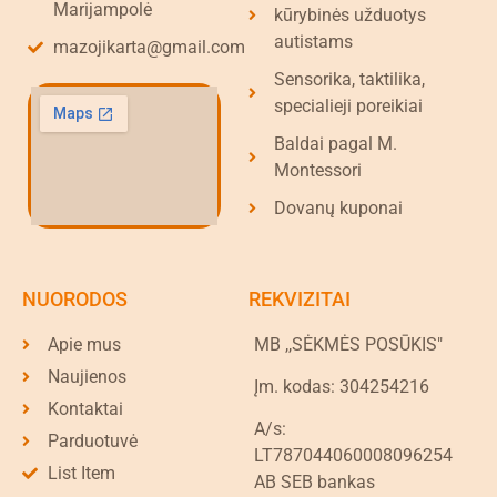
Marijampolė
kūrybinės užduotys
autistams
mazojikarta@gmail.com
Sensorika, taktilika,
specialieji poreikiai
Baldai pagal M.
Montessori
Dovanų kuponai
NUORODOS
REKVIZITAI
Apie mus
MB ,,SĖKMĖS POSŪKIS"
Naujienos
Įm. kodas: 304254216
Kontaktai
A/s:
Parduotuvė
LT787044060008096254
List Item
AB SEB bankas