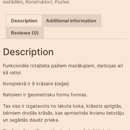
iestādēm
,
Konstruktori
,
Puzles
Description
Additional information
Reviews (0)
Description
Funkcionāla rotaļlieta pašiem mazākajiem, darbojas arī
kā ratiņi.
Komplektā ir 9 krāsaini ķieģeļi.
Ratiņiem ir ģeometrisku formu formas.
Tas viss ir izgatavots no lakota koka, krāsots spilgtās,
bērniem drošās krāsās, kas apmierinās ikvienu lietotāju
un sagādās daudz prieka.