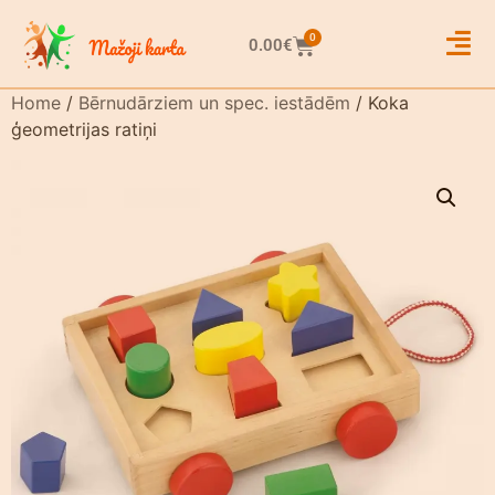
0
0.00
€
Home
/
Bērnudārziem un spec. iestādēm
/ Koka
ģeometrijas ratiņi