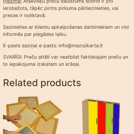
Piezīme:
Atsevišķu preču daudzums šobrīd ir ļoti
ierobežots, tāpēc pirms pirkuma pārliecinieties, vai
preces ir noliktavā.
Sazinieties ar klientu apkalpošanas darbiniekiem un viņi
informēs par piegādes laiku.
E-pasts saziņai e-pasts: info@mazojikarta.lt
SVARĪGI: Preču attēli var neatbilst faktiskajam preču un
to iepakojuma izskatam un krāsai.
Related products