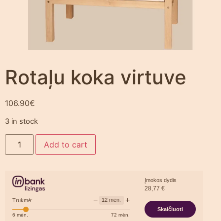
Rotaļu koka virtuve
106.90
€
3 in stock
Add to cart
Įmokos dydis
28,77
€
−
+
12
mėn.
Trukmė:
Skaičiuoti
6
mėn.
72
mėn.