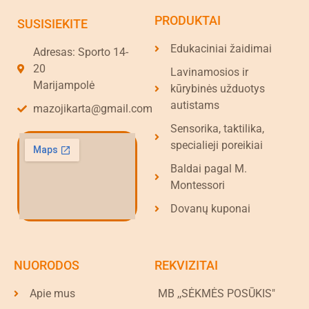
PRODUKTAI
SUSISIEKITE
Edukaciniai žaidimai
Adresas: Sporto 14-
20
Lavinamosios ir
Marijampolė
kūrybinės užduotys
autistams
mazojikarta@gmail.com
Sensorika, taktilika,
specialieji poreikiai
Baldai pagal M.
Montessori
Dovanų kuponai
NUORODOS
REKVIZITAI
Apie mus
MB ,,SĖKMĖS POSŪKIS"