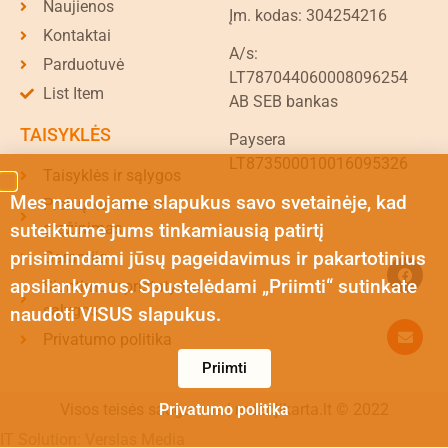
Naujienos
Įm. kodas: 304254216
Kontaktai
A/s:
Parduotuvė
LT787044060008096254
List Item
AB SEB bankas
TAISYKLĖS
Paysera
LT873500010016095326
Taisyklės ir sąlygos
Mes naudojame slapukus savo svetainėje, kad
Prekių keitimas ir
suteiktume jums tinkamiausią patirtį
grąžinimas
prisimindami jūsų pageidavimus ir pakartotinius
Garantija
apsilankymus. Spustelėdami „Priimti“ sutinkate
Siuntimo ir pristatymo
sąlygos
naudoti VISUS slapukus.
Privatumo politika
Priimti
Privatumo politika
Visos teisės saugomos | mazojikarta.lt © 2022
IT Solution: Verslas Media