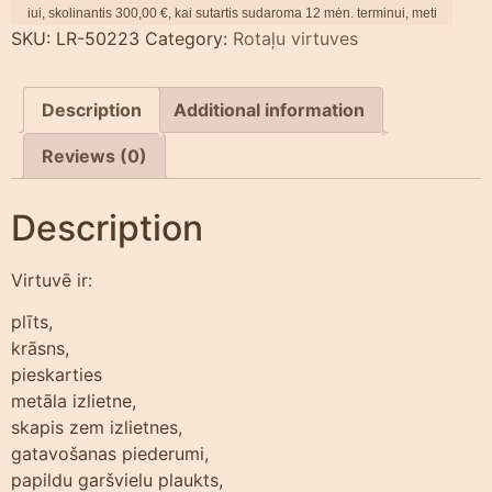
i, skolinantis
300,00
€, kai sutartis sudaroma
12
mėn. terminui, metinė palūkanų 
SKU:
LR-50223
Category:
Rotaļu virtuves
Description
Additional information
Reviews (0)
Description
Virtuvē ir:
plīts,
krāsns,
pieskarties
metāla izlietne,
skapis zem izlietnes,
gatavošanas piederumi,
papildu garšvielu plaukts,