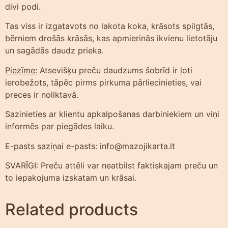
divi podi.
Tas viss ir izgatavots no lakota koka, krāsots spilgtās,
bērniem drošās krāsās, kas apmierinās ikvienu lietotāju
un sagādās daudz prieka.
Piezīme:
Atsevišķu preču daudzums šobrīd ir ļoti
ierobežots, tāpēc pirms pirkuma pārliecinieties, vai
preces ir noliktavā.
Sazinieties ar klientu apkalpošanas darbiniekiem un viņi
informēs par piegādes laiku.
E-pasts saziņai e-pasts: info@mazojikarta.lt
SVARĪGI: Preču attēli var neatbilst faktiskajam preču un
to iepakojuma izskatam un krāsai.
Related products