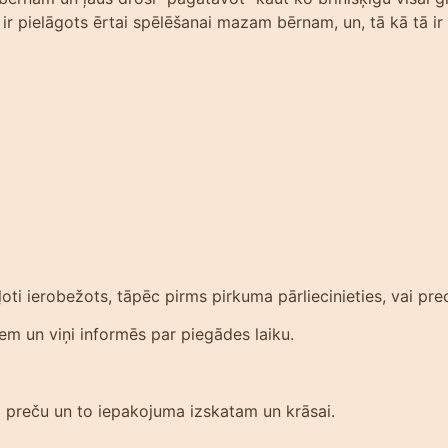
ir pielāgots ērtai spēlēšanai mazam bērnam, un, tā kā tā ir 
ti ierobežots, tāpēc pirms pirkuma pārliecinieties, vai prec
iem un viņi informēs par piegādes laiku.
am preču un to iepakojuma izskatam un krāsai.