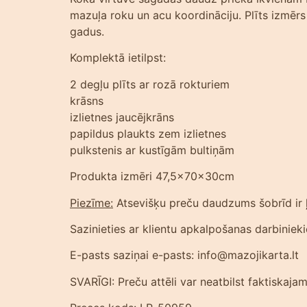
mazuļa roku un acu koordināciju. Plīts izmērs 
gadus.
Komplektā ietilpst:
2 degļu plīts ar rozā rokturiem
krāsns
izlietnes jaucējkrāns
papildus plaukts zem izlietnes
pulkstenis ar kustīgām bultiņām
Produkta izmēri 47,5x70x30cm
Piezīme:
Atsevišķu preču daudzums šobrīd ir ļo
Sazinieties ar klientu apkalpošanas darbiniek
E-pasts saziņai e-pasts: info@mazojikarta.lt
SVARĪGI: Preču attēli var neatbilst faktiskaj