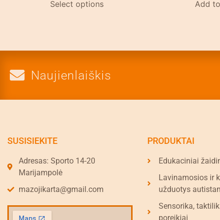
Select options
Add to
Naujienlaiškis
SUSISIEKITE
PRODUKTAI
Adresas: Sporto 14-20
Edukaciniai žaidi
Marijampolė
Lavinamosios ir 
mazojikarta@gmail.com
užduotys autista
Sensorika, taktilik
poreikiai