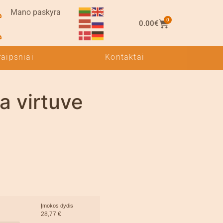
Mano paskyra
0
0.00
€
raipsniai
Kontaktai
a virtuve
Įmokos dydis
28,77
€