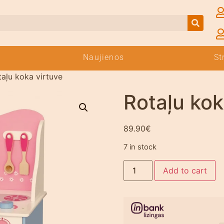
Naujienos
St
taļu koka virtuve
Rotaļu kok
89.90
€
7 in stock
Add to cart