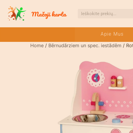
Apie Mus
Home
/
Bērnudārziem un spec. iestādēm
/ Ro