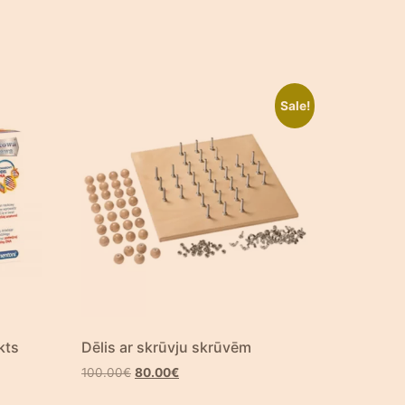
Sale!
kts
Dēlis ar skrūvju skrūvēm
100.00
€
80.00
€