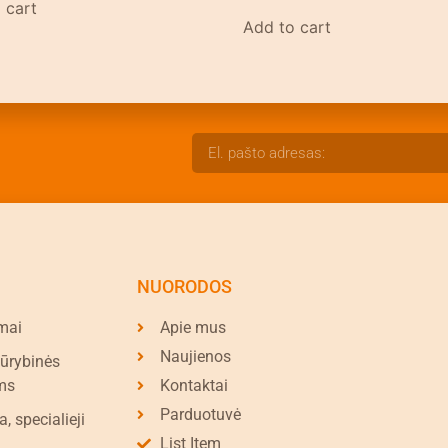
 cart
Add to cart
NUORODOS
mai
Apie mus
Naujienos
kūrybinės
ms
Kontaktai
Parduotuvė
a, specialieji
List Item