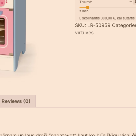
−
Trukmė:
6
mėn.
Pavyzdžiui, skolinantis
300,00
€, kai sutartis sudaroma
SKU:
LR-50959
Categorie
virtuves
Reviews (0)
ērnam un ļaus droši “pagatavot” kaut ko brīnišķīgu visai ģ