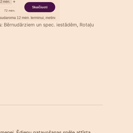
+
12
mėn.
Skaičiuoti
72
mėn.
12
mėn. terminui, metinė palūkanų norma –
13,90
%
, sutarties sudarymo mokestis 
s:
Bērnudārziem un spec. iestādēm
,
Rotaļu
imenei. Ēdienu gatavošanas spēle attīsta