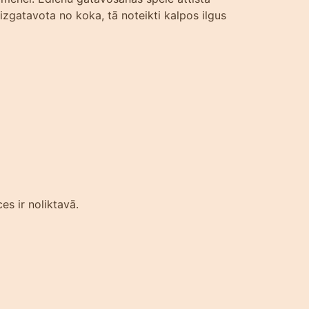
izgatavota no koka, tā noteikti kalpos ilgus
es ir noliktavā.