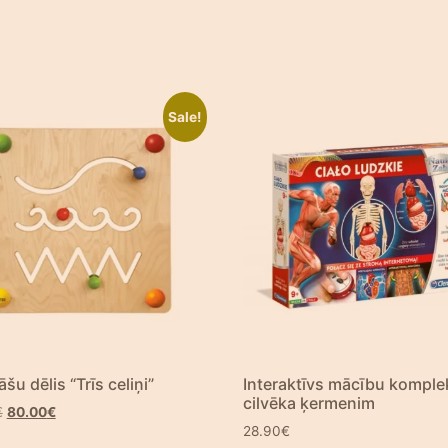
Sale!
āšu dēlis “Trīs celiņi”
Interaktīvs mācību komple
cilvēka ķermenim
€
80.00
€
28.90
€