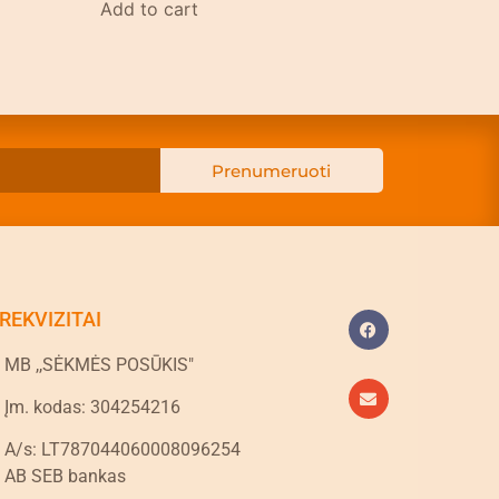
Add to cart
Prenumeruoti
REKVIZITAI
MB ,,SĖKMĖS POSŪKIS"
Įm. kodas: 304254216
A/s: LT787044060008096254
AB SEB bankas