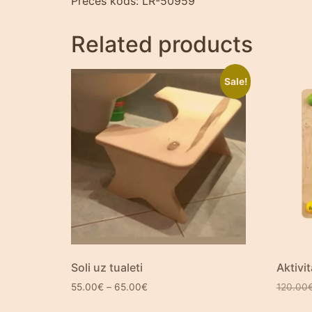
Preces kods: LR-50959
Related products
Sale!
Soli uz tualeti
Aktivit
55.00
€
–
65.00
€
120.00