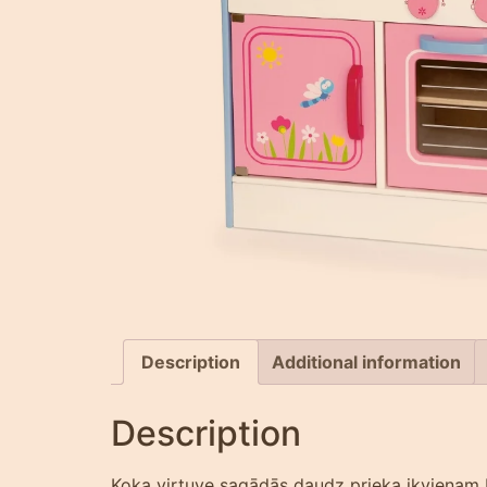
Description
Additional information
Description
Koka virtuve sagādās daudz prieka ikvienam b