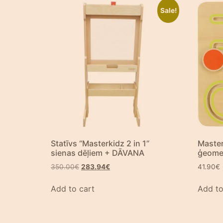
Sale!
Statīvs “Masterkidz 2 in 1”
Master
sienas dēļiem + DĀVANA
ģeomet
350.00
€
283.94
€
41.90
€
Add to cart
Add to