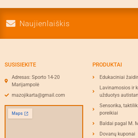
Naujienlaiškis
SUSISIEKITE
PRODUKTAI
Adresas: Sporto 14-20
Edukaciniai žaidi
Marijampolė
Lavinamosios ir 
mazojikarta@gmail.com
užduotys autista
Sensorika, taktilik
poreikiai
Baldai pagal M. 
Dovanų kuponai