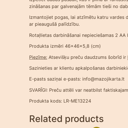
zināšanas par galvenajām tēmām tieši no da
Izmantojiet pogas, lai atzīmētu katru vardes 
ar pieaugušā palīdzību.
Rotaļlietas darbināšanai nepieciešamas 2 AA b
Produkta izmēri 46x46x5,8 (cm)
Piezīme:
Atsevišķu preču daudzums šobrīd ir ļo
Sazinieties ar klientu apkalpošanas darbiniek
E-pasts saziņai e-pasts: info@mazojikarta.lt
SVARĪGI: Preču attēli var neatbilst faktiskaj
Produkta kods: LR-ME13224
Related products