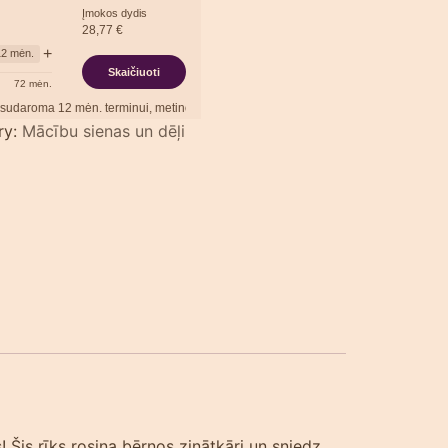
Įmokos dydis
28,77
€
+
12
mėn.
Skaičiuoti
72
mėn.
ma
12
mėn. terminui, metinė palūkanų norma –
13,90
%
, sutarties sudarymo mokesti
ry:
Mācību sienas un dēļi
! Šis rīks rosina bērnos zinātkāri un sniedz