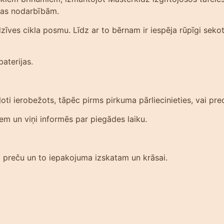
bas nodarbībām.
dzīves cikla posmu. Līdz ar to bērnam ir iespēja rūpīgi seko
aterijas.
ti ierobežots, tāpēc pirms pirkuma pārliecinieties, vai prec
iem un viņi informēs par piegādes laiku.
am preču un to iepakojuma izskatam un krāsai.