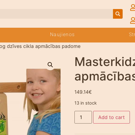
Naujienos
St
rog dzīves cikla apmācības padome
Masterkidz
apmācība
149.14
€
13 in stock
Add to cart