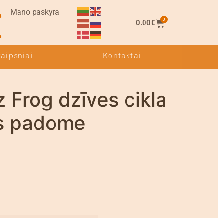
Mano paskyra
0
0.00
€
raipsniai
Kontaktai
 Frog dzīves cikla
s padome