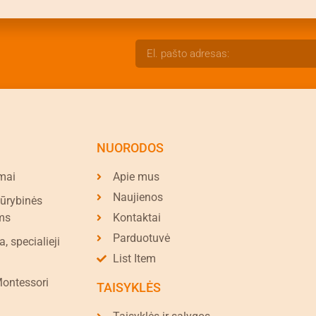
NUORODOS
mai
Apie mus
Naujienos
kūrybinės
ms
Kontaktai
Parduotuvė
a, specialieji
List Item
Montessori
TAISYKLĖS