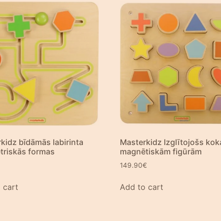
kidz bīdāmās labirinta
Masterkidz Izglītojošs kok
riskās formas
magnētiskām figūrām
149.90
€
 cart
Add to cart