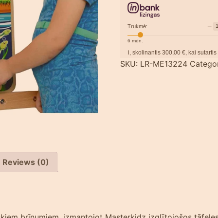
−
Trukmė:
6
mėn.
Pavyzdžiui, skolinantis
300,00
€, kai sutartis sudaro
SKU:
LR-ME13224
Catego
Reviews (0)
tiskiem brīnumiem, izmantojot Masterkidz izglītojošos tāfeles