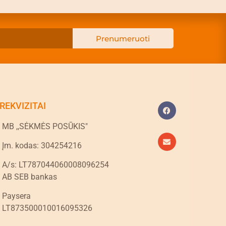
Prenumeruoti
REKVIZITAI
MB ,,SĖKMĖS POSŪKIS"
Įm. kodas: 304254216
A/s: LT787044060008096254
AB SEB bankas
Paysera
LT873500010016095326