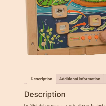
Description
Additional information
Description
Izpētiet dabas pasauli, kas ir pilna ar fantas