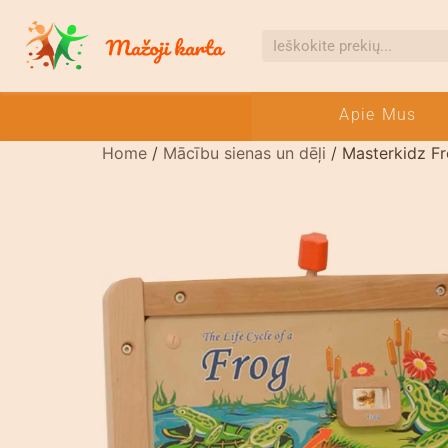
Apie Mus
Home
/
Mācību sienas un dēļi
/ Masterkidz F