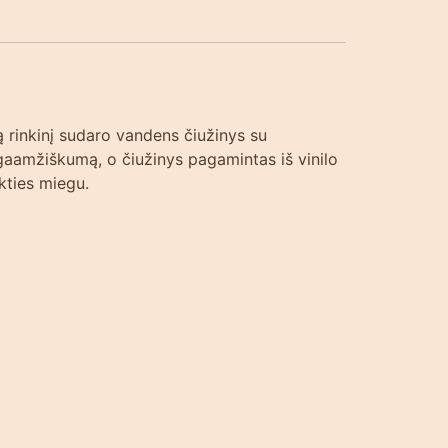
ą rinkinį sudaro vandens čiužinys su
gaamžiškumą, o čiužinys pagamintas iš vinilo
akties miegu.