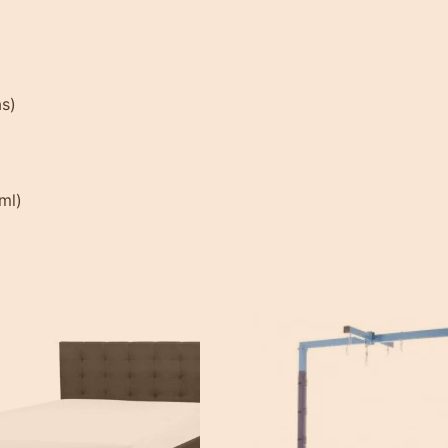
as)
ml)