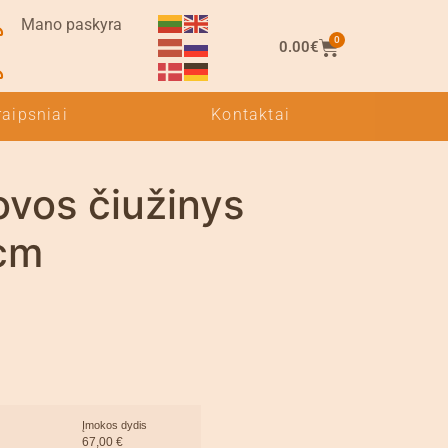
Mano paskyra
0
0.00
€
raipsniai
Kontaktai
ovos čiužinys
cm
Įmokos dydis
67,00
€