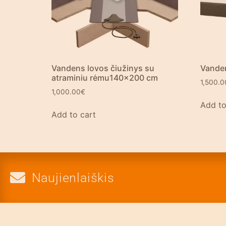
Vandens lovos čiužinys su
Vande
atraminiu rėmu140x200 cm
1,500.0
1,000.00
€
Add to
Add to cart
Naujienlaiškis