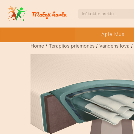
Apie Mus
Home
/
Terapijos priemonės
/
Vandens lova
/