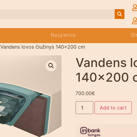
Naujienos
St
 Vandens lovos čiužinys 140×200 cm
Vandens l
140×200 
700.00
€
Add to cart