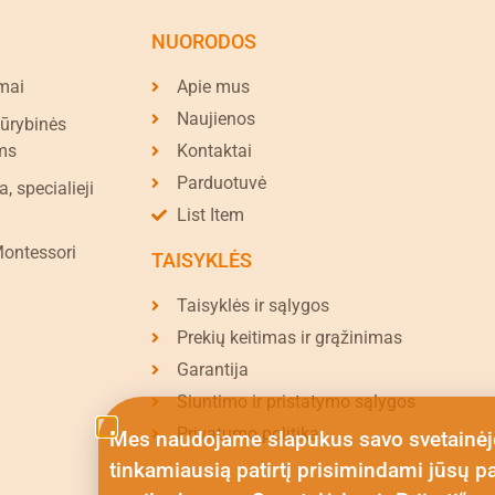
NUORODOS
mai
Apie mus
Naujienos
kūrybinės
ms
Kontaktai
Parduotuvė
a, specialieji
List Item
Montessori
TAISYKLĖS
Taisyklės ir sąlygos
Prekių keitimas ir grąžinimas
Garantija
Siuntimo ir pristatymo sąlygos
Privatumo politika
Mes naudojame slapukus savo svetainėj
tinkamiausią patirtį prisimindami jūsų p