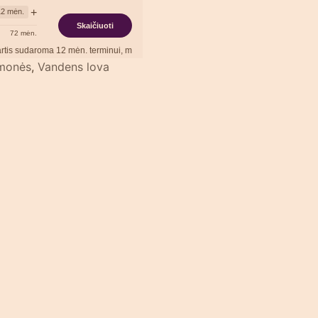
+
12
mėn.
Skaičiuoti
72
mėn.
roma
12
mėn. terminui, metinė palūkanų norma –
12,90
%
, sutarties sudarymo mokes
emonės
,
Vandens lova