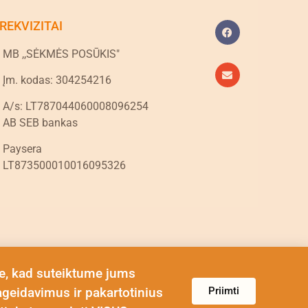
REKVIZITAI
MB ,,SĖKMĖS POSŪKIS"
Įm. kodas: 304254216
A/s: LT787044060008096254
AB SEB bankas
Paysera
LT873500010016095326
e, kad suteiktume jums
Priimti
ageidavimus ir pakartotinius