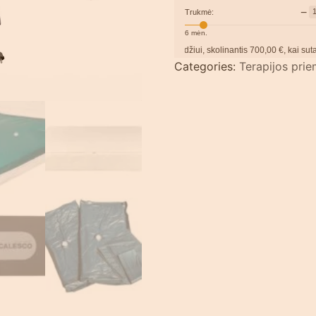
−
Trukmė:
6
mėn.
Pavyzdžiui, skolinantis
700,00
€, kai sutartis suda
Categories:
Terapijos pri