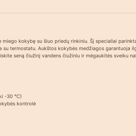
e miego kokybę su šiuo priedų rinkiniu. Šį specialiai parinkt
ma su termostatu. Aukštos kokybės medžiagos garantuoja il
eiskite seną čiužinį vandens čiužiniu ir mėgaukitės sveiku n
ki -30 °C)
kokybės kontrolė