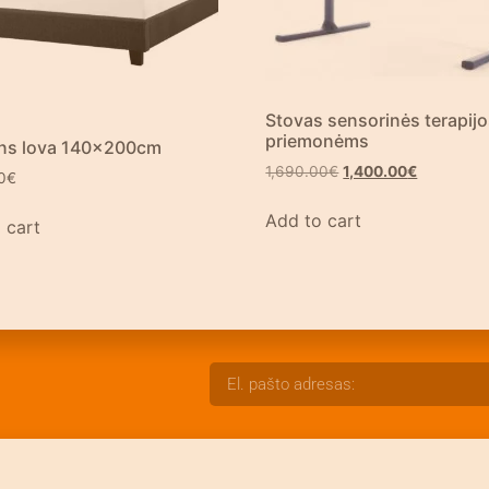
Stovas sensorinės terapij
priemonėms
ns lova 140x200cm
1,690.00
€
1,400.00
€
0
€
Add to cart
 cart