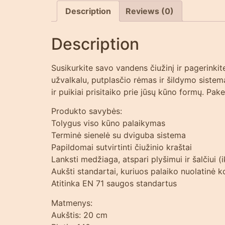
Description
Reviews (0)
Description
Susikurkite savo vandens čiužinį ir pagerinkit
užvalkalu, putplasčio rėmas ir šildymo siste
ir puikiai prisitaiko prie jūsų kūno formų. Pak
Produkto savybės:
Tolygus viso kūno palaikymas
Terminė sienelė su dviguba sistema
Papildomai sutvirtinti čiužinio kraštai
Lanksti medžiaga, atspari plyšimui ir šalčiui (i
Aukšti standartai, kuriuos palaiko nuolatinė 
Atitinka EN 71 saugos standartus
Matmenys:
Aukštis: 20 cm