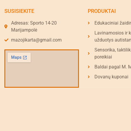
SUSISIEKITE
PRODUKTAI
Adresas: Sporto 14-20
Edukaciniai žaidi
Marijampolė
Lavinamosios ir 
mazojikarta@gmail.com
užduotys autista
Sensorika, taktilik
poreikiai
Baldai pagal M. 
Dovanų kuponai