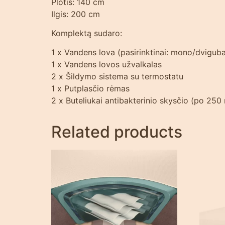
Plotis: 140 cm
Ilgis: 200 cm
Komplektą sudaro:
1 x Vandens lova (pasirinktinai: mono/dvigub
1 x Vandens lovos užvalkalas
2 x Šildymo sistema su termostatu
1 x Putplasčio rėmas
2 x Buteliukai antibakterinio skysčio (po 250 
Related products