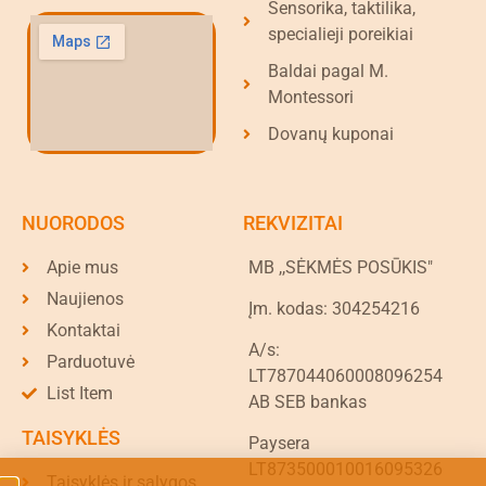
Sensorika, taktilika,
specialieji poreikiai
Baldai pagal M.
Montessori
Dovanų kuponai
NUORODOS
REKVIZITAI
Apie mus
MB ,,SĖKMĖS POSŪKIS"
Naujienos
Įm. kodas: 304254216
Kontaktai
A/s:
Parduotuvė
LT787044060008096254
List Item
AB SEB bankas
TAISYKLĖS
Paysera
LT873500010016095326
Taisyklės ir sąlygos