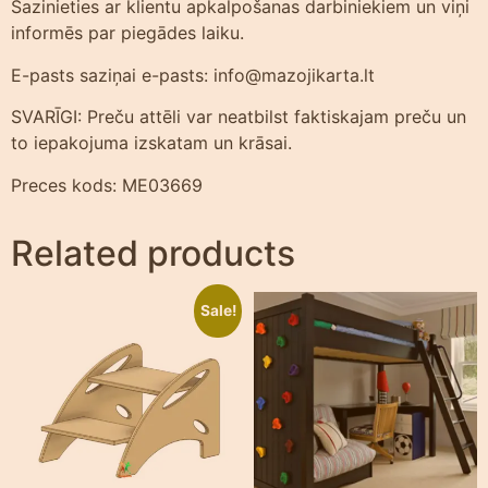
Sazinieties ar klientu apkalpošanas darbiniekiem un viņi
informēs par piegādes laiku.
E-pasts saziņai e-pasts: info@mazojikarta.lt
SVARĪGI: Preču attēli var neatbilst faktiskajam preču un
to iepakojuma izskatam un krāsai.
Preces kods: ME03669
Related products
Sale!