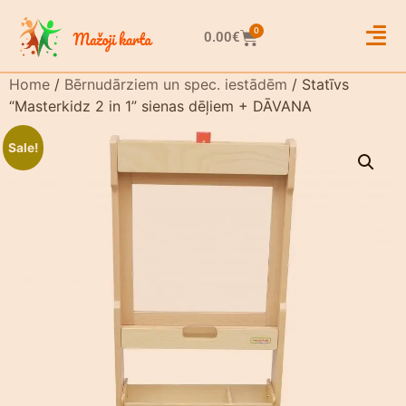
0
0.00
€
Home
/
Bērnudārziem un spec. iestādēm
/ Statīvs
“Masterkidz 2 in 1” sienas dēļiem + DĀVANA
Sale!