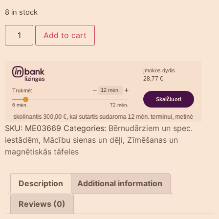
8 in stock
Add to cart
Įmokos dydis
28,77
€
−
+
12
mėn.
Trukmė:
Skaičiuoti
6
mėn.
72
mėn.
kolinantis
300,00
€, kai sutartis sudaroma
12
mėn. terminui, metinė palūkanų norm
SKU:
ME03669
Categories:
Bērnudārziem un spec.
iestādēm
,
Mācību sienas un dēļi
,
Zīmēšanas un
magnētiskās tāfeles
Description
Additional information
Reviews (0)