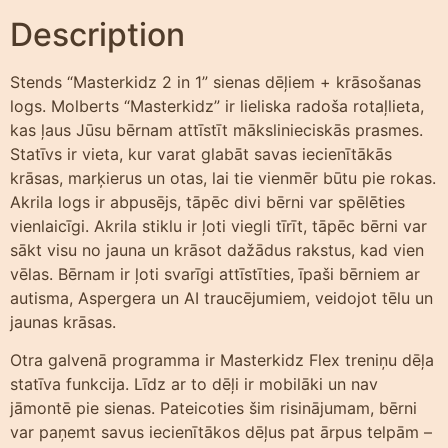
Description
Stends “Masterkidz 2 in 1” sienas dēļiem + krāsošanas
logs. Molberts “Masterkidz” ir lieliska radoša rotaļlieta,
kas ļaus Jūsu bērnam attīstīt mākslinieciskās prasmes.
Statīvs ir vieta, kur varat glabāt savas iecienītākās
krāsas, marķierus un otas, lai tie vienmēr būtu pie rokas.
Akrila logs ir abpusējs, tāpēc divi bērni var spēlēties
vienlaicīgi. Akrila stiklu ir ļoti viegli tīrīt, tāpēc bērni var
sākt visu no jauna un krāsot dažādus rakstus, kad vien
vēlas. Bērnam ir ļoti svarīgi attīstīties, īpaši bērniem ar
autisma, Aspergera un AI traucējumiem, veidojot tēlu un
jaunas krāsas.
Otra galvenā programma ir Masterkidz Flex treniņu dēļa
statīva funkcija. Līdz ar to dēļi ir mobilāki un nav
jāmontē pie sienas. Pateicoties šim risinājumam, bērni
var paņemt savus iecienītākos dēļus pat ārpus telpām –