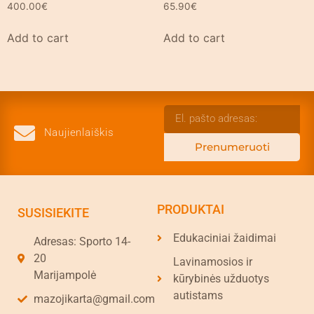
400.00
€
65.90
€
Add to cart
Add to cart
Naujienlaiškis
Prenumeruoti
PRODUKTAI
SUSISIEKITE
Edukaciniai žaidimai
Adresas: Sporto 14-
20
Lavinamosios ir
Marijampolė
kūrybinės užduotys
autistams
mazojikarta@gmail.com