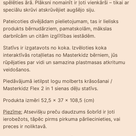
spēlēties ārā. Plāksni nomainīt ir ļoti vienkārši – tikai ar
speciālu skrūvi atskrūvējiet augšējo siju.
Pateicoties divējādam pielietojumam, tas ir lielisks
produkts bērnudārziem, pamatskolām, mākslas
darbnīcām un citām izglītības iestādēm.
Statīvs ir izgatavots no koka. Izvēloties koka
interaktīvās rotaļlietas no Masterkidz bērniem, jūs
rūpējaties par vidi un samazina plastmasas atkritumu
veidošanos.
Piedāvājumā ietilpst logu molberts krāsošanai /
Masterkidz Flex 2 in 1 sienas dēļu statīvs.
Produkta izmēri 52,5 x 37 x 108,5 (cm)
Piezīme:
Atsevišķu preču daudzums šobrīd ir ļoti
ierobežots, tāpēc pirms pirkuma pārliecinieties, vai
preces ir noliktavā.