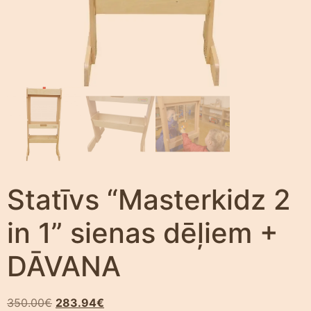
Statīvs “Masterkidz 2
in 1” sienas dēļiem +
DĀVANA
350.00
€
283.94
€