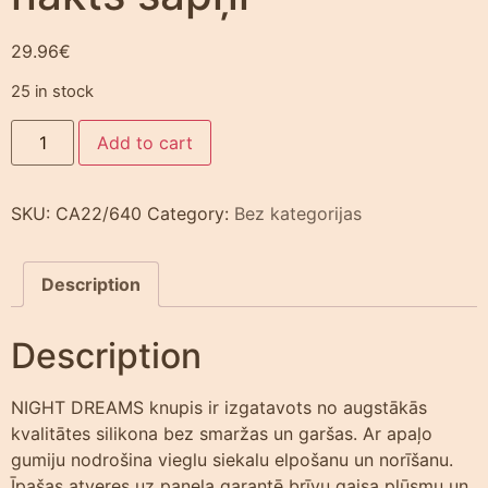
29.96
€
25 in stock
Add to cart
SKU:
CA22/640
Category:
Bez kategorijas
Description
Description
NIGHT DREAMS knupis ir izgatavots no augstākās
kvalitātes silikona bez smaržas un garšas. Ar apaļo
gumiju nodrošina vieglu siekalu elpošanu un norīšanu.
Īpašas atveres uz paneļa garantē brīvu gaisa plūsmu un