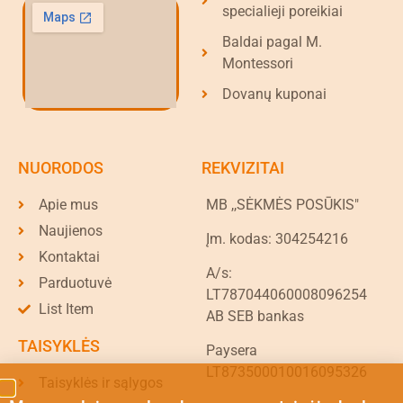
specialieji poreikiai
Baldai pagal M.
Montessori
Dovanų kuponai
NUORODOS
REKVIZITAI
Apie mus
MB ,,SĖKMĖS POSŪKIS"
Naujienos
Įm. kodas: 304254216
Kontaktai
A/s:
Parduotuvė
LT787044060008096254
List Item
AB SEB bankas
TAISYKLĖS
Paysera
LT873500010016095326
Taisyklės ir sąlygos