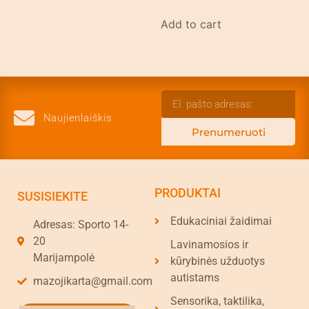
Add to cart
Naujienlaiškis
Prenumeruoti
PRODUKTAI
SUSISIEKITE
Edukaciniai žaidimai
Adresas: Sporto 14-
20
Lavinamosios ir
Marijampolė
kūrybinės užduotys
autistams
mazojikarta@gmail.com
Sensorika, taktilika,