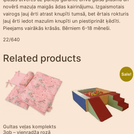
novērš mazuļa maigās ādas kairinājumu. Izgaismotais
vairogs ļauj ērti atrast knupīti tumsā, bet ērtais rokturis
ļauj ērti iedot mazulim knupīti un piestiprināt ķēdīti.
Pieejams vairākās krāsās. Bērniem 6-18 mēneši.
22/640
Related products
Sale!
Gultas veļas komplekts
3gb – vienradža rozā