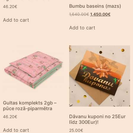
Bumbu baseins (mazs)
46.20
€
1,640.00
€
1,450.00
€
Add to cart
Add to cart
Gultas komplekts 2gb –
pūce rozā-piparmētra
Dāvanu kuponi no 25Eur
46.20
€
līdz 300Eur)!
Add to cart
25.00
€