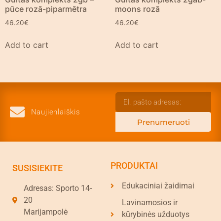
pūce rozā-piparmētra
moons rozā
46.20
€
46.20
€
Add to cart
Add to cart
Naujienlaiškis
Prenumeruoti
PRODUKTAI
SUSISIEKITE
Edukaciniai žaidimai
Adresas: Sporto 14-
20
Lavinamosios ir
Marijampolė
kūrybinės užduotys