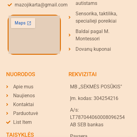
autistams
mazojikarta@gmail.com
Sensorika, taktilika,
specialieji poreikiai
Baldai pagal M.
Montessori
Dovanų kuponai
NUORODOS
REKVIZITAI
Apie mus
MB ,,SĖKMĖS POSŪKIS"
Naujienos
Įm. kodas: 304254216
Kontaktai
A/s:
Parduotuvė
LT787044060008096254
List Item
AB SEB bankas
TAISYKLĖS
Paysera