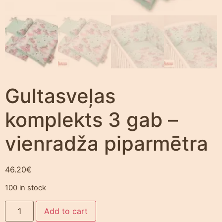
Gultasveļas
komplekts 3 gab –
vienradža piparmētra
46.20
€
100 in stock
Add to cart