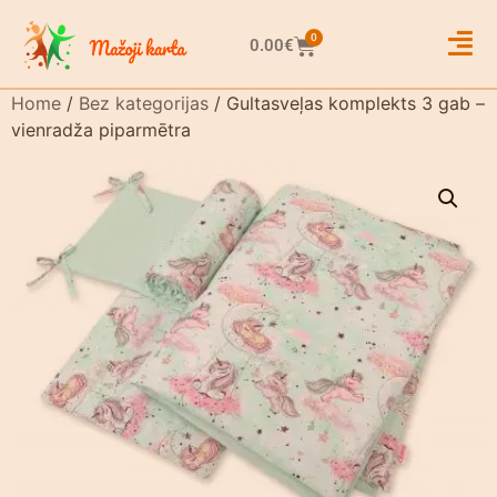
0
0.00
€
Home
/
Bez kategorijas
/ Gultasveļas komplekts 3 gab –
vienradža piparmētra