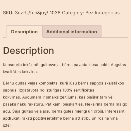
SKU:
3cz-U/fun&joy/ 1036
Category:
Bez kategorijas
Description
Additional information
Description
Konsorcija iekšienē gultasveļa, bērns pavada klusu nakti. Augstas
kvalitātes kokvilna.
Bērnu gultas veļas komplekts kurā jūsu bērns sapņos skaistākos
sapņus.
Izgatavota no izturīgas 100% sertificētas
kokvilnas.
Audumam ir smalks zeltījums, kas piešķir tam vēl
pasakaināku raksturu.
Patīkami pieskarties.
Nekairina bērna maigo
ādu.
Šajā gultas veļā jūsu bērns gulēs mierīgi un droši.
Interesanti
apdrukāti raksti pozitīvi ietekmē bērna attīstību un rosina viņa
iztēli.