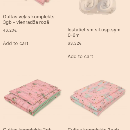
Gultas veļas komplekts
3gb – vienradža rozā
Iestatiet sm.sil.usp.sym.
46.20
€
0-6m
Add to cart
63.32
€
Add to cart
Gultas komplekts 2gb –
Gultas komplekts 2gab-