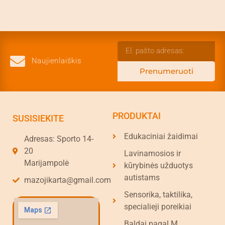
Naujienlaiškis
Prenumeruoti
PRODUKTAI
SUSISIEKITE
Edukaciniai žaidimai
Adresas: Sporto 14-
20
Lavinamosios ir
Marijampolė
kūrybinės užduotys
autistams
mazojikarta@gmail.com
Sensorika, taktilika,
specialieji poreikiai
Baldai pagal M.