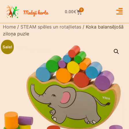
0
0.00
€
Home
/
STEAM spēles un rotaļlietas
/ Koka balansējošā
ziloņa puzle
Sale!