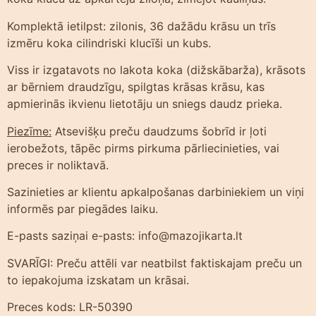
Komplektā ietilpst: zilonis, 36 dažādu krāsu un trīs
izmēru koka cilindriski klucīši un kubs.
Viss ir izgatavots no lakota koka (dižskābarža), krāsots
ar bērniem draudzīgu, spilgtas krāsas krāsu, kas
apmierinās ikvienu lietotāju un sniegs daudz prieka.
Piezīme:
Atsevišķu preču daudzums šobrīd ir ļoti
ierobežots, tāpēc pirms pirkuma pārliecinieties, vai
preces ir noliktavā.
Sazinieties ar klientu apkalpošanas darbiniekiem un viņi
informēs par piegādes laiku.
E-pasts saziņai e-pasts: info@mazojikarta.lt
SVARĪGI: Preču attēli var neatbilst faktiskajam preču un
to iepakojuma izskatam un krāsai.
Preces kods: LR-50390