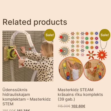
Related products
Sale!
Sale!
Ūdenssūknis
Masterkidz STEAM
hidrauliskajam
krāsains rīku komplekts
komplektam – Masterkidz
(39 gab.)
STEM
115.00
€
102.60
€
195.00
€
161.38
€