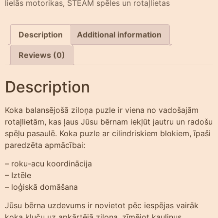
lielās motorikas
,
STEAM spēles un rotaļlietas
Description
Additional information
Reviews (0)
Description
Koka balansējošā ziloņa puzle ir viena no vadošajām
rotaļlietām, kas ļaus Jūsu bērnam iekļūt jautru un radošu
spēļu pasaulē. Koka puzle ar cilindriskiem blokiem, īpaši
paredzēta apmācībai:
– roku-acu koordinācija
– Iztēle
– loģiskā domāšana
Jūsu bērna uzdevums ir novietot pēc iespējas vairāk
koka kluču uz apkārtējā ziloņa, zīmējot kauliņus.