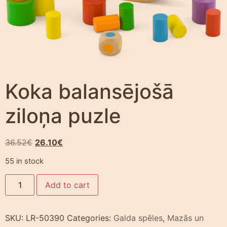
Koka balansējošā
ziloņa puzle
36.52
€
26.10
€
55 in stock
Add to cart
SKU:
LR-50390
Categories:
Galda spēles
,
Mazās un