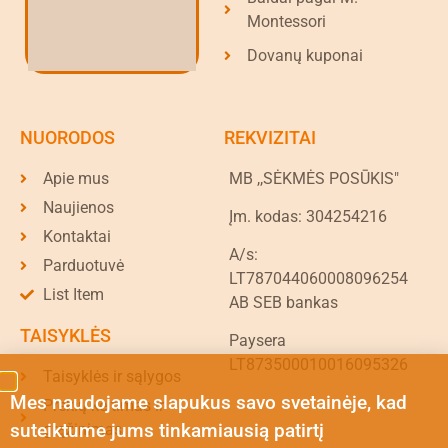
Montessori
Dovanų kuponai
NUORODOS
REKVIZITAI
Apie mus
MB ,,SĖKMĖS POSŪKIS"
Naujienos
Įm. kodas: 304254216
Kontaktai
A/s:
Parduotuvė
LT787044060008096254
List Item
AB SEB bankas
TAISYKLĖS
Paysera
LT873500010016095326
Taisyklės ir sąlygos
Mes naudojame slapukus savo svetainėje, kad
Prekių keitimas ir
suteiktume jums tinkamiausią patirtį
grąžinimas