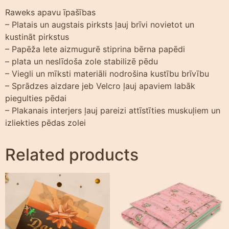
Raweks apavu īpašības
– Platais un augstais pirksts ļauj brīvi novietot un
kustināt pirkstus
– Papēža lete aizmugurē stiprina bērna papēdi
– plata un neslīdoša zole stabilizē pēdu
– Viegli un mīksti materiāli nodrošina kustību brīvību
– Sprādzes aizdare jeb Velcro ļauj apaviem labāk
piegulties pēdai
– Plakanais interjers ļauj pareizi attīstīties muskuļiem un
izliekties pēdas zolei
Related products