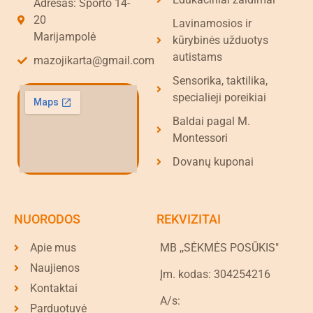
Adresas: Sporto 14-
20
Lavinamosios ir
Marijampolė
kūrybinės užduotys
autistams
mazojikarta@gmail.com
Sensorika, taktilika,
specialieji poreikiai
Baldai pagal M.
Montessori
Dovanų kuponai
NUORODOS
REKVIZITAI
Apie mus
MB ,,SĖKMĖS POSŪKIS"
Naujienos
Įm. kodas: 304254216
Kontaktai
A/s:
Parduotuvė