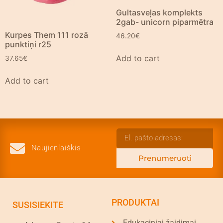
Gultasveļas komplekts
2gab- unicorn piparmētra
Kurpes Them 111 rozā
46.20
€
punktiņi r25
Add to cart
37.65
€
Add to cart
Naujienlaiškis
Prenumeruoti
PRODUKTAI
SUSISIEKITE
Edukaciniai žaidimai