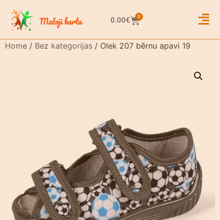
0
0.00
€
Home
/
Bez kategorijas
/ Olek 207 bērnu apavi 19