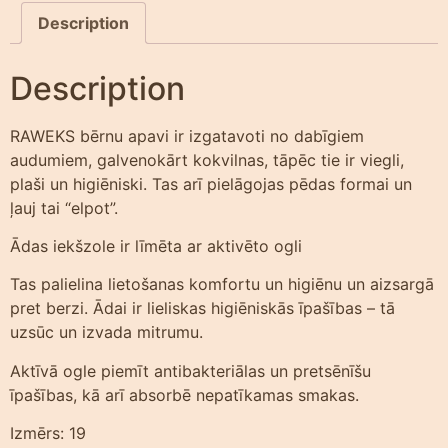
Description
Description
RAWEKS bērnu apavi ir izgatavoti no dabīgiem
audumiem, galvenokārt kokvilnas, tāpēc tie ir viegli,
plaši un higiēniski. Tas arī pielāgojas pēdas formai un
ļauj tai “elpot”.
Ādas iekšzole ir līmēta ar aktivēto ogli
Tas palielina lietošanas komfortu un higiēnu un aizsargā
pret berzi. Ādai ir lieliskas higiēniskās īpašības – tā
uzsūc un izvada mitrumu.
Aktīvā ogle piemīt antibakteriālas un pretsēnīšu
īpašības, kā arī absorbē nepatīkamas smakas.
Izmērs: 19