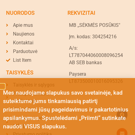
NUORODOS
REKVIZITAI
Apie mus
MB ,,SĖKMĖS POSŪKIS"
Naujienos
Įm. kodas: 304254216
Kontaktai
A/s:
Parduotuvė
LT787044060008096254
List Item
AB SEB bankas
TAISYKLĖS
Paysera
LT873500010016095326
Taisyklės ir sąlygos
Mes naudojame slapukus savo svetainėje, kad
Prekių keitimas ir
suteiktume jums tinkamiausią patirtį
grąžinimas
prisimindami jūsų pageidavimus ir pakartotinius
Garantija
apsilankymus. Spustelėdami „Priimti“ sutinkate
Siuntimo ir pristatymo
sąlygos
naudoti VISUS slapukus.
Privatumo politika