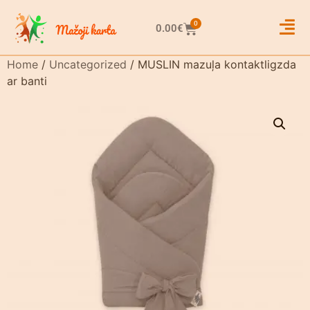
0
0.00
€
Home
/
Uncategorized
/ MUSLIN mazuļa kontaktligzda
ar banti