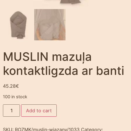
MUSLIN mazuļa
kontaktligzda ar banti
45.28
€
100 in stock
Add to cart
SKU:
ROZMK/muslin-wiazany/1033
Category: