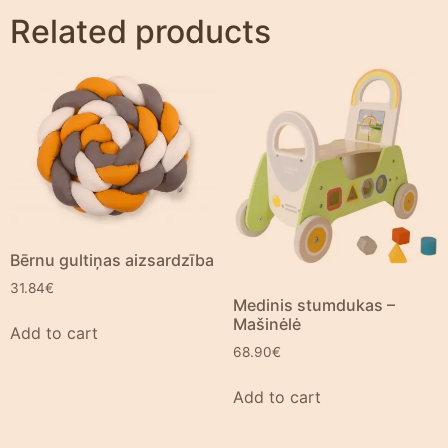
Related products
Bērnu gultiņas aizsardzība
31.84
€
Medinis stumdukas –
Mašinėlė
Add to cart
68.90
€
Add to cart