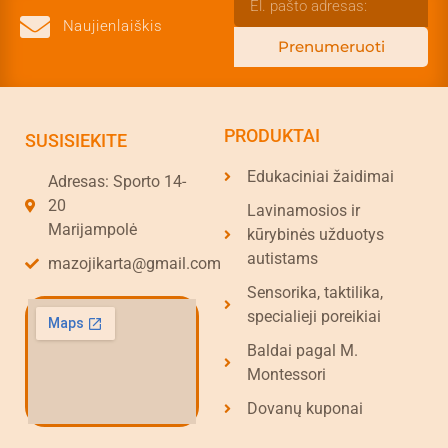
Naujienlaiškis
Prenumeruoti
PRODUKTAI
SUSISIEKITE
Edukaciniai žaidimai
Adresas: Sporto 14-
20
Lavinamosios ir
Marijampolė
kūrybinės užduotys
autistams
mazojikarta@gmail.com
Sensorika, taktilika,
specialieji poreikiai
Baldai pagal M.
Montessori
Dovanų kuponai