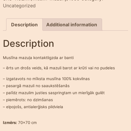
Uncategorized
Description
Additional information
Description
Muslīna mazuļa kontaktligzda ar banti
– ērts un drošs veids, kā mazuli barot ar krūti vai no pudeles
– izgatavots no mīksta muslīna 100% kokvilnas
– pasargā mazuli no saaukstēšanās
– palīdz mazulim justies saspringtam un mierīgāk gulēt
– piemērots: no dzimšanas
– elpojošs, antialerģisks pildviela
Izmērs:
70×70 cm