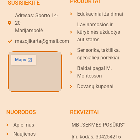
PRODUKTAI
SUSISIEKITE
Edukaciniai žaidimai
Adresas: Sporto 14-
20
Lavinamosios ir
Marijampolė
kūrybinės užduotys
autistams
mazojikarta@gmail.com
Sensorika, taktilika,
specialieji poreikiai
Baldai pagal M.
Montessori
Dovanų kuponai
NUORODOS
REKVIZITAI
Apie mus
MB ,,SĖKMĖS POSŪKIS"
Naujienos
Įm. kodas: 304254216