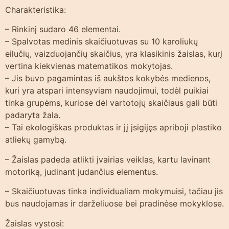
Charakteristika:
– Rinkinį sudaro 46 elementai.
– Spalvotas medinis skaičiuotuvas su 10 karoliukų
eilučių, vaizduojančių skaičius, yra klasikinis žaislas, kurį
vertina kiekvienas matematikos mokytojas.
– Jis buvo pagamintas iš aukštos kokybės medienos,
kuri yra atspari intensyviam naudojimui, todėl puikiai
tinka grupėms, kuriose dėl vartotojų skaičiaus gali būti
padaryta žala.
– Tai ekologiškas produktas ir jį įsigijęs apriboji plastiko
atliekų gamybą.
– Žaislas padeda atlikti įvairias veiklas, kartu lavinant
motoriką, judinant judančius elementus.
– Skaičiuotuvas tinka individualiam mokymuisi, tačiau jis
bus naudojamas ir darželiuose bei pradinėse mokyklose.
Žaislas vystosi: