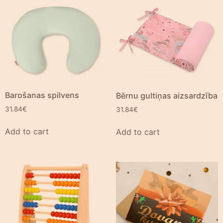
Barošanas spilvens
Bērnu gultiņas aizsardzība
31.84
€
31.84
€
Add to cart
Add to cart