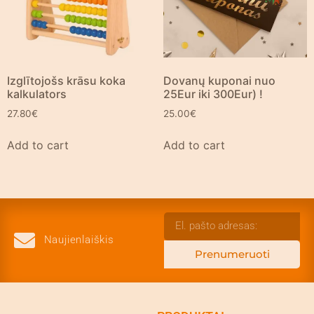
Izglītojošs krāsu koka
Dovanų kuponai nuo
kalkulators
25Eur iki 300Eur) !
27.80
€
25.00
€
Add to cart
Add to cart
Naujienlaiškis
Prenumeruoti