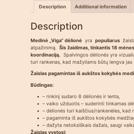
Description
Additional information
Description
Medinė „Viga“ dėlionė
yra
populiarus
žaisl
atpažinimą.
Šis žaidimas, tinkantis 18 mėnesi
koordinaciją.
Spalvingos dėlionės yra vizualiai
turi rankenas, kad mažyliams būtų lengva jas 
Žaislas pagamintas iš aukštos kokybės medi
Būdingas:
– rinkinį sudaro 8 dėlionės ir lenta,
– vaiko užduotis – suderinti tinkamas dė
– dėlionės turi kaiščius/rankenėles, kad 
– pagaminta iš aukštos kokybės medžia
– dažyta netoksiškais dažais, saugi vai
Žaislas vystosi: