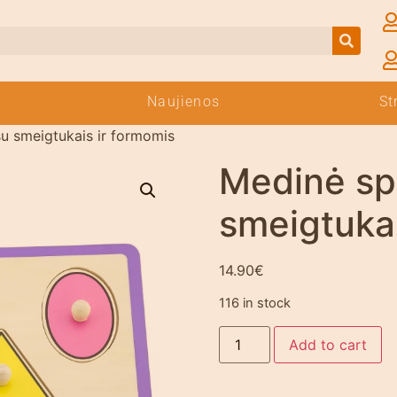
Naujienos
St
su smeigtukais ir formomis
Medinė sp
smeigtukai
14.90
€
116 in stock
Add to cart