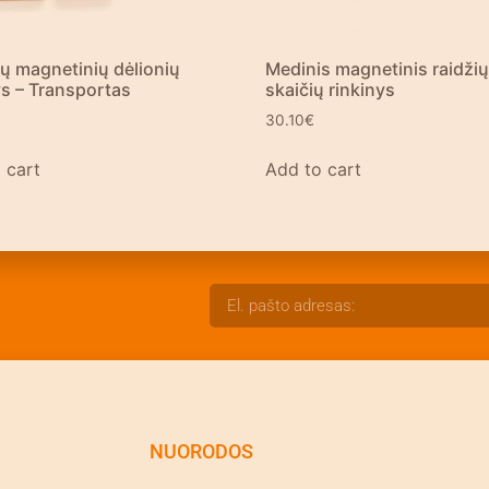
ų magnetinių dėlionių
Medinis magnetinis raidžių 
ys – Transportas
skaičių rinkinys
30.10
€
 cart
Add to cart
NUORODOS