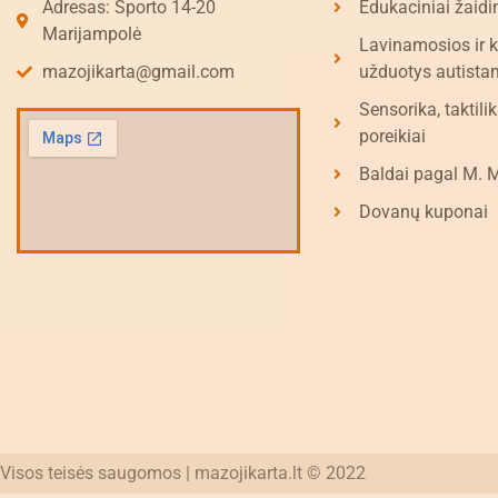
Adresas: Sporto 14-20
Edukaciniai žaidi
Marijampolė
Lavinamosios ir 
mazojikarta@gmail.com
užduotys autista
Sensorika, taktilik
poreikiai
Baldai pagal M. 
Dovanų kuponai
Visos teisės saugomos | mazojikarta.lt © 2022