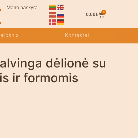
Mano paskyra
0
0.00
€
raipsniai
Kontaktai
alvinga dėlionė su
s ir formomis