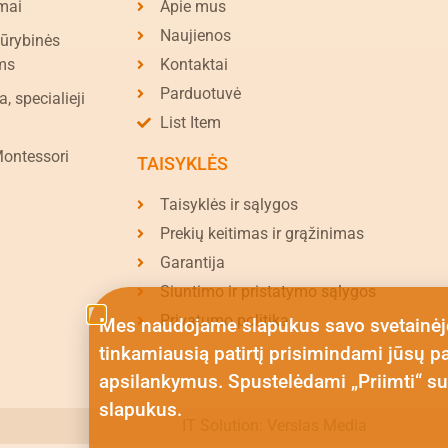
mai
Apie mus
Naujienos
kūrybinės
ms
Kontaktai
Parduotuvė
a, specialieji
List Item
Montessori
TAISYKLĖS
Taisyklės ir sąlygos
Prekių keitimas ir grąžinimas
Garantija
Siuntimo ir pristatymo sąlygos
Privatumo politika
Mes naudojame slapukus savo svetainėj
tinkamiausią patirtį prisimindami jūsų p
apsilankymus. Spustelėdami „Priimti“ su
slapukus.
IT Solution: Verslas Media