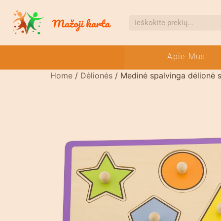
Apie Mus
Home
/
Dėlionės
/ Medinė spalvinga dėlionė 