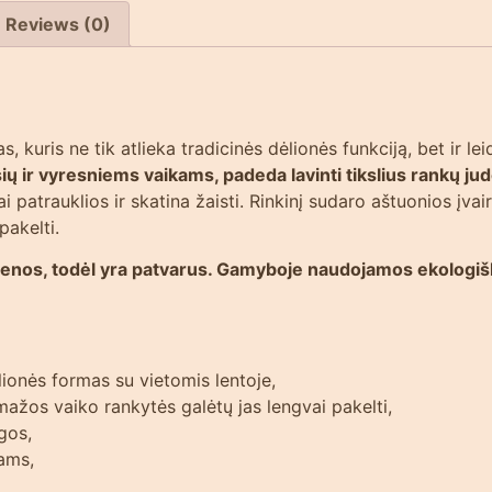
Reviews (0)
as, kuris ne tik atlieka tradicinės dėlionės funkciją, bet ir l
ų ir vyresniems vaikams, padeda lavinti tikslius rankų jud
 patrauklios ir skatina žaisti. Rinkinį sudaro aštuonios įvai
pakelti.
enos, todėl yra patvarus. Gamyboje naudojamos ekologiško
lionės formas su vietomis lentoje,
mažos vaiko rankytės galėtų jas lengvai pakelti,
gos,
kams,