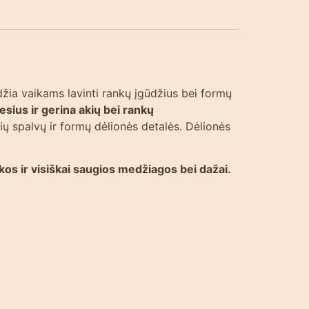
eidžia vaikams lavinti rankų įgūdžius bei formų
esius ir gerina akių bei rankų
rių spalvų ir formų dėlionės detalės. Dėlionės
s ir visiškai saugios medžiagos bei dažai.