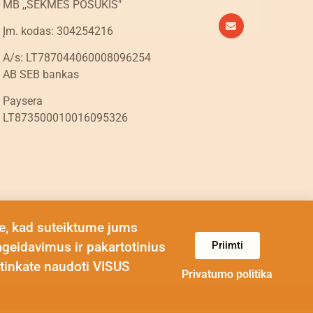
MB ,,SĖKMĖS POSŪKIS"
Įm. kodas: 304254216
A/s: LT787044060008096254
AB SEB bankas
Paysera
LT873500010016095326
e, kad suteiktume jums
Priimti
ageidavimus ir pakartotinius
tinkate naudoti VISUS
Privatumo politika