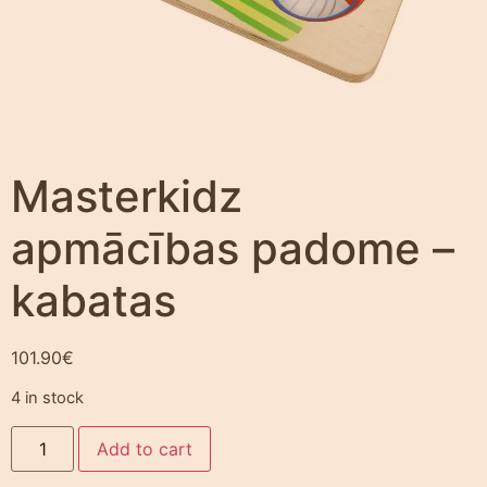
Masterkidz
apmācības padome –
kabatas
101.90
€
4 in stock
Add to cart