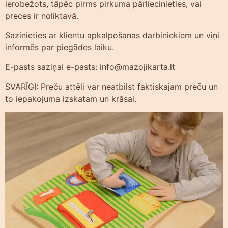
ierobežots, tāpēc pirms pirkuma pārliecinieties, vai
preces ir noliktavā.
Sazinieties ar klientu apkalpošanas darbiniekiem un viņi
informēs par piegādes laiku.
E-pasts saziņai e-pasts: info@mazojikarta.lt
SVARĪGI: Preču attēli var neatbilst faktiskajam preču un
to iepakojuma izskatam un krāsai.