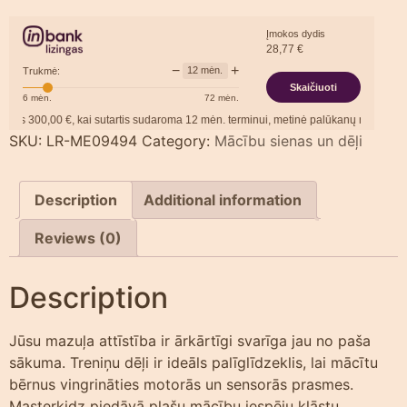
Įmokos dydis
28,77
€
−
+
12
mėn.
Trukmė:
Skaičiuoti
6
mėn.
72
mėn.
,00
€, kai sutartis sudaroma
12
mėn. terminui, metinė palūkanų norma –
13,90
%
, 
SKU:
LR-ME09494
Category:
Mācību sienas un dēļi
Description
Additional information
Reviews (0)
Description
Jūsu mazuļa attīstība ir ārkārtīgi svarīga jau no paša
sākuma. Treniņu dēļi ir ideāls palīglīdzeklis, lai mācītu
bērnus vingrināties motorās un sensorās prasmes.
Masterkidz piedāvā plašu mācību iespēju klāstu.