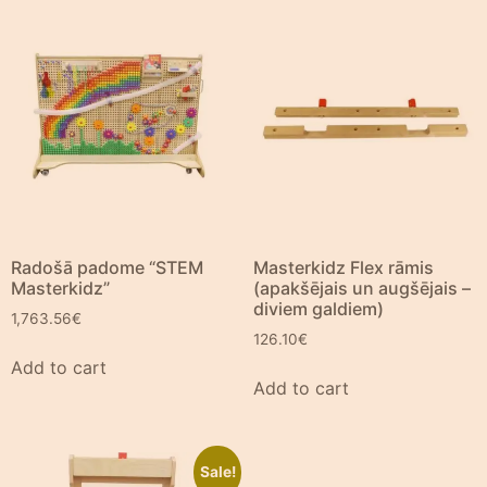
Radošā padome “STEM
Masterkidz Flex rāmis
Masterkidz”
(apakšējais un augšējais –
diviem galdiem)
1,763.56
€
126.10
€
Add to cart
Add to cart
Sale!