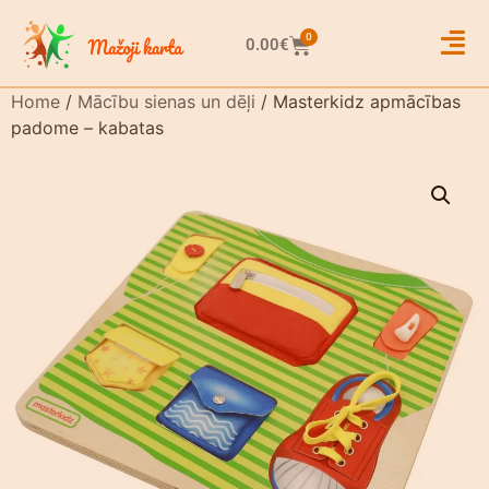
0
0.00
€
Home
/
Mācību sienas un dēļi
/ Masterkidz apmācības
padome – kabatas