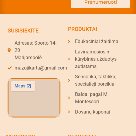
Prenumeruoti
PRODUKTAI
SUSISIEKITE
Edukaciniai žaidimai
Adresas: Sporto 14-
20
Lavinamosios ir
Marijampolė
kūrybinės užduotys
autistams
mazojikarta@gmail.com
Sensorika, taktilika,
specialieji poreikiai
Baldai pagal M.
Montessori
Dovanų kuponai