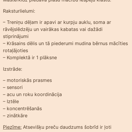
Raksturlielumi:
– Treniņu dēļam ir apavi ar kurpju auklu, soma ar
rāvējslēdzēju un vairākas kabatas vai dažādi
stiprinājumi
– Krāsains dēlis un tā piederumi mudina bērnus mācīties
rotaļājoties
– Komplektā ir 1 plāksne
Izstrāde:
– motoriskās prasmes
– sensori
– acu un roku koordinācija
– Iztēle
– koncentrēšanās
– zinātkāre
Piezīme:
Atsevišķu preču daudzums šobrīd ir ļoti