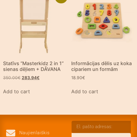
Statīvs “Masterkidz 2 in 1”
Informācijas dēlis uz koka
sienas dēļiem + DĀVANA
cipariem un formām
350.00
€
283.94
€
18.90
€
Add to cart
Add to cart
Naujienlaiškis