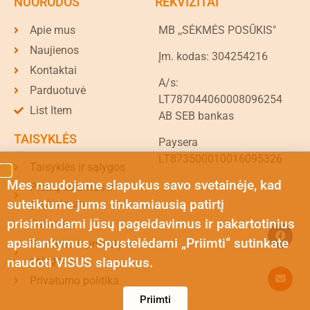
NUORODOS
REKVIZITAI
Apie mus
MB ,,SĖKMĖS POSŪKIS"
Naujienos
Įm. kodas: 304254216
Kontaktai
A/s:
Parduotuvė
LT787044060008096254
List Item
AB SEB bankas
TAISYKLĖS
Paysera
LT873500010016095326
Taisyklės ir sąlygos
Mes naudojame slapukus savo svetainėje, kad
Prekių keitimas ir
suteiktume jums tinkamiausią patirtį
grąžinimas
prisimindami jūsų pageidavimus ir pakartotinius
Garantija
apsilankymus. Spustelėdami „Priimti“ sutinkate
Siuntimo ir pristatymo
sąlygos
naudoti VISUS slapukus.
Privatumo politika
Priimti