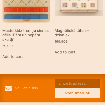
Masterkidz treniņu sienas
Magnētiskā tāfele –
dēlis “Pāra un nepāra
dzīvnieki
skaitļi”
169.90
€
79.90
€
Add to cart
Add to cart
Naujienlaiškis
Prenumeruoti