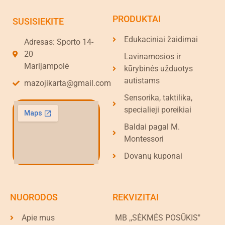
PRODUKTAI
SUSISIEKITE
Edukaciniai žaidimai
Adresas: Sporto 14-
20
Lavinamosios ir
Marijampolė
kūrybinės užduotys
autistams
mazojikarta@gmail.com
Sensorika, taktilika,
specialieji poreikiai
Baldai pagal M.
Montessori
Dovanų kuponai
NUORODOS
REKVIZITAI
Apie mus
MB ,,SĖKMĖS POSŪKIS"