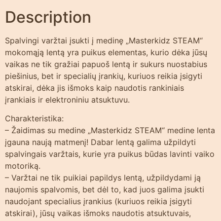
Description
Spalvingi varžtai įsukti į medinę „Masterkidz STEAM“
mokomąją lentą yra puikus elementas, kurio dėka jūsų
vaikas ne tik gražiai papuoš lentą ir sukurs nuostabius
piešinius, bet ir specialių įrankių, kuriuos reikia įsigyti
atskirai, dėka jis išmoks kaip naudotis rankiniais
įrankiais ir elektroniniu atsuktuvu.
Charakteristika:
– Žaidimas su medine „Masterkidz STEAM“ medine lenta
įgauna naują matmenį! Dabar lentą galima užpildyti
spalvingais varžtais, kurie yra puikus būdas lavinti vaiko
motoriką.
– Varžtai ne tik puikiai papildys lentą, užpildydami ją
naujomis spalvomis, bet dėl ​​to, kad juos galima įsukti
naudojant specialius įrankius (kuriuos reikia įsigyti
atskirai), jūsų vaikas išmoks naudotis atsuktuvais,