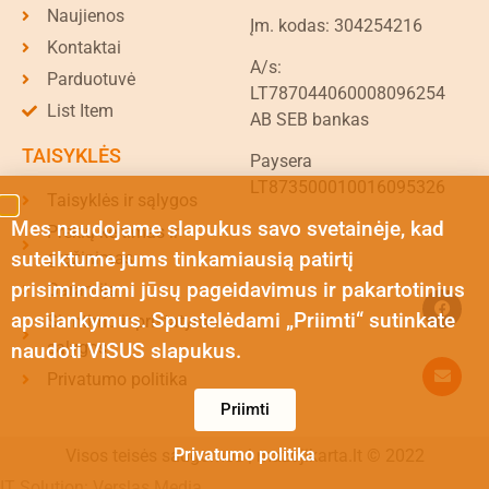
Naujienos
Įm. kodas: 304254216
Kontaktai
A/s:
Parduotuvė
LT787044060008096254
List Item
AB SEB bankas
TAISYKLĖS
Paysera
LT873500010016095326
Taisyklės ir sąlygos
Mes naudojame slapukus savo svetainėje, kad
Prekių keitimas ir
suteiktume jums tinkamiausią patirtį
grąžinimas
prisimindami jūsų pageidavimus ir pakartotinius
Garantija
apsilankymus. Spustelėdami „Priimti“ sutinkate
Siuntimo ir pristatymo
sąlygos
naudoti VISUS slapukus.
Privatumo politika
Priimti
Privatumo politika
Visos teisės saugomos | mazojikarta.lt © 2022
IT Solution: Verslas Media