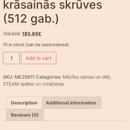
krāsainās skrūves
(512 gab.)
196.66
€
185.85
€
10 in stock (can be backordered)
Add to cart
SKU:
ME29911
Categories:
Mācību sienas un dēļi
,
STEAM spēles un rotaļlietas
Description
Additional information
Reviews (0)