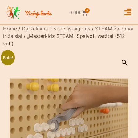
0
0.00
€
Home
/
Darželiams ir spec. įstaigoms
/
STEAM žaidimai
ir žaislai
/ „Masterkidz STEAM“ Spalvoti varžtai (512
vnt.)
Sale!