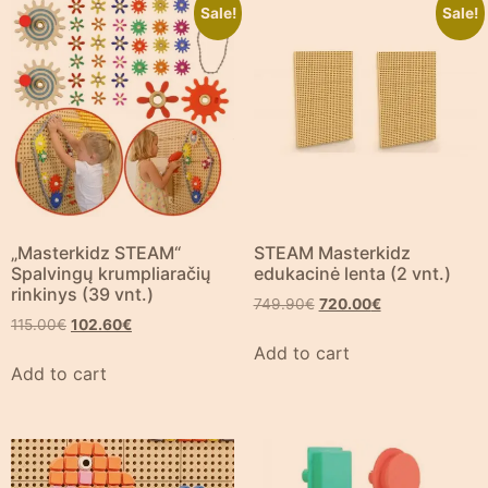
Sale!
Sale!
„Masterkidz STEAM“
STEAM Masterkidz
Spalvingų krumpliaračių
edukacinė lenta (2 vnt.)
rinkinys (39 vnt.)
749.90
€
720.00
€
115.00
€
102.60
€
Add to cart
Add to cart