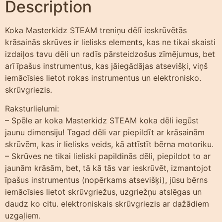
Description
Koka Masterkidz STEAM treniņu dēlī ieskrūvētās
krāsainās skrūves ir lielisks elements, kas ne tikai skaisti
izdaiļos tavu dēli un radīs pārsteidzošus zīmējumus, bet
arī īpašus instrumentus, kas jāiegādājas atsevišķi, viņš
iemācīsies lietot rokas instrumentus un elektronisko.
skrūvgriezis.
Raksturlielumi:
– Spēle ar koka Masterkidz STEAM koka dēli iegūst
jaunu dimensiju! Tagad dēli var piepildīt ar krāsainām
skrūvēm, kas ir lielisks veids, kā attīstīt bērna motoriku.
– Skrūves ne tikai lieliski papildinās dēli, piepildot to ar
jaunām krāsām, bet, tā kā tās var ieskrūvēt, izmantojot
īpašus instrumentus (nopērkams atsevišķi), jūsu bērns
iemācīsies lietot skrūvgriežus, uzgriežņu atslēgas un
daudz ko citu. elektroniskais skrūvgriezis ar dažādiem
uzgaļiem.