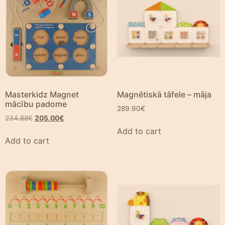
Masterkidz Magnet
Magnētiskā tāfele – māja
mācību padome
289.90
€
234.88
€
205.00
€
Add to cart
Add to cart