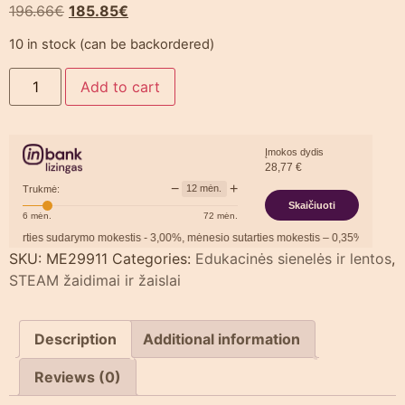
196.66
€
185.85
€
10 in stock (can be backordered)
Add to cart
Įmokos dydis
28,77
€
−
+
12
mėn.
Trukmė:
Skaičiuoti
6
mėn.
72
mėn.
udarymo mokestis -
3,00
%, mėnesio sutarties mokestis –
0,35
%, BVKKMN –
30,27
%,
SKU:
ME29911
Categories:
Edukacinės sienelės ir lentos
,
STEAM žaidimai ir žaislai
Description
Additional information
Reviews (0)