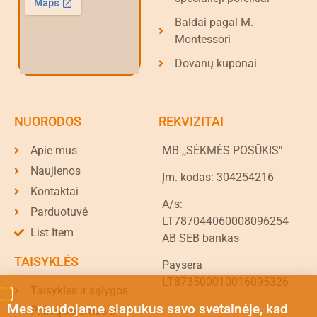
Baldai pagal M.
Montessori
Dovanų kuponai
NUORODOS
REKVIZITAI
Apie mus
MB ,,SĖKMĖS POSŪKIS"
Naujienos
Įm. kodas: 304254216
Kontaktai
A/s:
Parduotuvė
LT787044060008096254
List Item
AB SEB bankas
TAISYKLĖS
Paysera
LT873500010016095326
Taisyklės ir sąlygos
Mes naudojame slapukus savo svetainėje, kad
Prekių keitimas ir