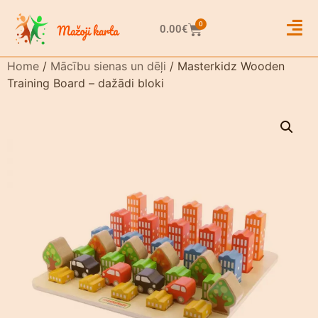
0
0.00
€
Home
/
Mācību sienas un dēļi
/ Masterkidz Wooden
Training Board – dažādi bloki