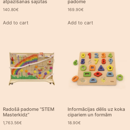
atpazīšanas sajūtas
padome
140.80
€
169.90
€
Add to cart
Add to cart
Radošā padome “STEM
Informācijas dēlis uz koka
Masterkidz”
cipariem un formām
1,763.56
€
18.90
€