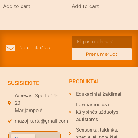
Add to cart
Add to cart
Naujienlaiškis
Prenumeruoti
PRODUKTAI
SUSISIEKITE
Edukaciniai žaidimai
Adresas: Sporto 14-
20
Lavinamosios ir
Marijampolė
kūrybinės užduotys
autistams
mazojikarta@gmail.com
Sensorika, taktilika,
specialieji poreikiai