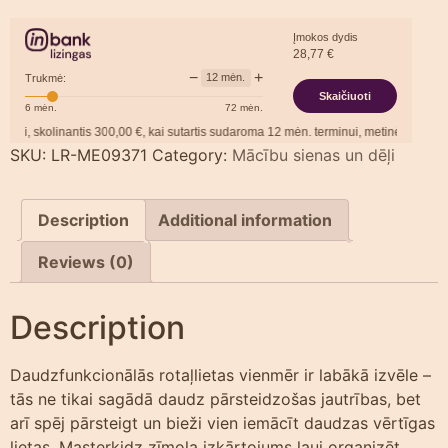
Įmokos dydis
28,77
€
−
+
12
mėn.
Trukmė:
Skaičiuoti
6
mėn.
72
mėn.
 skolinantis
300,00
€, kai sutartis sudaroma
12
mėn. terminui, metinė palūkanų no
SKU:
LR-ME09371
Category:
Mācību sienas un dēļi
Description
Additional information
Reviews (0)
Description
Daudzfunkcionālās rotaļlietas vienmēr ir labākā izvēle –
tās ne tikai sagādā daudz pārsteidzošas jautrības, bet
arī spēj pārsteigt un bieži vien iemācīt daudzas vērtīgas
lietas. Masterkidz zīmola izkārtojums ļauj organizēt