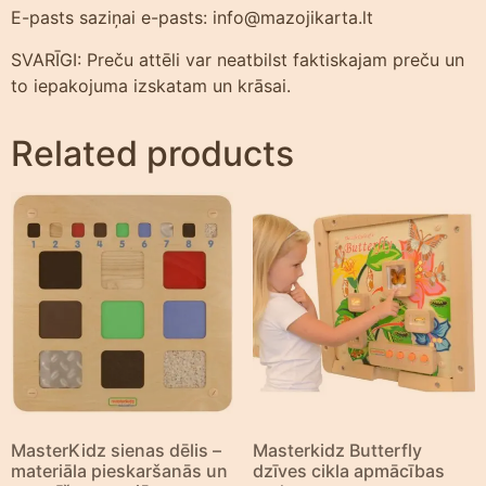
E-pasts saziņai e-pasts: info@mazojikarta.lt
SVARĪGI: Preču attēli var neatbilst faktiskajam preču un
to iepakojuma izskatam un krāsai.
Related products
MasterKidz sienas dēlis –
Masterkidz Butterfly
materiāla pieskaršanās un
dzīves cikla apmācības