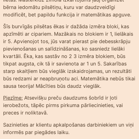
bērna iedomātu pilsētiņu, kuru var daudzveidīgi
modificēt, bet papildu funkcija ir matemātikas apguve.
Šīs burvīgās pilsētas ēkas ir dažāda izmēra bloki, kas
apzīmēti ar cipariem. Mazākais no blokiem ir 1, lielākais
ir 5. Apvienojot tos, jūs varat pierast pie debesskrāpju
pievienošanas un salīdzināšanas, ko sasniedz lielāki
kvartāli. Ēka, kas sastāv no 2 3 izmēra blokiem, būs
tikpat augsta, cik tā ir savienota ar 1 un 5. Sakarības
starp skaitļiem būs vieglāk izskaidrojamas, un rezultāti
būs redzami ar neapbruņotu aci. Matemātika nebūs tikai
sausa teorija! Mācīties būs daudz vieglāk.
Piezīme:
Atsevišķu preču daudzums šobrīd ir ļoti
ierobežots, tāpēc pirms pirkuma pārliecinieties, vai
preces ir noliktavā.
Sazinieties ar klientu apkalpošanas darbiniekiem un viņi
informēs par piegādes laiku.