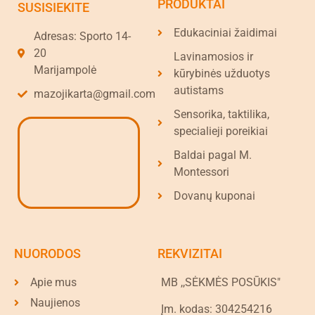
PRODUKTAI
SUSISIEKITE
Edukaciniai žaidimai
Adresas: Sporto 14-
20
Lavinamosios ir
Marijampolė
kūrybinės užduotys
autistams
mazojikarta@gmail.com
Sensorika, taktilika,
specialieji poreikiai
Baldai pagal M.
Montessori
Dovanų kuponai
NUORODOS
REKVIZITAI
Apie mus
MB ,,SĖKMĖS POSŪKIS"
Naujienos
Įm. kodas: 304254216