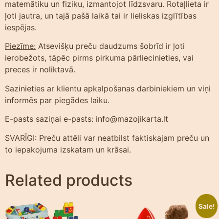
matemātiku un fiziku, izmantojot līdzsvaru. Rotaļlieta ir
ļoti jautra, un tajā pašā laikā tai ir lieliskas izglītības
iespējas.
Piezīme:
Atsevišķu preču daudzums šobrīd ir ļoti
ierobežots, tāpēc pirms pirkuma pārliecinieties, vai
preces ir noliktavā.
Sazinieties ar klientu apkalpošanas darbiniekiem un viņi
informēs par piegādes laiku.
E-pasts saziņai e-pasts: info@mazojikarta.lt
SVARĪGI: Preču attēli var neatbilst faktiskajam preču un
to iepakojuma izskatam un krāsai.
Related products
Sale!