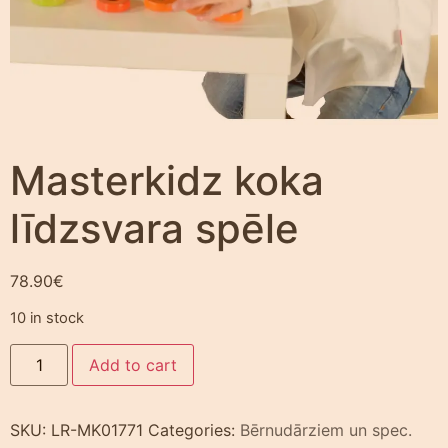
Masterkidz koka
līdzsvara spēle
78.90
€
10 in stock
Add to cart
SKU:
LR-MK01771
Categories:
Bērnudārziem un spec.