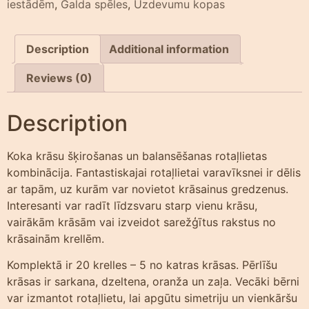
iestādēm
,
Galda spēles
,
Uzdevumu kopas
Description
Additional information
Reviews (0)
Description
Koka krāsu šķirošanas un balansēšanas rotaļlietas
kombinācija. Fantastiskajai rotaļlietai varavīksnei ir dēlis
ar tapām, uz kurām var novietot krāsainus gredzenus.
Interesanti var radīt līdzsvaru starp vienu krāsu,
vairākām krāsām vai izveidot sarežģītus rakstus no
krāsainām krellēm.
Komplektā ir 20 krelles – 5 no katras krāsas. Pērlīšu
krāsas ir sarkana, dzeltena, oranža un zaļa. Vecāki bērni
var izmantot rotaļlietu, lai apgūtu simetriju un vienkāršu