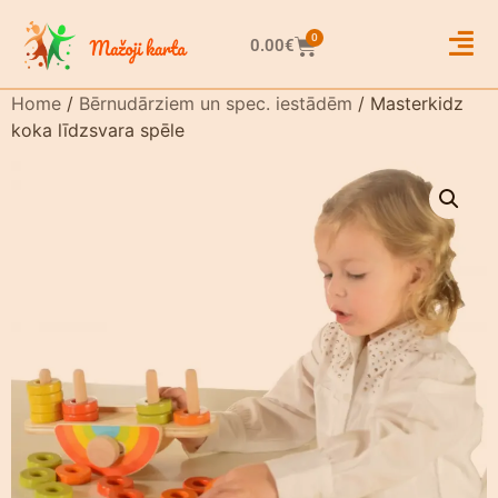
0
0.00
€
Home
/
Bērnudārziem un spec. iestādēm
/ Masterkidz
koka līdzsvara spēle