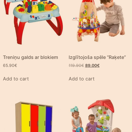
Treniņu galds ar blokiem
Izglītojoša spēle “Raķete”
65.90
€
119.90
€
89.00
€
Add to cart
Add to cart