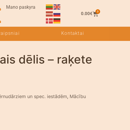
Mano paskyra
0
0.00
€
raipsniai
Kontaktai
is dēlis – raķete
ērnudārziem un spec. iestādēm
,
Mācību