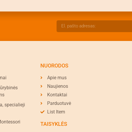
NUORODOS
mai
Apie mus
Naujienos
kūrybinės
ms
Kontaktai
Parduotuvė
a, specialieji
List Item
Montessori
TAISYKLĖS