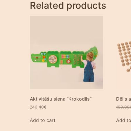
Related products
Aktivitāšu siena “Krokodils”
Dēlis 
246.40
€
100.00
Add to cart
Add to