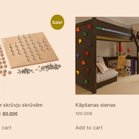
Sale!
ar skrūvju skrūvēm
Kāpšanas sienas
€
80.00
€
100.00
€
 cart
Add to cart