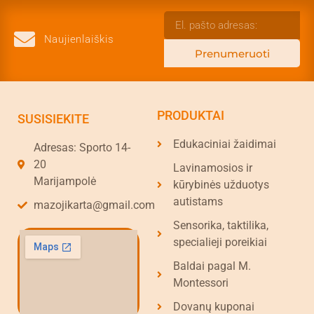
Naujienlaiškis
Prenumeruoti
PRODUKTAI
SUSISIEKITE
Edukaciniai žaidimai
Adresas: Sporto 14-
20
Lavinamosios ir
Marijampolė
kūrybinės užduotys
autistams
mazojikarta@gmail.com
Sensorika, taktilika,
specialieji poreikiai
Baldai pagal M.
Montessori
Dovanų kuponai