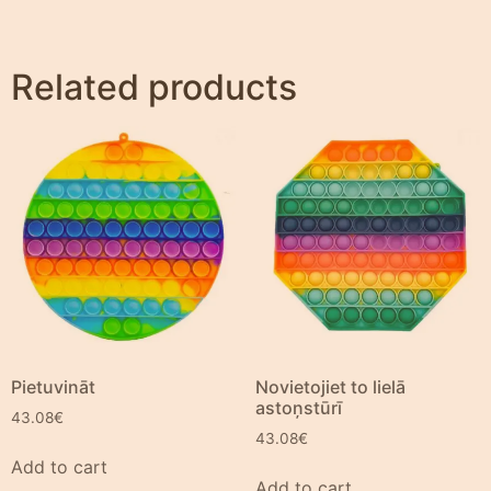
Related products
Pietuvināt
Novietojiet to lielā
astoņstūrī
43.08
€
43.08
€
Add to cart
Add to cart