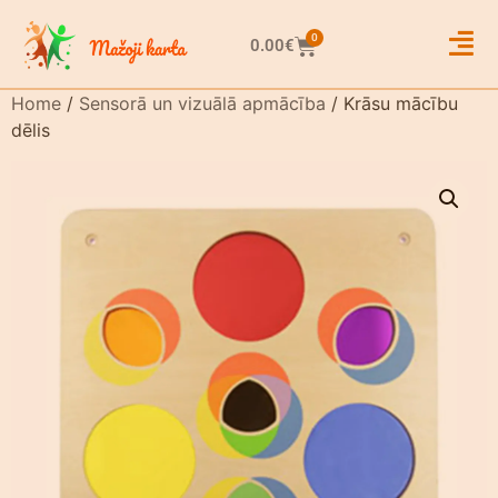
0
0.00
€
Home
/
Sensorā un vizuālā apmācība
/ Krāsu mācību
dēlis