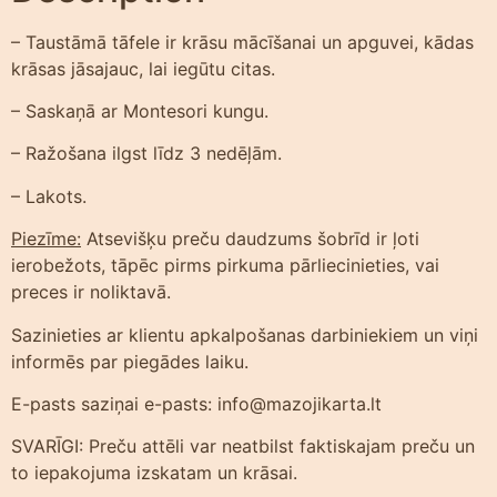
– Taustāmā tāfele ir krāsu mācīšanai un apguvei, kādas
krāsas jāsajauc, lai iegūtu citas.
– Saskaņā ar Montesori kungu.
– Ražošana ilgst līdz 3 nedēļām.
– Lakots.
Piezīme:
Atsevišķu preču daudzums šobrīd ir ļoti
ierobežots, tāpēc pirms pirkuma pārliecinieties, vai
preces ir noliktavā.
Sazinieties ar klientu apkalpošanas darbiniekiem un viņi
informēs par piegādes laiku.
E-pasts saziņai e-pasts: info@mazojikarta.lt
SVARĪGI: Preču attēli var neatbilst faktiskajam preču un
to iepakojuma izskatam un krāsai.