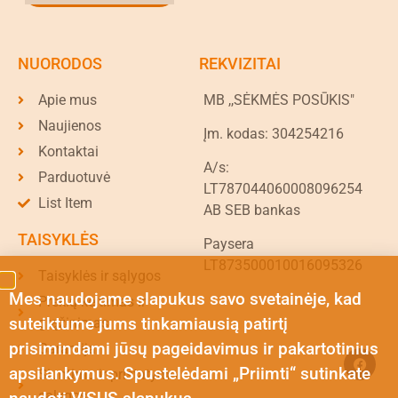
NUORODOS
REKVIZITAI
Apie mus
MB ,,SĖKMĖS POSŪKIS"
Naujienos
Įm. kodas: 304254216
Kontaktai
A/s:
Parduotuvė
LT787044060008096254
List Item
AB SEB bankas
TAISYKLĖS
Paysera
LT873500010016095326
Taisyklės ir sąlygos
Mes naudojame slapukus savo svetainėje, kad
Prekių keitimas ir
suteiktume jums tinkamiausią patirtį
grąžinimas
prisimindami jūsų pageidavimus ir pakartotinius
Garantija
apsilankymus. Spustelėdami „Priimti“ sutinkate
Siuntimo ir pristatymo
sąlygos