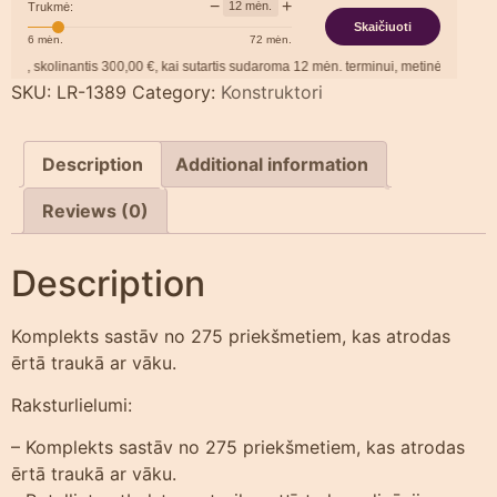
−
+
12
mėn.
Trukmė:
Skaičiuoti
6
mėn.
72
mėn.
skolinantis
300,00
€, kai sutartis sudaroma
12
mėn. terminui, metinė palūkanų no
SKU:
LR-1389
Category:
Konstruktori
Description
Additional information
Reviews (0)
Description
Komplekts sastāv no 275 priekšmetiem, kas atrodas
ērtā traukā ar vāku.
Raksturlielumi:
– Komplekts sastāv no 275 priekšmetiem, kas atrodas
ērtā traukā ar vāku.