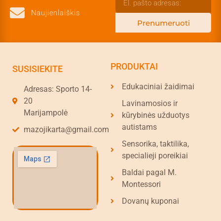
Naujienlaiškis
Prenumeruoti
PRODUKTAI
SUSISIEKITE
Edukaciniai žaidimai
Adresas: Sporto 14-
20
Lavinamosios ir
Marijampolė
kūrybinės užduotys
autistams
mazojikarta@gmail.com
Sensorika, taktilika,
specialieji poreikiai
Baldai pagal M.
Montessori
Dovanų kuponai