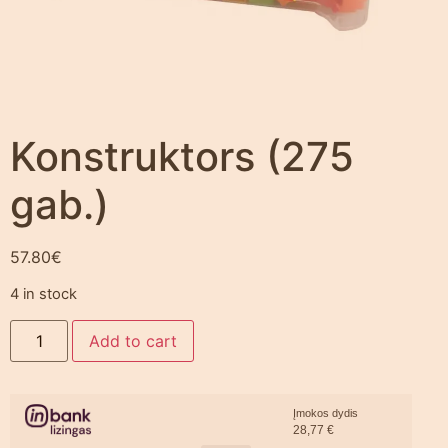
Konstruktors (275
gab.)
57.80
€
4 in stock
Add to cart
Įmokos dydis
28,77
€