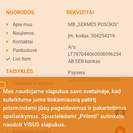
NUORODOS
REKVIZITAI
Apie mus
MB ,,SĖKMĖS POSŪKIS"
Naujienos
Įm. kodas: 304254216
Kontaktai
A/s:
Parduotuvė
LT787044060008096254
List Item
AB SEB bankas
TAISYKLĖS
Paysera
LT873500010016095326
Taisyklės ir sąlygos
Mes naudojame slapukus savo svetainėje, kad
Prekių keitimas ir
suteiktume jums tinkamiausią patirtį
grąžinimas
prisimindami jūsų pageidavimus ir pakartotinius
Garantija
apsilankymus. Spustelėdami „Priimti“ sutinkate
Siuntimo ir pristatymo
sąlygos
naudoti VISUS slapukus.
Privatumo politika