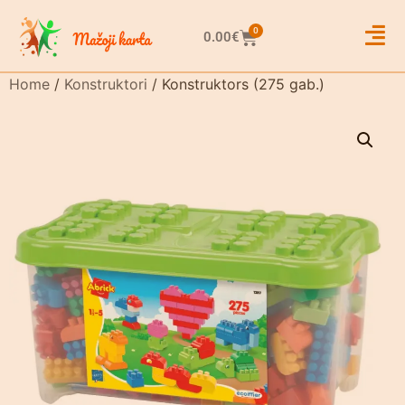
0
0.00
€
Home
/
Konstruktori
/ Konstruktors (275 gab.)