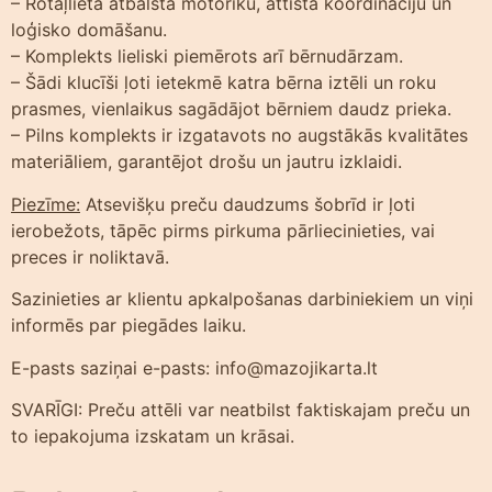
– Rotaļlieta atbalsta motoriku, attīsta koordināciju un
loģisko domāšanu.
– Komplekts lieliski piemērots arī bērnudārzam.
– Šādi klucīši ļoti ietekmē katra bērna iztēli un roku
prasmes, vienlaikus sagādājot bērniem daudz prieka.
– Pilns komplekts ir izgatavots no augstākās kvalitātes
materiāliem, garantējot drošu un jautru izklaidi.
Piezīme:
Atsevišķu preču daudzums šobrīd ir ļoti
ierobežots, tāpēc pirms pirkuma pārliecinieties, vai
preces ir noliktavā.
Sazinieties ar klientu apkalpošanas darbiniekiem un viņi
informēs par piegādes laiku.
E-pasts saziņai e-pasts: info@mazojikarta.lt
SVARĪGI: Preču attēli var neatbilst faktiskajam preču un
to iepakojuma izskatam un krāsai.