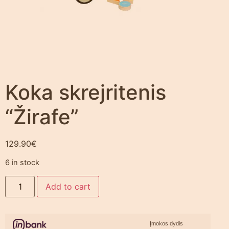
Koka skrejritenis
“Žirafe”
129.90
€
6 in stock
Add to cart
Įmokos dydis