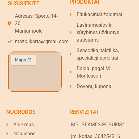
PRODUKTAI
SUSISIEKITE
Edukaciniai žaidimai
Adresas: Sporto 14-
20
Lavinamosios ir
Marijampolė
kūrybinės užduotys
autistams
mazojikarta@gmail.com
Sensorika, taktilika,
specialieji poreikiai
Baldai pagal M.
Montessori
Dovanų kuponai
NUORODOS
REKVIZITAI
Apie mus
MB ,,SĖKMĖS POSŪKIS"
Naujienos
Įm. kodas: 304254216