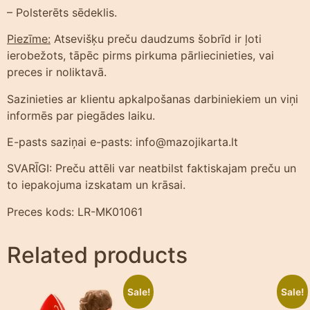
– Polsterēts sēdeklis.
Piezīme:
Atsevišķu preču daudzums šobrīd ir ļoti
ierobežots, tāpēc pirms pirkuma pārliecinieties, vai
preces ir noliktavā.
Sazinieties ar klientu apkalpošanas darbiniekiem un viņi
informēs par piegādes laiku.
E-pasts saziņai e-pasts: info@mazojikarta.lt
SVARĪGI: Preču attēli var neatbilst faktiskajam preču un
to iepakojuma izskatam un krāsai.
Preces kods: LR-MK01061
Related products
Sale!
Sale!