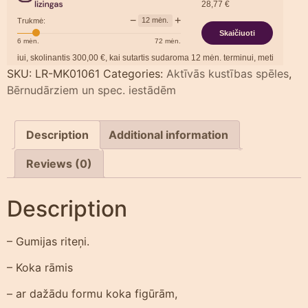
28,77
€
−
+
12
mėn.
Trukmė:
Skaičiuoti
6
mėn.
72
mėn.
ui, skolinantis
300,00
€, kai sutartis sudaroma
12
mėn. terminui, metinė palūkanų
SKU:
LR-MK01061
Categories:
Aktīvās kustības spēles
,
Bērnudārziem un spec. iestādēm
Description
Additional information
Reviews (0)
Description
– Gumijas riteņi.
– Koka rāmis
– ar dažādu formu koka figūrām,