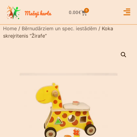
0
0.00
€
Home
/
Bērnudārziem un spec. iestādēm
/ Koka
skrejritenis “Žirafe”