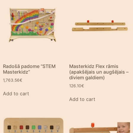
Radošā padome “STEM
Masterkidz Flex rāmis
Masterkidz”
(apakšējais un augšējais –
diviem galdiem)
1,763.56
€
126.10
€
Add to cart
Add to cart