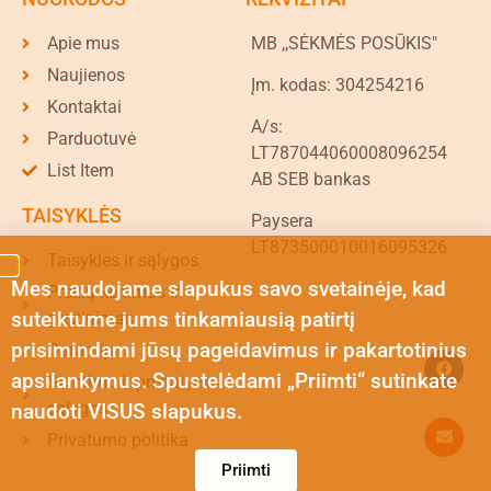
Apie mus
MB ,,SĖKMĖS POSŪKIS"
Naujienos
Įm. kodas: 304254216
Kontaktai
A/s:
Parduotuvė
LT787044060008096254
List Item
AB SEB bankas
TAISYKLĖS
Paysera
LT873500010016095326
Taisyklės ir sąlygos
Mes naudojame slapukus savo svetainėje, kad
Prekių keitimas ir
suteiktume jums tinkamiausią patirtį
grąžinimas
prisimindami jūsų pageidavimus ir pakartotinius
Garantija
apsilankymus. Spustelėdami „Priimti“ sutinkate
Siuntimo ir pristatymo
sąlygos
naudoti VISUS slapukus.
Privatumo politika
Priimti