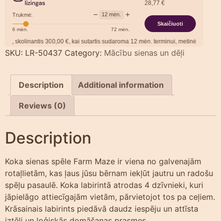
28,77
€
−
+
12
mėn.
Trukmė:
Skaičiuoti
6
mėn.
72
mėn.
skolinantis
300,00
€, kai sutartis sudaroma
12
mėn. terminui, metinė palūkanų nor
SKU:
LR-50437
Category:
Mācību sienas un dēļi
Description
Additional information
Reviews (0)
Description
Koka sienas spēle Farm Maze ir viena no galvenajām
rotaļlietām, kas ļaus jūsu bērnam iekļūt jautru un radošu
spēļu pasaulē. Koka labirintā atrodas 4 dzīvnieki, kuri
jāpielāgo attiecīgajām vietām, pārvietojot tos pa ceļiem.
Krāsainais labirints piedāvā daudz iespēju un attīsta
iztēli un loģiskās domāšanas prasmes.