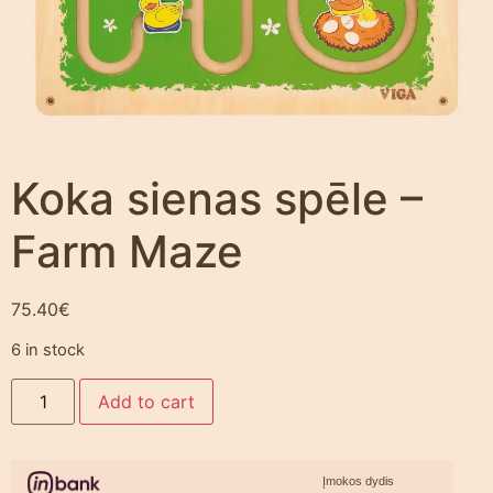
Koka sienas spēle –
Farm Maze
75.40
€
6 in stock
Add to cart
Įmokos dydis