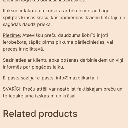
Koksne ir lakota un krāsota ar bērniem draudzīgu,
spilgtas krāsas krāsu, kas apmierinās ikvienu lietotāju un
sagādās daudz prieka.
Piezīme:
Atsevišķu preču daudzums šobrīd ir ļoti
ierobežots, tāpēc pirms pirkuma pārliecinieties, vai
preces ir noliktavā.
Sazinieties ar klientu apkalpošanas darbiniekiem un viņi
informēs par piegādes laiku.
E-pasts saziņai e-pasts: info@mazojikarta.lt
SVARĪGI: Preču attēli var neatbilst faktiskajam preču un
to iepakojuma izskatam un krāsai.
Related products