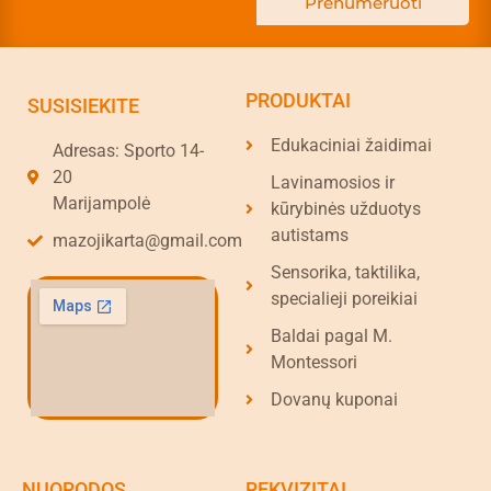
Prenumeruoti
PRODUKTAI
SUSISIEKITE
Edukaciniai žaidimai
Adresas: Sporto 14-
20
Lavinamosios ir
Marijampolė
kūrybinės užduotys
autistams
mazojikarta@gmail.com
Sensorika, taktilika,
specialieji poreikiai
Baldai pagal M.
Montessori
Dovanų kuponai
NUORODOS
REKVIZITAI