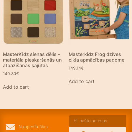
MasterKidz sienas dēlis –
Masterkidz Frog dzīves
materiāla pieskaršanās un
cikla apmācības padome
atpazīšanas sajūtas
149.14
€
140.80
€
Add to cart
Add to cart
Naujienlaiškis