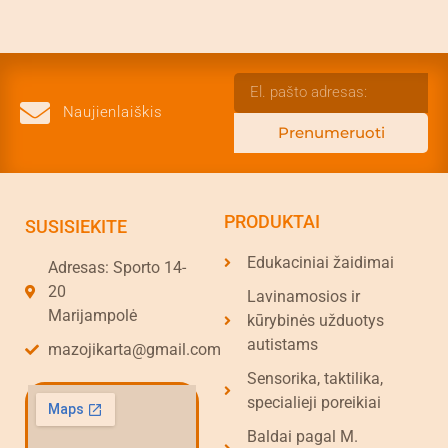
Naujienlaiškis
Prenumeruoti
PRODUKTAI
SUSISIEKITE
Edukaciniai žaidimai
Adresas: Sporto 14-
20
Lavinamosios ir
Marijampolė
kūrybinės užduotys
autistams
mazojikarta@gmail.com
Sensorika, taktilika,
specialieji poreikiai
Baldai pagal M.