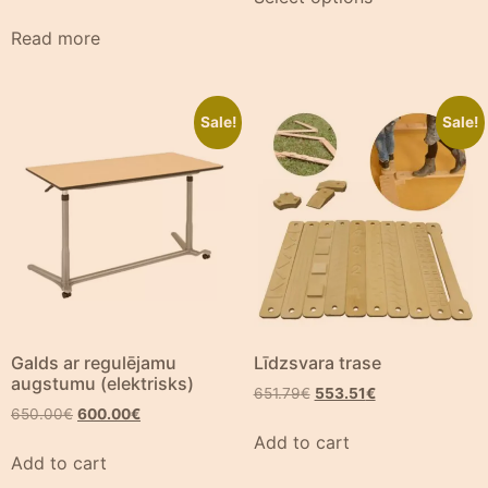
Read more
Sale!
Sale!
Galds ar regulējamu
Līdzsvara trase
augstumu (elektrisks)
651.79
€
553.51
€
650.00
€
600.00
€
Add to cart
Add to cart