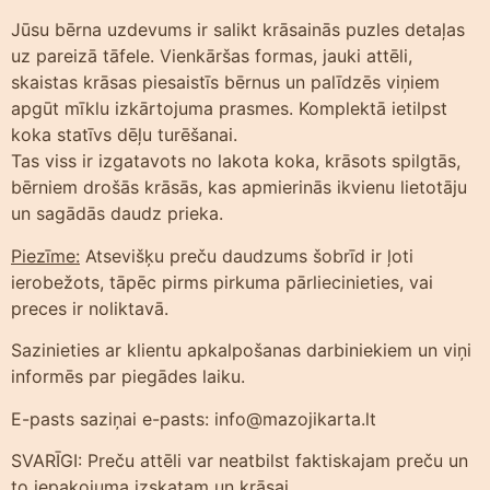
Jūsu bērna uzdevums ir salikt krāsainās puzles detaļas
uz pareizā tāfele. Vienkāršas formas, jauki attēli,
skaistas krāsas piesaistīs bērnus un palīdzēs viņiem
apgūt mīklu izkārtojuma prasmes. Komplektā ietilpst
koka statīvs dēļu turēšanai.
Tas viss ir izgatavots no lakota koka, krāsots spilgtās,
bērniem drošās krāsās, kas apmierinās ikvienu lietotāju
un sagādās daudz prieka.
Piezīme:
Atsevišķu preču daudzums šobrīd ir ļoti
ierobežots, tāpēc pirms pirkuma pārliecinieties, vai
preces ir noliktavā.
Sazinieties ar klientu apkalpošanas darbiniekiem un viņi
informēs par piegādes laiku.
E-pasts saziņai e-pasts: info@mazojikarta.lt
SVARĪGI: Preču attēli var neatbilst faktiskajam preču un
to iepakojuma izskatam un krāsai.