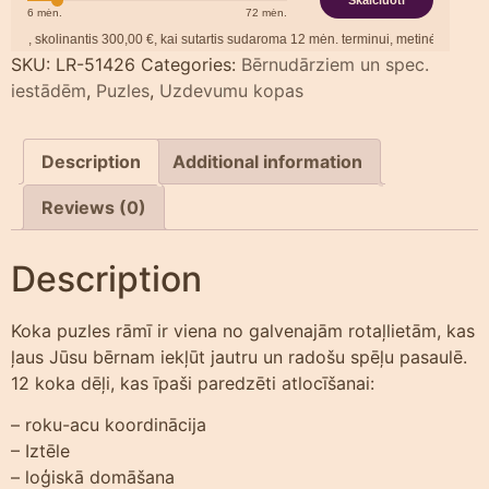
Skaičiuoti
6
mėn.
72
mėn.
 skolinantis
300,00
€, kai sutartis sudaroma
12
mėn. terminui, metinė palūkanų no
SKU:
LR-51426
Categories:
Bērnudārziem un spec.
iestādēm
,
Puzles
,
Uzdevumu kopas
Description
Additional information
Reviews (0)
Description
Koka puzles rāmī ir viena no galvenajām rotaļlietām, kas
ļaus Jūsu bērnam iekļūt jautru un radošu spēļu pasaulē.
12 koka dēļi, kas īpaši paredzēti atlocīšanai:
– roku-acu koordinācija
– Iztēle
– loģiskā domāšana