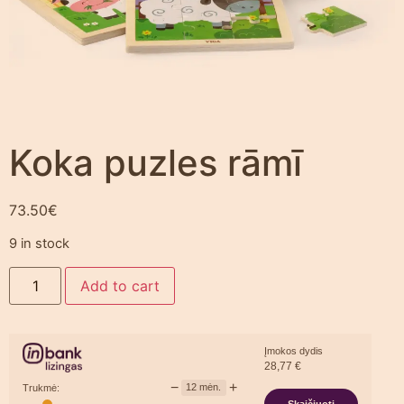
Koka puzles rāmī
73.50
€
9 in stock
Add to cart
Įmokos dydis
28,77
€
−
+
12
mėn.
Trukmė: