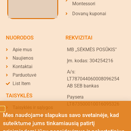
Montessori
Dovanų kuponai
NUORODOS
REKVIZITAI
Apie mus
MB ,,SĖKMĖS POSŪKIS"
Naujienos
Įm. kodas: 304254216
Kontaktai
A/s:
Parduotuvė
LT787044060008096254
List Item
AB SEB bankas
TAISYKLĖS
Paysera
LT873500010016095326
Taisyklės ir sąlygos
Mes naudojame slapukus savo svetainėje, kad
Prekių keitimas ir
suteiktume jums tinkamiausią patirtį
grąžinimas