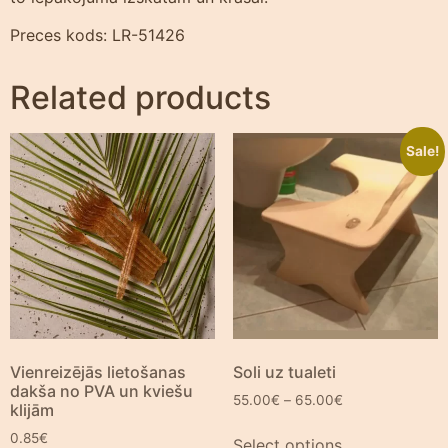
Preces kods: LR-51426
Related products
Sale!
Vienreizējās lietošanas
Soli uz tualeti
dakša no PVA un kviešu
55.00
€
–
65.00
€
klijām
0.85
€
Select options