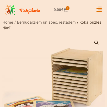
0
0.00
€
Home
/
Bērnudārziem un spec. iestādēm
/ Koka puzles
rāmī