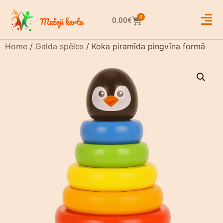
0
0.00
€
Home
/
Galda spēles
/ Koka piramīda pingvīna formā