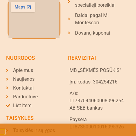
specialieji poreikiai
Baldai pagal M.
Montessori
Dovanų kuponai
NUORODOS
REKVIZITAI
Apie mus
MB ,,SĖKMĖS POSŪKIS"
Naujienos
Įm. kodas: 304254216
Kontaktai
A/s:
Parduotuvė
LT787044060008096254
List Item
AB SEB bankas
TAISYKLĖS
Paysera
LT873500010016095326
Taisyklės ir sąlygos