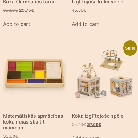
Koka šķirošanas torņi
Izglītojoša koka spēle
39.50
€
29.75
€
45.50
€
Add to cart
Add to cart
Sale!
Matemātiskās apmācības
Koka izglītojoša spēle
koka nūjas skaitīt
58.70
€
37.66
€
mācībām
33.90
€