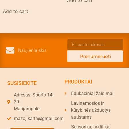
Add to cart
Add to cart
Naujienlaiškis
Prenumeruoti
PRODUKTAI
SUSISIEKITE
Edukaciniai žaidimai
Adresas: Sporto 14-
20
Lavinamosios ir
Marijampolė
kūrybinės užduotys
autistams
mazojikarta@gmail.com
Sensorika, taktilika,