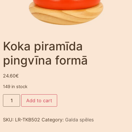
Koka piramīda
pingvīna formā
24.60
€
149 in stock
Add to cart
SKU:
LR-TKB502
Category:
Galda spēles