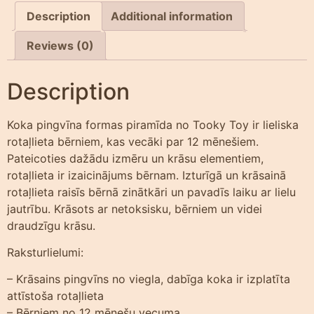
Description
Additional information
Reviews (0)
Description
Koka pingvīna formas piramīda no Tooky Toy ir lieliska
rotaļlieta bērniem, kas vecāki par 12 mēnešiem.
Pateicoties dažādu izmēru un krāsu elementiem,
rotaļlieta ir izaicinājums bērnam. Izturīgā un krāsainā
rotaļlieta raisīs bērnā zinātkāri un pavadīs laiku ar lielu
jautrību. Krāsots ar netoksisku, bērniem un videi
draudzīgu krāsu.
Raksturlielumi:
– Krāsains pingvīns no viegla, dabīga koka ir izplatīta
attīstoša rotaļlieta
– Bērniem no 12 mēnešu vecuma