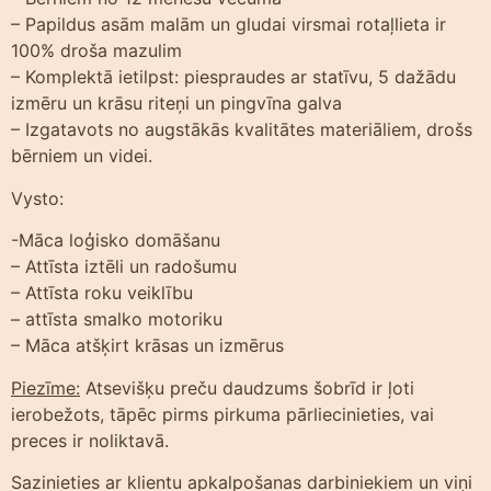
– Papildus asām malām un gludai virsmai rotaļlieta ir
100% droša mazulim
– Komplektā ietilpst: piespraudes ar statīvu, 5 dažādu
izmēru un krāsu riteņi un pingvīna galva
– Izgatavots no augstākās kvalitātes materiāliem, drošs
bērniem un videi.
Vysto:
-Māca loģisko domāšanu
– Attīsta iztēli un radošumu
– Attīsta roku veiklību
– attīsta smalko motoriku
– Māca atšķirt krāsas un izmērus
Piezīme:
Atsevišķu preču daudzums šobrīd ir ļoti
ierobežots, tāpēc pirms pirkuma pārliecinieties, vai
preces ir noliktavā.
Sazinieties ar klientu apkalpošanas darbiniekiem un viņi