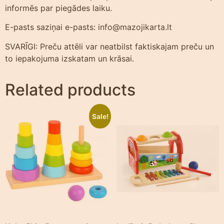
informēs par piegādes laiku.
E-pasts saziņai e-pasts: info@mazojikarta.lt
SVARĪGI: Preču attēli var neatbilst faktiskajam preču un
to iepakojuma izskatam un krāsai.
Related products
Sale!