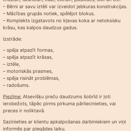
– Bērni ar savu iztēli var izveidot jebkuras konstrukcijas.
– Mācības grupās notiek, spēlējot blokus.
– Komplekts izgatavots no kļavas koka ar netoksisku
krāsu, kas kalpos daudzus gadus.
Izstrāde:
– spēja atpazīt formas,
– spēja atpazīt krāsas,
– iztēle,
– motoriskās prasmes,
– spēja risināt problēmas,
– radošums.
Piezīme:
Atsevišķu preču daudzums šobrīd ir ļoti
ierobežots, tāpēc pirms pirkuma pārliecinieties, vai
preces ir noliktavā.
Sazinieties ar klientu apkalpošanas darbiniekiem un viņi
informēs par piegādes laiku.