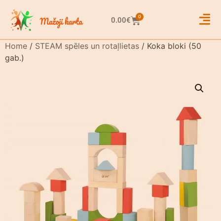
0
0.00
€
Home
/
STEAM spēles un rotaļlietas
/ Koka bloki (50
gab.)