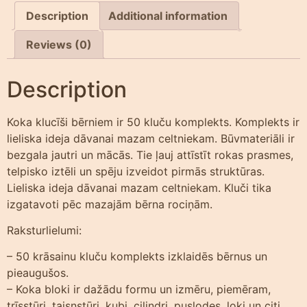
Description
Additional information
Reviews (0)
Description
Koka klucīši bērniem ir 50 kluču komplekts. Komplekts ir
lieliska ideja dāvanai mazam celtniekam. Būvmateriāli ir
bezgala jautri un mācās. Tie ļauj attīstīt rokas prasmes,
telpisko iztēli un spēju izveidot pirmās struktūras.
Lieliska ideja dāvanai mazam celtniekam. Kluči tika
izgatavoti pēc mazajām bērna rociņām.
Raksturlielumi:
– 50 krāsainu kluču komplekts izklaidēs bērnus un
pieaugušos.
– Koka bloki ir dažādu formu un izmēru, piemēram,
trīsstūri, taisnstūri, kubi, cilindri, puslodes, loki un citi.