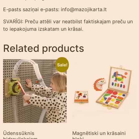
E-pasts saziņai e-pasts: info@mazojikarta.lt
SVARĪGI: Preču attēli var neatbilst faktiskajam preču un
to iepakojuma izskatam un krāsai.
Related products
Sale!
Ūdenssūknis
Magnētiski un krāsaini