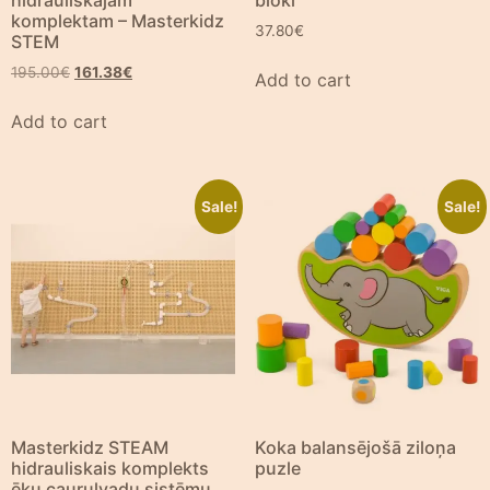
hidrauliskajam
bloki
komplektam – Masterkidz
37.80
€
STEM
195.00
€
161.38
€
Add to cart
Add to cart
Sale!
Sale!
Masterkidz STEAM
Koka balansējošā ziloņa
hidrauliskais komplekts
puzle
ēku cauruļvadu sistēmu