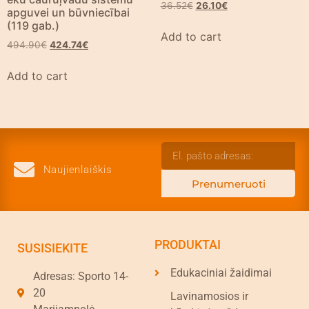
36.52
€
26.10
€
apguvei un būvniecībai
(119 gab.)
Add to cart
494.90
€
424.74
€
Add to cart
Naujienlaiškis
Prenumeruoti
PRODUKTAI
SUSISIEKITE
Edukaciniai žaidimai
Adresas: Sporto 14-
20
Lavinamosios ir