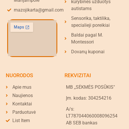
Marijampolė
kūrybinės užduotys
autistams
mazojikarta@gmail.com
Sensorika, taktilika,
specialieji poreikiai
Baldai pagal M.
Montessori
Dovanų kuponai
NUORODOS
REKVIZITAI
Apie mus
MB ,,SĖKMĖS POSŪKIS"
Naujienos
Įm. kodas: 304254216
Kontaktai
A/s:
Parduotuvė
LT787044060008096254
List Item
AB SEB bankas