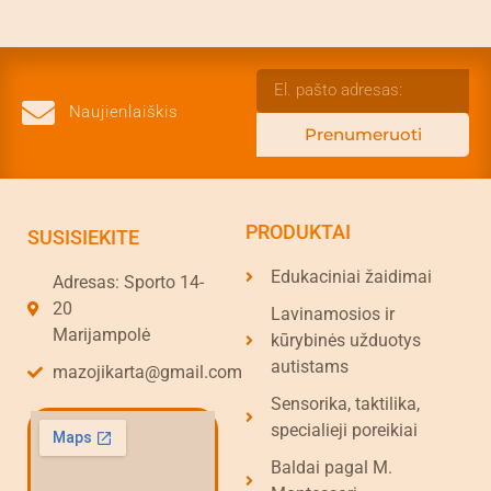
Naujienlaiškis
Prenumeruoti
PRODUKTAI
SUSISIEKITE
Edukaciniai žaidimai
Adresas: Sporto 14-
20
Lavinamosios ir
Marijampolė
kūrybinės užduotys
autistams
mazojikarta@gmail.com
Sensorika, taktilika,
specialieji poreikiai
Baldai pagal M.