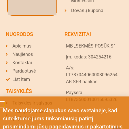
Montessori
Dovanų kuponai
NUORODOS
REKVIZITAI
Apie mus
MB ,,SĖKMĖS POSŪKIS"
Naujienos
Įm. kodas: 304254216
Kontaktai
A/s:
Parduotuvė
LT787044060008096254
List Item
AB SEB bankas
TAISYKLĖS
Paysera
LT873500010016095326
Taisyklės ir sąlygos
Mes naudojame slapukus savo svetainėje, kad
Prekių keitimas ir
suteiktume jums tinkamiausią patirtį
grąžinimas
prisimindami jūsų pageidavimus ir pakartotinius
Garantija