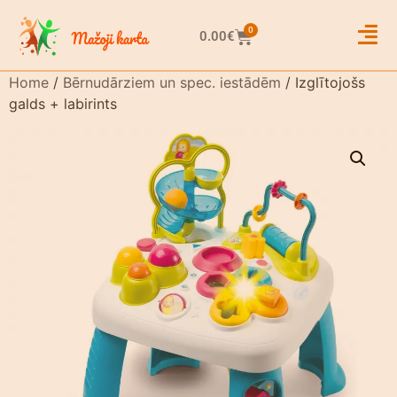
0
0.00
€
Home
/
Bērnudārziem un spec. iestādēm
/ Izglītojošs
galds + labirints