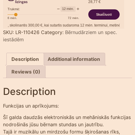
28,77
€
−
+
12
mėn.
Trukmė:
Skaičiuoti
6
mėn.
72
mėn.
 skolinantis
300,00
€, kai sutartis sudaroma
12
mėn. terminui, metinė palūkanų no
SKU:
LR-110426
Category:
Bērnudārziem un spec.
iestādēm
Description
Additional information
Reviews (0)
Description
Funkcijas un aprīkojums:
Šī galda daudzās elektroniskās un mehāniskās funkcijas
nodrošinās jūsu bērnam stundas un jautrību.
Tajā ir muzikālu un mirdzošu formu šķirošanas rīks,