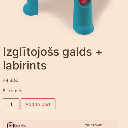
Izglītojošs galds +
labirints
78.60
€
8 in stock
Add to cart
Įmokos dydis