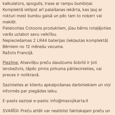
kalkulators, spogulis, trase ar rampu bumbiņai.
Komplektā ietilpst arī palaišanas iekārta, kas ļauj ar
rokturi mest bumbu gaisā un pēc tam to noķert vai
meklēt.
Pateicoties Cotoons produktiem, jūsu bērns rotaļājoties
varēs uzlabot savu veiklību.
Nepieciešamas 2 LR44 baterijas (iekļautas komplektā)
Bērniem no 12 mēnešu vecuma.
Ražots Francijā.
Piezīme:
Atsevišķu preču daudzums šobrīd ir ļoti
ierobežots, tāpēc pirms pirkuma pārliecinieties, vai
preces ir noliktavā.
Sazinieties ar klientu apkalpošanas darbiniekiem un viņi
informēs par piegādes laiku.
E-pasts saziņai e-pasts: info@mazojikarta.lt
SVARĪGI: Preču attēli var neatbilst faktiskajam preču un