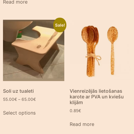
Read more
Sale!
Soli uz tualeti
Vienreizējās lietošanas
karote ar PVA un kviešu
55.00
€
–
65.00
€
klijām
0.85
€
Select options
Read more