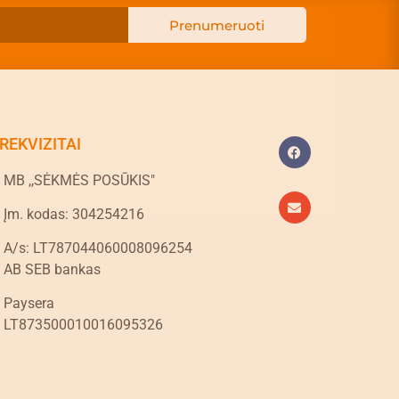
Prenumeruoti
REKVIZITAI
MB ,,SĖKMĖS POSŪKIS"
Įm. kodas: 304254216
A/s: LT787044060008096254
AB SEB bankas
Paysera
LT873500010016095326