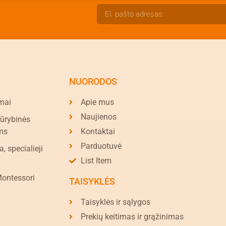
NUORODOS
mai
Apie mus
Naujienos
kūrybinės
ms
Kontaktai
Parduotuvė
a, specialieji
List Item
Montessori
TAISYKLĖS
Taisyklės ir sąlygos
Prekių keitimas ir grąžinimas