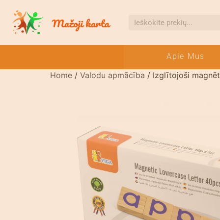
Apie Mus
Home
/
Valodu apmācība
/ Izglītojoši magnēt