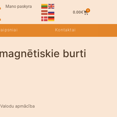
Mano paskyra
0
0.00
€
raipsniai
Kontaktai
i magnētiskie burti
:
Valodu apmācība