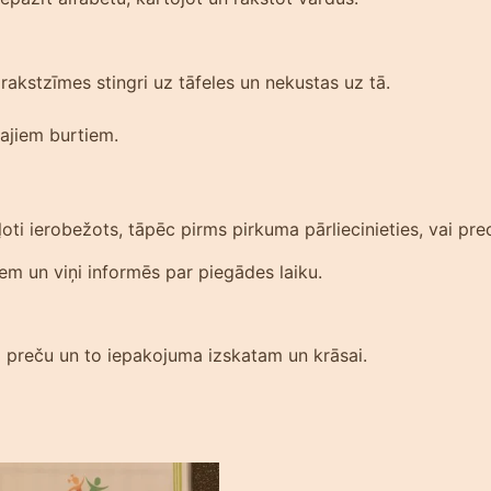
akstzīmes stingri uz tāfeles un nekustas uz tā.
ajiem burtiem.
ti ierobežots, tāpēc pirms pirkuma pārliecinieties, vai prec
iem un viņi informēs par piegādes laiku.
am preču un to iepakojuma izskatam un krāsai.