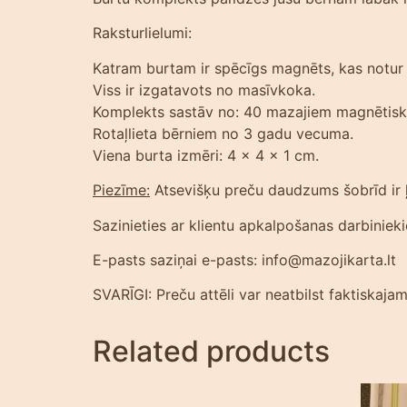
Raksturlielumi:
Katram burtam ir spēcīgs magnēts, kas notur r
Viss ir izgatavots no masīvkoka.
Komplekts sastāv no: 40 mazajiem magnētisk
Rotaļlieta bērniem no 3 gadu vecuma.
Viena burta izmēri: 4 x 4 x 1 cm.
Piezīme:
Atsevišķu preču daudzums šobrīd ir ļo
Sazinieties ar klientu apkalpošanas darbiniek
E-pasts saziņai e-pasts: info@mazojikarta.lt
SVARĪGI: Preču attēli var neatbilst faktiskaj
Related products