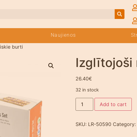
Naujienos
St
iskie burti
Izglītojoš
26.40
€
32 in stock
Add to cart
SKU:
LR-50590
Category