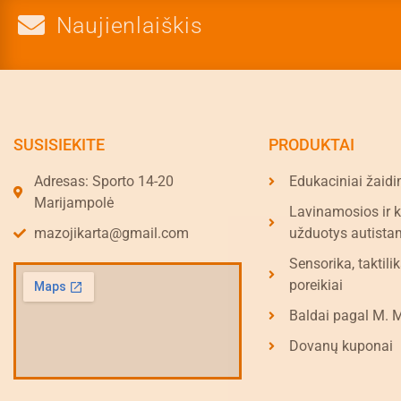
Naujienlaiškis
SUSISIEKITE
PRODUKTAI
Adresas: Sporto 14-20
Edukaciniai žaidi
Marijampolė
Lavinamosios ir 
mazojikarta@gmail.com
užduotys autista
Sensorika, taktilik
poreikiai
Baldai pagal M. 
Dovanų kuponai