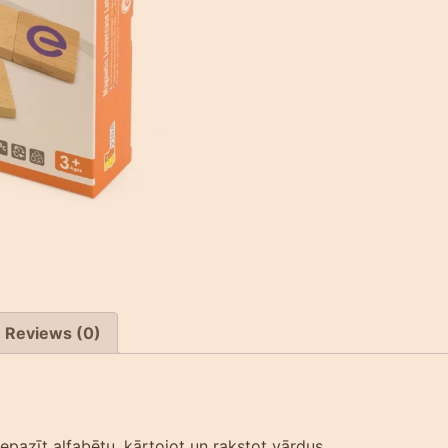
Reviews (0)
pazīt alfabētu, kārtojot un rakstot vārdus.