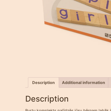
Description
Additional information
Description
Burtu komplekts palīdzēs jūsu bērnam labāk ie