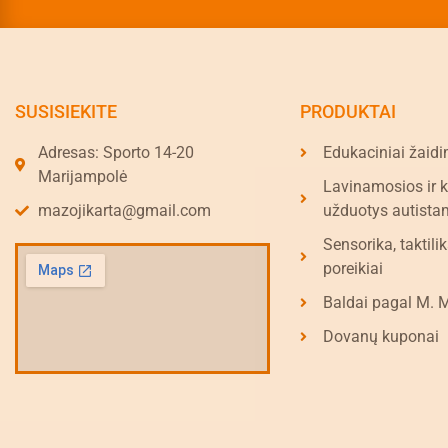
SUSISIEKITE
PRODUKTAI
Adresas: Sporto 14-20
Edukaciniai žaidi
Marijampolė
Lavinamosios ir 
mazojikarta@gmail.com
užduotys autista
Sensorika, taktilik
poreikiai
Baldai pagal M. 
Dovanų kuponai