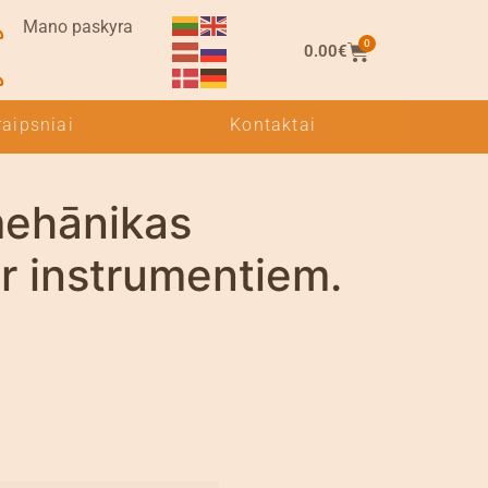
Mano paskyra
0
0.00
€
raipsniai
Kontaktai
mehānikas
r instrumentiem.