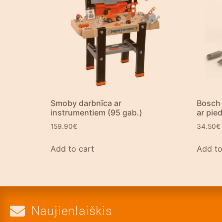
Smoby darbnīca ar
Bosch 
instrumentiem (95 gab.)
ar pie
159.90
€
34.50
€
Add to cart
Add to
Naujienlaiškis