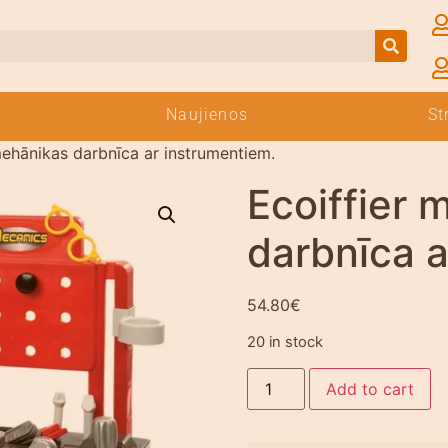
Naujienos
St
mehānikas darbnīca ar instrumentiem.
Ecoiffier 
darbnīca a
54.80
€
20 in stock
Add to cart