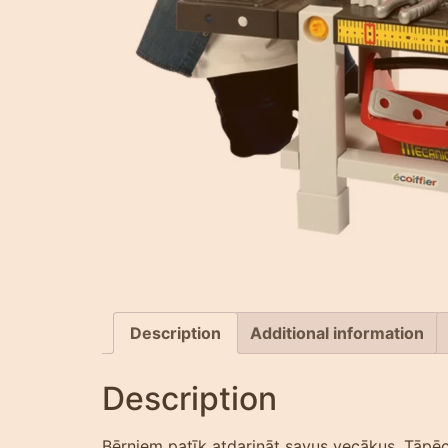
Description
Additional information
Description
Bērniem patīk atdarināt savus vecākus. Tāpēc