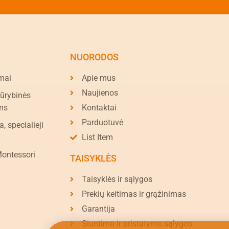
NUORODOS
mai
Apie mus
Naujienos
kūrybinės
ms
Kontaktai
Parduotuvė
a, specialieji
List Item
Montessori
TAISYKLĖS
Taisyklės ir sąlygos
Prekių keitimas ir grąžinimas
Garantija
Siuntimo ir pristatymo sąlygos