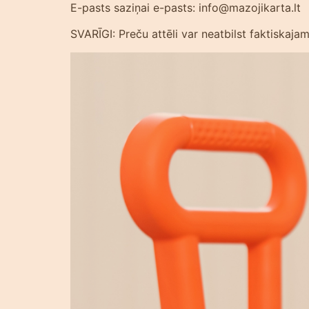
E-pasts saziņai e-pasts: info@mazojikarta.lt
SVARĪGI: Preču attēli var neatbilst faktiskaj