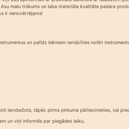
 Asu malu trūkums un laba materiāla kvalitāte padara pro
ks ir nenovērtējams!
instrumentus un palīdz bērniem iemācīties nolikt instrumentu
ti ierobežots, tāpēc pirms pirkuma pārliecinieties, vai prec
iem un viņi informēs par piegādes laiku.