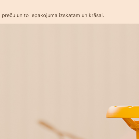
am preču un to iepakojuma izskatam un krāsai.