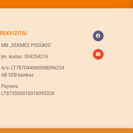
REKVIZITAI
MB ,,SĖKMĖS POSŪKIS"
Įm. kodas: 304254216
A/s: LT787044060008096254
AB SEB bankas
Paysera
LT873500010016095326