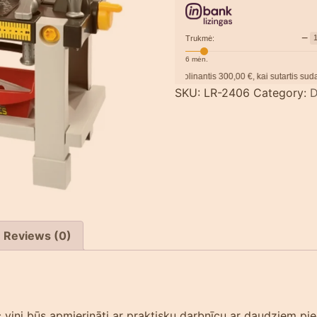
−
Trukmė:
6
mėn.
Pavyzdžiui, skolinantis
300,00
€, kai sutartis sudaroma
12
mėn. termi
SKU:
LR-2406
Category:
D
Reviews (0)
 viņi būs apmierināti ar praktisku darbnīcu ar daudziem pi