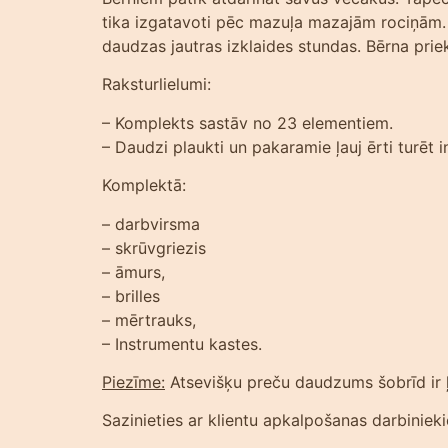
tika izgatavoti pēc mazuļa mazajām rociņām.
daudzas jautras izklaides stundas. Bērna prie
Raksturlielumi:
– Komplekts sastāv no 23 elementiem.
– Daudzi plaukti un pakaramie ļauj ērti turēt 
Komplektā:
– darbvirsma
– skrūvgriezis
– āmurs,
– brilles
– mērtrauks,
– Instrumentu kastes.
Piezīme:
Atsevišķu preču daudzums šobrīd ir ļo
Sazinieties ar klientu apkalpošanas darbiniek