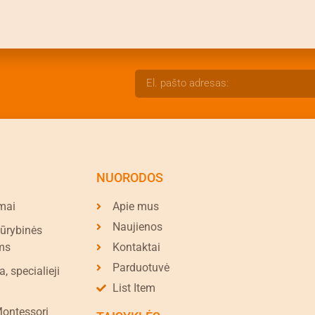
NUORODOS
mai
Apie mus
Naujienos
kūrybinės
ms
Kontaktai
Parduotuvė
a, specialieji
List Item
Montessori