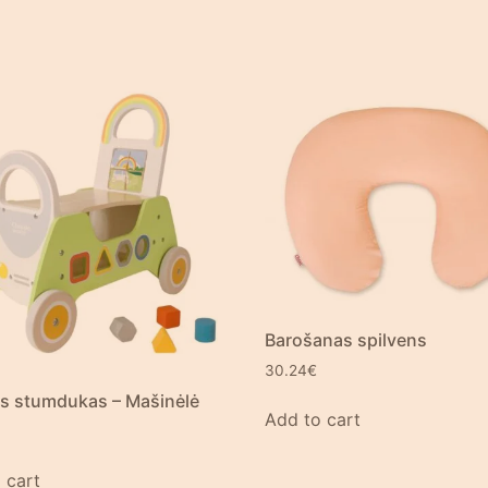
Barošanas spilvens
30.24
€
s stumdukas – Mašinėlė
Add to cart
 cart