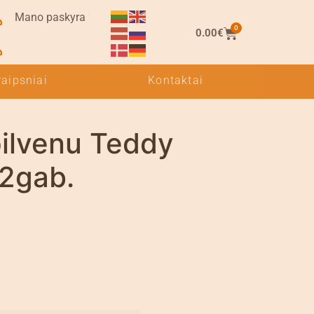
Mano paskyra
0
0.00
€
raipsniai
Kontaktai
pilvenu Teddy
2gab.