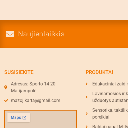
Naujienlaiškis
SUSISIEKITE
PRODUKTAI
Adresas: Sporto 14-20
Edukaciniai žaidi
Marijampolė
Lavinamosios ir 
mazojikarta@gmail.com
užduotys autista
Sensorika, taktilik
poreikiai
Baldai pagal M. 