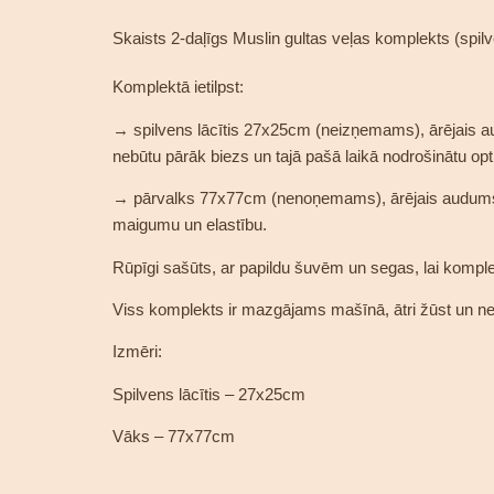
Skaists 2-daļīgs Muslin gultas veļas komplekts (spi
Komplektā ietilpst:
→ spilvens lācītis 27x25cm (neizņemams), ārējais audu
nebūtu pārāk biezs un tajā pašā laikā nodrošinātu op
→ pārvalks 77x77cm (nenoņemams), ārējais audums mus
maigumu un elastību.
Rūpīgi sašūts, ar papildu šuvēm un segas, lai kom
Viss komplekts ir mazgājams mašīnā, ātri žūst un nema
Izmēri:
Spilvens lācītis – 27x25cm
Vāks – 77x77cm