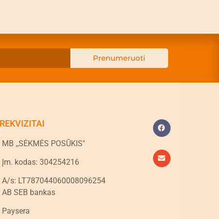
Prenumeruoti
REKVIZITAI
MB ,,SĖKMĖS POSŪKIS"
Įm. kodas: 304254216
A/s: LT787044060008096254
AB SEB bankas
Paysera