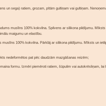
lvens un sega) ratiem, grozam, pītām gultiņam vai gultiņam. Nenoņe
ms muslīns 100% kokvilna. Spilvens ar silikona pildījumu. Mīksts un i
timālu maigumu un elastību.
līns 100% kokvilna. Pārklāj ar silikona pildījumu. Mīksts un ietilpī
plekts nedeformētos pat pēc daudzām mazgāšanas reizēm;
ina formu. Izmēri piemēroti ratiem, šūpulim vai autokrēsliņam, lai bēr