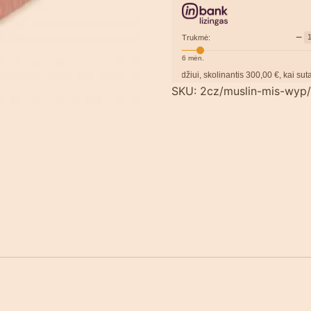
−
Trukmė:
6
mėn.
Pavyzdžiui, skolinantis
300,00
€, kai sutartis sud
SKU:
2cz/muslin-mis-wyp