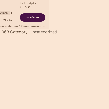
Įmokos dydis
28,77
€
+
12
mėn.
Skaičiuoti
72
mėn.
aroma
12
mėn. terminui, metinė palūkanų norma –
13,90
%
, sutarties sudarymo moke
/1063
Category:
Uncategorized