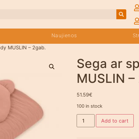
Naujienos
St
ddy MUSLIN – 2gab.
Sega ar s
MUSLIN – 
51.59
€
100 in stock
Add to cart