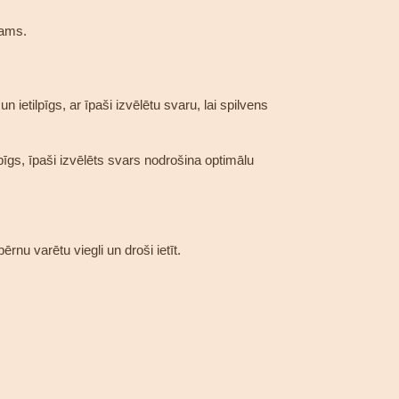
mams.
etilpīgs, ar īpaši izvēlētu svaru, lai spilvens
gs, īpaši izvēlēts svars nodrošina optimālu
nu varētu viegli un droši ietīt.