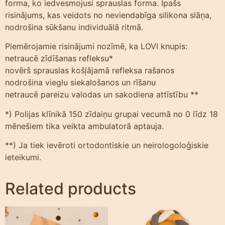
forma, ko iedvesmojusi sprauslas forma. Īpašs
risinājums, kas veidots no neviendabīga silikona slāņa,
nodrošina sūkšanu individuālā ritmā.
Piemērojamie risinājumi nozīmē, ka LOVI knupis:
netraucē zīdīšanas refleksu*
novērš sprauslas košļājamā refleksa rašanos
nodrošina vieglu siekalošanos un rīšanu
netraucē pareizu valodas un sakodiena attīstību **
*) Polijas klīnikā 150 zīdaiņu grupai vecumā no 0 līdz 18
mēnešiem tika veikta ambulatorā aptauja.
**) Ja tiek ievēroti ortodontiskie un neirologoloģiskie
ieteikumi.
Related products