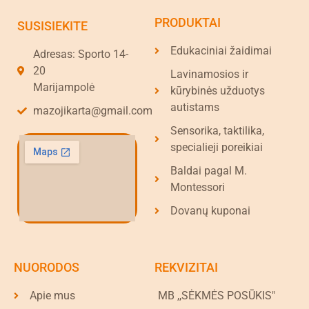
PRODUKTAI
SUSISIEKITE
Edukaciniai žaidimai
Adresas: Sporto 14-
20
Lavinamosios ir
Marijampolė
kūrybinės užduotys
autistams
mazojikarta@gmail.com
Sensorika, taktilika,
specialieji poreikiai
Baldai pagal M.
Montessori
Dovanų kuponai
NUORODOS
REKVIZITAI
Apie mus
MB ,,SĖKMĖS POSŪKIS"