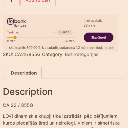
Įmokos dydis
28,77
€
−
+
12
mėn.
Trukmė:
Skaičiuoti
6
mėn.
72
mėn.
, skolinantis
300,00
€, kai sutartis sudaroma
12
mėn. terminui, metinė palūkanų n
SKU:
CA22/855G
Category:
Bez kategorijas
Description
Description
CA 22 / 855G
LOVI dinamiskie knupji tika izstrādāti pēc pētījumiem,
kuros piedalījās ārsti un neirologi. Viņiem ir simetriska