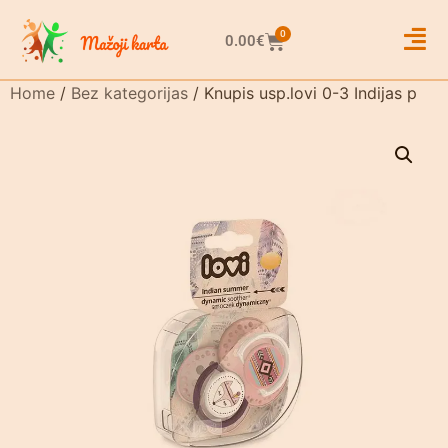
0
0.00
€
Home
/
Bez kategorijas
/ Knupis usp.lovi 0-3 Indijas p