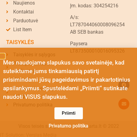
Naujienos
Įm. kodas: 304254216
Kontaktai
A/s:
Parduotuvė
LT787044060008096254
List Item
AB SEB bankas
TAISYKLĖS
Paysera
LT873500010016095326
Taisyklės ir sąlygos
Mes naudojame slapukus savo svetainėje, kad
Prekių keitimas ir
suteiktume jums tinkamiausią patirtį
grąžinimas
prisimindami jūsų pageidavimus ir pakartotinius
Garantija
apsilankymus. Spustelėdami „Priimti“ sutinkate
Siuntimo ir pristatymo
sąlygos
naudoti VISUS slapukus.
Privatumo politika
Priimti
Privatumo politika
Visos teisės saugomos | mazojikarta.lt © 2022
IT Solution: Verslas Media