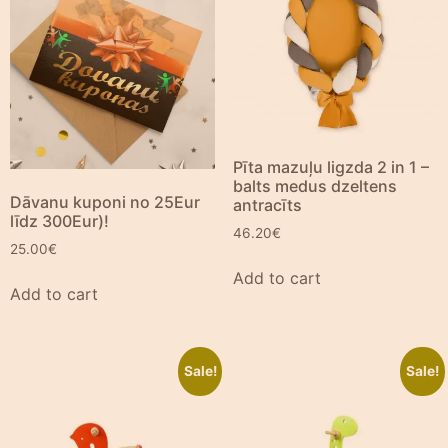
Pīta mazuļu ligzda 2 in 1 –
balts medus dzeltens
Dāvanu kuponi no 25Eur
antracīts
līdz 300Eur)!
46.20
€
25.00
€
Add to cart
Add to cart
Sale!
Sale!