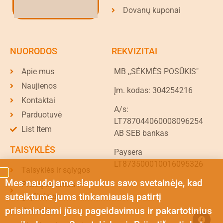
Dovanų kuponai
NUORODOS
REKVIZITAI
Apie mus
MB ,,SĖKMĖS POSŪKIS"
Naujienos
Įm. kodas: 304254216
Kontaktai
A/s:
Parduotuvė
LT787044060008096254
List Item
AB SEB bankas
TAISYKLĖS
Paysera
LT873500010016095326
Taisyklės ir sąlygos
Mes naudojame slapukus savo svetainėje, kad
Prekių keitimas ir
suteiktume jums tinkamiausią patirtį
grąžinimas
prisimindami jūsų pageidavimus ir pakartotinius
Garantija