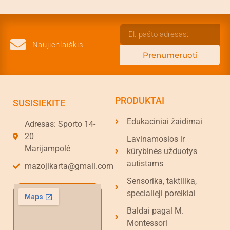
Naujienlaiškis
Prenumeruoti
PRODUKTAI
SUSISIEKITE
Edukaciniai žaidimai
Adresas: Sporto 14-
20
Lavinamosios ir
Marijampolė
kūrybinės užduotys
autistams
mazojikarta@gmail.com
Sensorika, taktilika,
specialieji poreikiai
Baldai pagal M.
Montessori