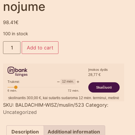
nojume
98.41
€
100 in stock
Add to cart
Įmokos dydis
28,77
€
−
+
12
mėn.
Trukmė:
Skaičiuoti
6
mėn.
72
mėn.
skolinantis
300,00
€, kai sutartis sudaroma
12
mėn. terminui, metinė palūkanų nor
SKU:
BALDACHIM-WISZ/muslin/523
Category:
Uncategorized
Description
Additional information