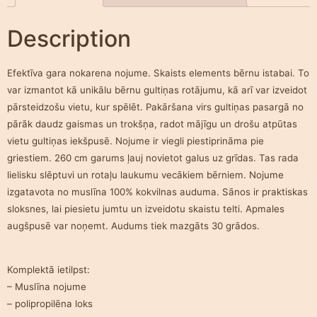
Description
Efektīva gara nokarena nojume. Skaists elements bērnu istabai. To
var izmantot kā unikālu bērnu gultiņas rotājumu, kā arī var izveidot
pārsteidzošu vietu, kur spēlēt. Pakāršana virs gultiņas pasargā no
pārāk daudz gaismas un trokšņa, radot mājīgu un drošu atpūtas
vietu gultiņas iekšpusē. Nojume ir viegli piestiprināma pie
griestiem. 260 cm garums ļauj novietot galus uz grīdas. Tas rada
lielisku slēptuvi un rotaļu laukumu vecākiem bērniem. Nojume
izgatavota no muslīna 100% kokvilnas auduma. Sānos ir praktiskas
sloksnes, lai piesietu jumtu un izveidotu skaistu telti. Apmales
augšpusē var noņemt. Audums tiek mazgāts 30 grādos.
Komplektā ietilpst:
– Muslīna nojume
– polipropilēna loks