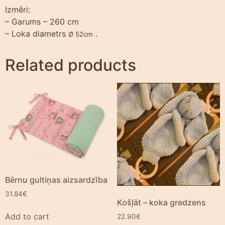
Izmēri:
– Garums – 260 cm
– Loka diametrs
.
Ø 52cm
Related products
Bērnu gultiņas aizsardzība
31.84
€
Košļāt – koka gredzens
Add to cart
22.90
€