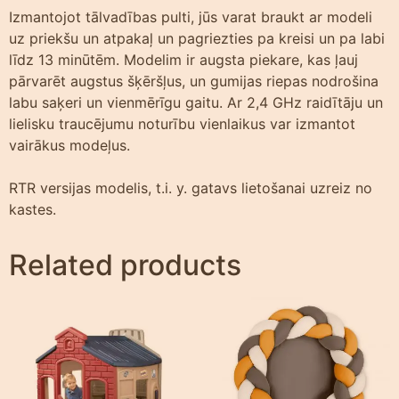
Izmantojot tālvadības pulti, jūs varat braukt ar modeli
uz priekšu un atpakaļ un pagriezties pa kreisi un pa labi
līdz 13 minūtēm. Modelim ir augsta piekare, kas ļauj
pārvarēt augstus šķēršļus, un gumijas riepas nodrošina
labu saķeri un vienmērīgu gaitu. Ar 2,4 GHz raidītāju un
lielisku traucējumu noturību vienlaikus var izmantot
vairākus modeļus.
RTR versijas modelis, t.i. y. gatavs lietošanai uzreiz no
kastes.
Related products