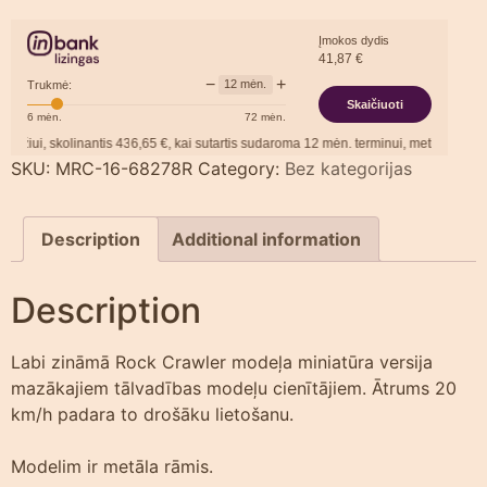
Įmokos dydis
41,87
€
−
+
12
mėn.
Trukmė:
Skaičiuoti
6
mėn.
72
mėn.
ui, skolinantis
436,65
€, kai sutartis sudaroma
12
mėn. terminui, metinė palūkanų
SKU:
MRC-16-68278R
Category:
Bez kategorijas
Description
Additional information
Description
Labi zināmā Rock Crawler modeļa miniatūra versija
mazākajiem tālvadības modeļu cienītājiem. Ātrums 20
km/h padara to drošāku lietošanu.
Modelim ir metāla rāmis.