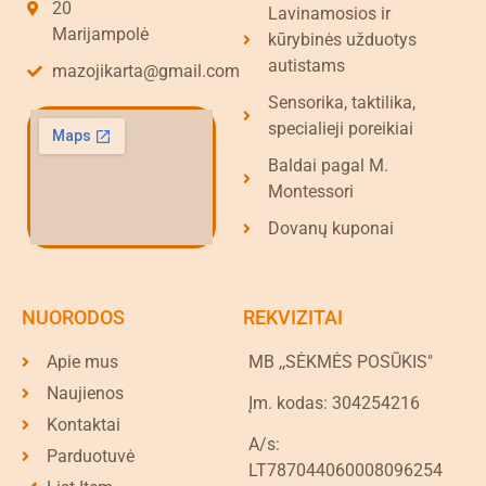
20
Lavinamosios ir
Marijampolė
kūrybinės užduotys
autistams
mazojikarta@gmail.com
Sensorika, taktilika,
specialieji poreikiai
Baldai pagal M.
Montessori
Dovanų kuponai
NUORODOS
REKVIZITAI
Apie mus
MB ,,SĖKMĖS POSŪKIS"
Naujienos
Įm. kodas: 304254216
Kontaktai
A/s:
Parduotuvė
LT787044060008096254