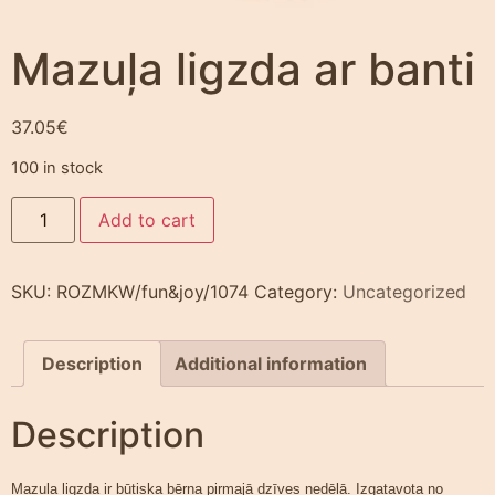
Mazuļa ligzda ar banti
37.05
€
100 in stock
Add to cart
SKU:
ROZMKW/fun&joy/1074
Category:
Uncategorized
Description
Additional information
Description
Mazuļa ligzda
ir būtiska bērna pirmajā dzīves nedēļā.
Izgatavota no