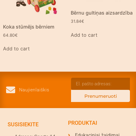
Bērnu gultiņas aizsardzība
31.84
€
Koka stūmējs bērniem
Add to cart
64.80
€
Add to cart
Naujienlaiškis
Prenumeruoti
PRODUKTAI
SUSISIEKITE
Edukaciniai žaidimai