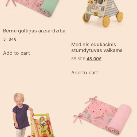
Bērnu gultiņas aizsardzība
31.84
€
Medinis edukacinis
stumdytuvas vaikams
Add to cart
58.80
€
48.00
€
Add to cart