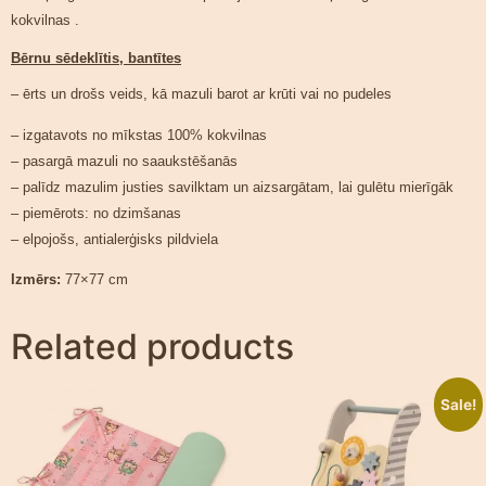
kokvilnas
.
Bērnu sēdeklītis, bantītes
– ērts un drošs veids, kā mazuli barot ar krūti vai no pudeles
– izgatavots no mīkstas 100% kokvilnas
– pasargā mazuli no saaukstēšanās
– palīdz mazulim justies savilktam un aizsargātam, lai gulētu mierīgāk
– piemērots: no dzimšanas
– elpojošs, antialerģisks pildviela
Izmērs:
77×77 cm
Related products
Sale!