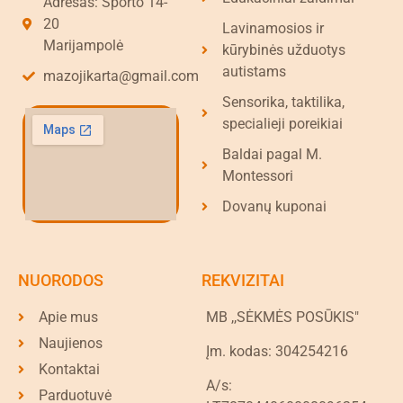
Adresas: Sporto 14-
20
Lavinamosios ir
Marijampolė
kūrybinės užduotys
autistams
mazojikarta@gmail.com
Sensorika, taktilika,
specialieji poreikiai
Baldai pagal M.
Montessori
Dovanų kuponai
NUORODOS
REKVIZITAI
Apie mus
MB ,,SĖKMĖS POSŪKIS"
Naujienos
Įm. kodas: 304254216
Kontaktai
A/s:
Parduotuvė