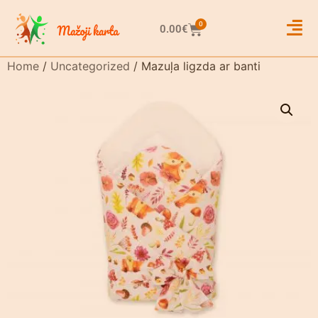
0
0.00
€
Home
/
Uncategorized
/ Mazuļa ligzda ar banti