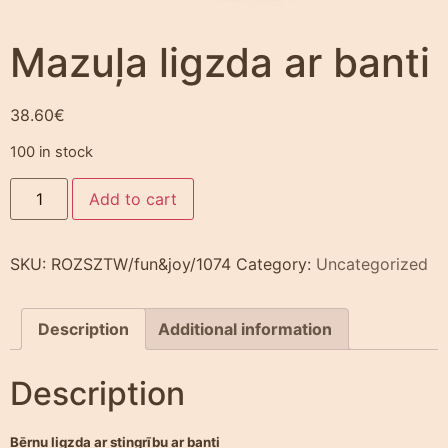
Mazuļa ligzda ar banti
38.60
€
100 in stock
Add to cart
SKU:
ROZSZTW/fun&joy/1074
Category:
Uncategorized
Description
Additional information
Description
Bērnu ligzda ar stingrību ar banti