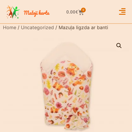
0
0.00
€
Home
/
Uncategorized
/ Mazuļa ligzda ar banti