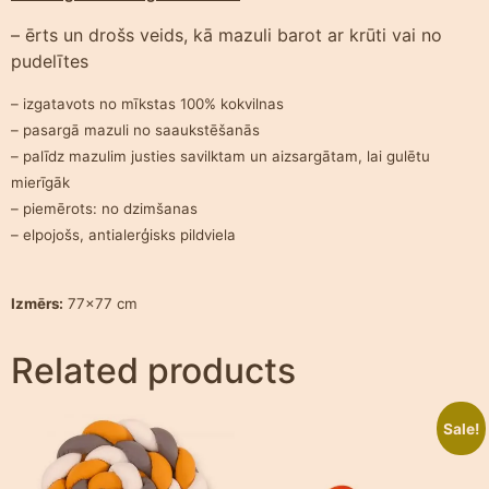
– ērts un drošs veids, kā mazuli barot ar krūti vai no
pudelītes
– izgatavots no mīkstas 100% kokvilnas
– pasargā mazuli no saaukstēšanās
– palīdz mazulim justies savilktam un aizsargātam, lai gulētu
mierīgāk
– piemērots: no dzimšanas
– elpojošs, antialerģisks pildviela
Izmērs:
77×77 cm
Related products
Sale!