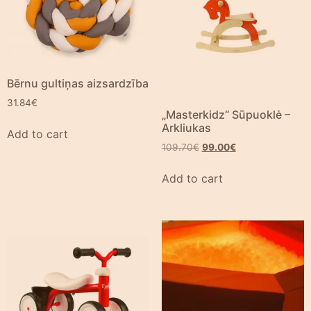
Bērnu gultiņas aizsardzība
31.84
€
„Masterkidz“ Sūpuoklė –
Arkliukas
Add to cart
109.70
€
99.00
€
Add to cart