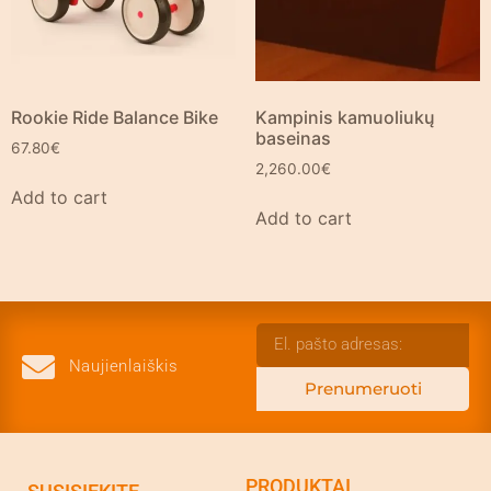
Rookie Ride Balance Bike
Kampinis kamuoliukų
baseinas
67.80
€
2,260.00
€
Add to cart
Add to cart
Naujienlaiškis
Prenumeruoti
PRODUKTAI