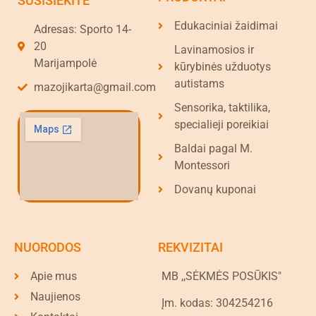
SUSISIEKITE
Edukaciniai žaidimai
Adresas: Sporto 14-
20
Lavinamosios ir
Marijampolė
kūrybinės užduotys
autistams
mazojikarta@gmail.com
Sensorika, taktilika,
specialieji poreikiai
Baldai pagal M.
Montessori
Dovanų kuponai
NUORODOS
REKVIZITAI
Apie mus
MB ,,SĖKMĖS POSŪKIS"
Naujienos
Įm. kodas: 304254216