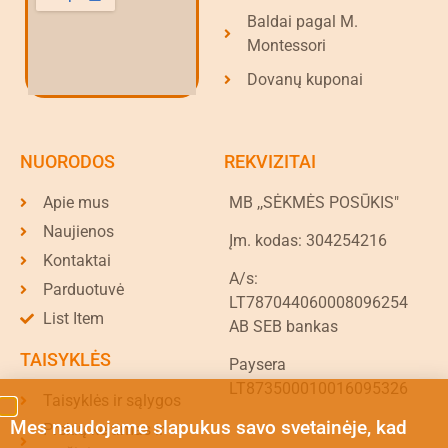
Baldai pagal M.
Montessori
Dovanų kuponai
NUORODOS
REKVIZITAI
Apie mus
MB ,,SĖKMĖS POSŪKIS"
Naujienos
Įm. kodas: 304254216
Kontaktai
A/s:
Parduotuvė
LT787044060008096254
List Item
AB SEB bankas
TAISYKLĖS
Paysera
LT873500010016095326
Taisyklės ir sąlygos
Mes naudojame slapukus savo svetainėje, kad
Prekių keitimas ir