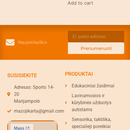
Add to cart
Naujienlaiškis
Prenumeruoti
PRODUKTAI
SUSISIEKITE
Edukaciniai žaidimai
Adresas: Sporto 14-
20
Lavinamosios ir
Marijampolė
kūrybinės užduotys
autistams
mazojikarta@gmail.com
Sensorika, taktilika,
specialieji poreikiai