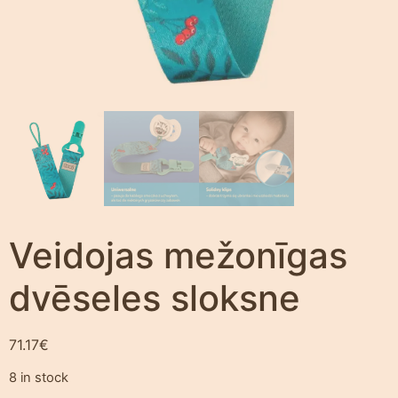
Veidojas mežonīgas
dvēseles sloksne
71.17
€
8 in stock