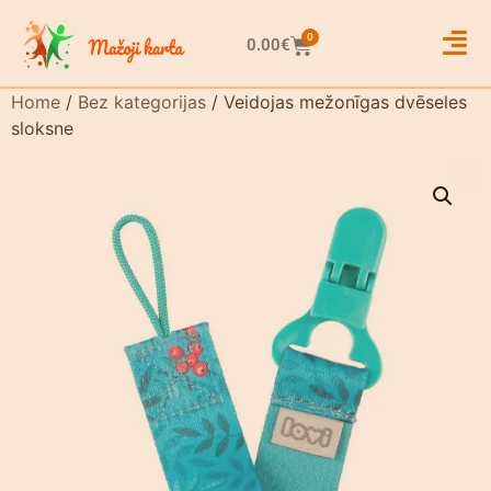
0
0.00
€
Home
/
Bez kategorijas
/ Veidojas mežonīgas dvēseles
sloksne