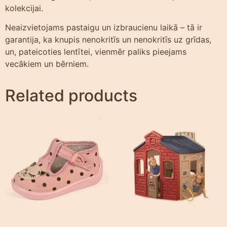
kolekcijai.
Neaizvietojams pastaigu un izbraucienu laikā – tā ir
garantija, ka knupis nenokritīs un nenokritīs uz grīdas,
un, pateicoties lentītei, vienmēr paliks pieejams
vecākiem un bērniem.
Related products