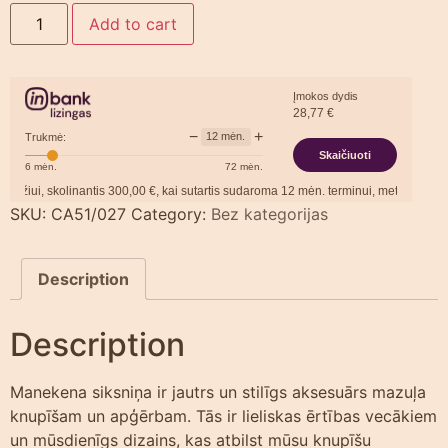
Add to cart
Įmokos dydis
28,77
€
−
+
12
mėn.
Trukmė:
Skaičiuoti
6
mėn.
72
mėn.
iui, skolinantis
300,00
€, kai sutartis sudaroma
12
mėn. terminui, metinė palūkan
SKU:
CA51/027
Category:
Bez kategorijas
Description
Description
Manekena siksniņa ir jautrs un stilīgs aksesuārs mazuļa
knupīšam un apģērbam. Tās ir lieliskas ērtības vecākiem
un mūsdienīgs dizains, kas atbilst mūsu knupīšu