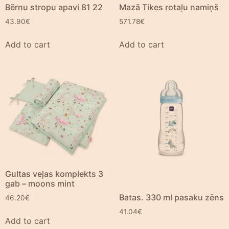
Bērnu stropu apavi 81 22
Mazā Tikes rotaļu namiņš
43.90
€
571.78
€
Add to cart
Add to cart
Gultas veļas komplekts 3
gab – moons mint
Batas. 330 ml pasaku zēns
46.20
€
41.04
€
Add to cart