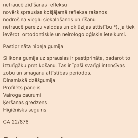
netraucē zīdīšanas refleksu
novērš sprauslas košļājamā refleksa rašanos
nodrošina vieglu siekalošanos un rīšanu
netraucē pareizu valodas un oklūzijas attīstību *), ja tiek
ievēroti ortodontiskie un neirologoloģiskie ieteikumi.
Pastiprināta nipeļa gumija
Silikona gumija uz sprauslas ir pastiprināta, padarot to
izturīgāku pret košanu. Tas ir īpaši svarīgi intensīvas
zobu un smaganu attīstības periodos.
Dinamiskā dzēšgumija
Profilēts panelis
Vairoga caurumi
Ķeršanas gredzens
Higiēnisks segums
CA 22/878