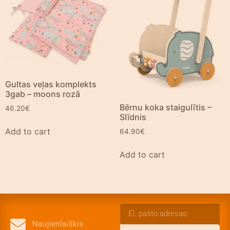
Gultas veļas komplekts
3gab – moons rozā
Bērnu koka staigulītis –
46.20
€
Slīdnis
Add to cart
64.90
€
Add to cart
Naujienlaiškis