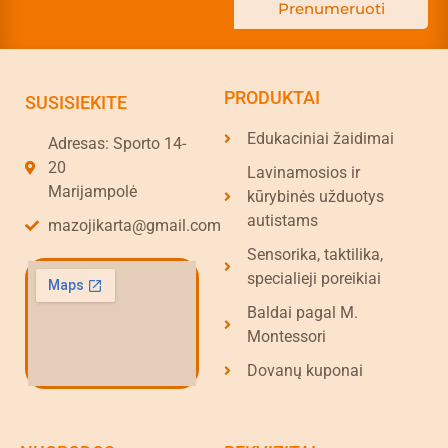
Prenumeruoti
PRODUKTAI
SUSISIEKITE
Edukaciniai žaidimai
Adresas: Sporto 14-
20
Lavinamosios ir
Marijampolė
kūrybinės užduotys
autistams
mazojikarta@gmail.com
Sensorika, taktilika,
specialieji poreikiai
Baldai pagal M.
Montessori
Dovanų kuponai