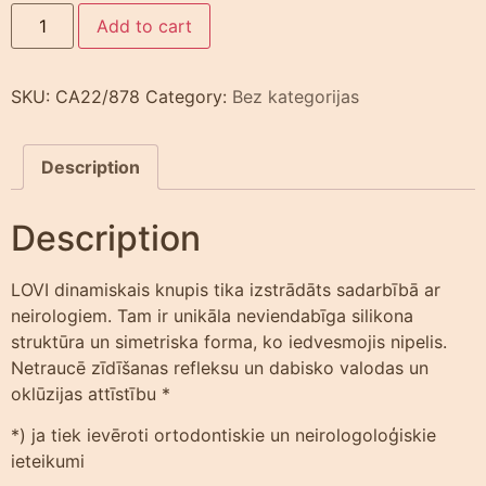
Add to cart
SKU:
CA22/878
Category:
Bez kategorijas
Description
Description
LOVI dinamiskais knupis tika izstrādāts sadarbībā ar
neirologiem. Tam ir unikāla neviendabīga silikona
struktūra un simetriska forma, ko iedvesmojis nipelis.
Netraucē zīdīšanas refleksu un dabisko valodas un
oklūzijas attīstību *
*) ja tiek ievēroti ortodontiskie un neirologoloģiskie
ieteikumi