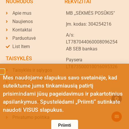
NUORODOS
REKVIZITAI
Apie mus
MB ,,SĖKMĖS POSŪKIS"
Naujienos
Įm. kodas: 304254216
Kontaktai
A/s:
Parduotuvė
LT787044060008096254
List Item
AB SEB bankas
TAISYKLĖS
Paysera
LT873500010016095326
Taisyklės ir sąlygos
Mes naudojame slapukus savo svetainėje, kad
Prekių keitimas ir
suteiktume jums tinkamiausią patirtį
grąžinimas
prisimindami jūsų pageidavimus ir pakartotinius
Garantija
apsilankymus. Spustelėdami „Priimti“ sutinkate
Siuntimo ir pristatymo
sąlygos
naudoti VISUS slapukus.
Privatumo politika
Priimti