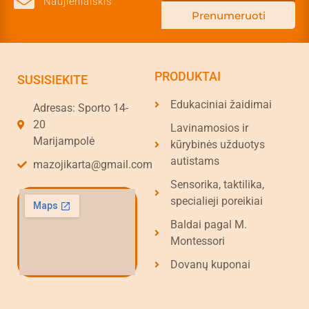
Naujienlaiškis
Prenumeruoti
PRODUKTAI
SUSISIEKITE
Edukaciniai žaidimai
Adresas: Sporto 14-
20
Lavinamosios ir
Marijampolė
kūrybinės užduotys
autistams
mazojikarta@gmail.com
Sensorika, taktilika,
specialieji poreikiai
Baldai pagal M.
Montessori
Dovanų kuponai