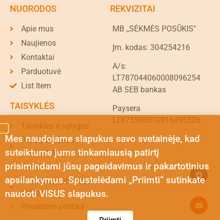
NUORODOS
REKVIZITAI
Apie mus
MB ,,SĖKMĖS POSŪKIS"
Naujienos
Įm. kodas: 304254216
Kontaktai
A/s:
Parduotuvė
LT787044060008096254
List Item
AB SEB bankas
TAISYKLĖS
Paysera
LT873500010016095326
Taisyklės ir sąlygos
Mes naudojame slapukus savo svetainėje, kad
Prekių keitimas ir
suteiktume jums tinkamiausią patirtį
grąžinimas
prisimindami jūsų pageidavimus ir pakartotinius
Garantija
apsilankymus. Spustelėdami „Priimti“ sutinkate
Siuntimo ir pristatymo
sąlygos
naudoti VISUS slapukus.
Privatumo politika