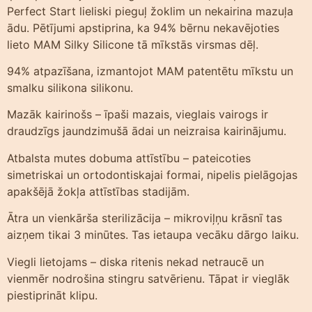
Perfect Start lieliski pieguļ žoklim un nekairina mazuļa
ādu. Pētījumi apstiprina, ka 94% bērnu nekavējoties
lieto MAM Silky Silicone tā mīkstās virsmas dēļ.
94% atpazīšana, izmantojot MAM patentētu mīkstu un
smalku silikona silikonu.
Mazāk kairinošs – īpaši mazais, vieglais vairogs ir
draudzīgs jaundzimušā ādai un neizraisa kairinājumu.
Atbalsta mutes dobuma attīstību – pateicoties
simetriskai un ortodontiskajai formai, nipelis pielāgojas
apakšējā žokļa attīstības stadijām.
Ātra un vienkārša sterilizācija – mikroviļņu krāsnī tas
aizņem tikai 3 minūtes. Tas ietaupa vecāku dārgo laiku.
Viegli lietojams – diska ritenis nekad netraucē un
vienmēr nodrošina stingru satvērienu. Tāpat ir vieglāk
piestiprināt klipu.