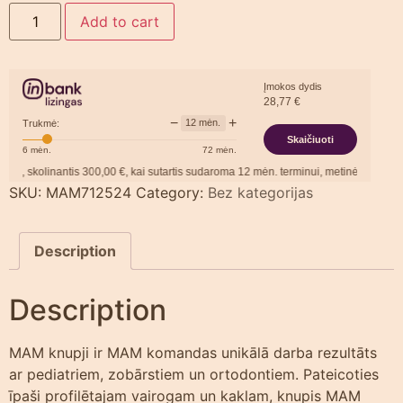
Add to cart
Įmokos dydis
28,77
€
−
+
12
mėn.
Trukmė:
Skaičiuoti
6
mėn.
72
mėn.
 skolinantis
300,00
€, kai sutartis sudaroma
12
mėn. terminui, metinė palūkanų no
SKU:
MAM712524
Category:
Bez kategorijas
Description
Description
MAM knupji ir MAM komandas unikālā darba rezultāts
ar pediatriem, zobārstiem un ortodontiem. Pateicoties
īpaši profilētajam vairogam un kaklam, knupis MAM