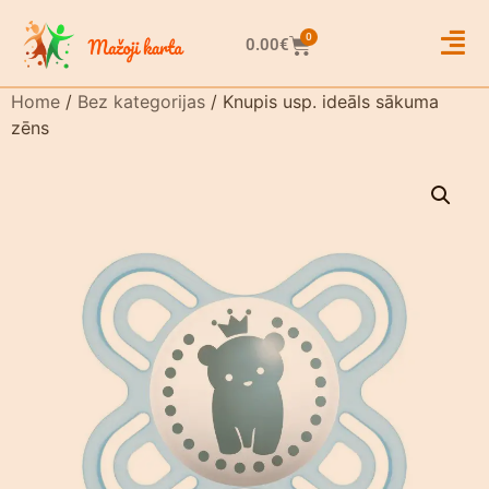
0
0.00
€
Home
/
Bez kategorijas
/ Knupis usp. ideāls sākuma
zēns