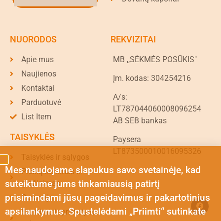
NUORODOS
REKVIZITAI
Apie mus
MB ,,SĖKMĖS POSŪKIS"
Naujienos
Įm. kodas: 304254216
Kontaktai
A/s:
Parduotuvė
LT787044060008096254
List Item
AB SEB bankas
TAISYKLĖS
Paysera
LT873500010016095326
Taisyklės ir sąlygos
Mes naudojame slapukus savo svetainėje, kad
Prekių keitimas ir
suteiktume jums tinkamiausią patirtį
grąžinimas
prisimindami jūsų pageidavimus ir pakartotinius
Garantija
apsilankymus. Spustelėdami „Priimti“ sutinkate
Siuntimo ir pristatymo