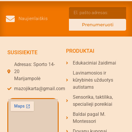
Naujienlaiškis
Prenumeruoti
PRODUKTAI
SUSISIEKITE
Edukaciniai žaidimai
Adresas: Sporto 14-
20
Lavinamosios ir
Marijampolė
kūrybinės užduotys
autistams
mazojikarta@gmail.com
Sensorika, taktilika,
specialieji poreikiai
Baldai pagal M.
Montessori
Dovanų kuponai