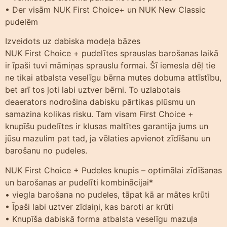
• Der visām NUK First Choice+ un NUK New Classic
pudelēm
Izveidots uz dabiska modeļa bāzes
NUK First Choice + pudelītes sprauslas barošanas laikā
ir īpaši tuvi māmiņas sprauslu formai. Šī iemesla dēļ tie
ne tikai atbalsta veselīgu bērna mutes dobuma attīstību,
bet arī tos ļoti labi uztver bērni. To uzlabotais
deaerators nodrošina dabisku pārtikas plūsmu un
samazina kolikas risku. Tam visam First Choice +
knupīšu pudelītes ir klusas maltītes garantija jums un
jūsu mazulim pat tad, ja vēlaties apvienot zīdīšanu un
barošanu no pudeles.
NUK First Choice + Pudeles knupis – optimālai zīdīšanas
un barošanas ar pudelīti kombinācijai*
• viegla barošana no pudeles, tāpat kā ar mātes krūti
• Īpaši labi uztver zīdaiņi, kas baroti ar krūti
• Knupīša dabiskā forma atbalsta veselīgu mazuļa