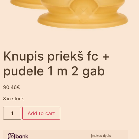
Knupis priekš fc +
pudele 1 m 2 gab
90.46
€
8 in stock
Add to cart
Įmokos dydis