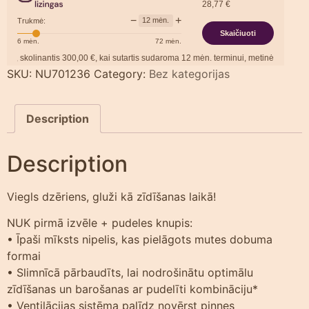
28,77
€
−
+
12
mėn.
Trukmė:
Skaičiuoti
6
mėn.
72
mėn.
skolinantis
300,00
€, kai sutartis sudaroma
12
mėn. terminui, metinė palūkanų nor
SKU:
NU701236
Category:
Bez kategorijas
Description
Description
Viegls dzēriens, gluži kā zīdīšanas laikā!
NUK pirmā izvēle + pudeles knupis:
• Īpaši mīksts nipelis, kas pielāgots mutes dobuma
formai
• Slimnīcā pārbaudīts, lai nodrošinātu optimālu
zīdīšanas un barošanas ar pudelīti kombināciju*
• Ventilācijas sistēma palīdz novērst pinnes