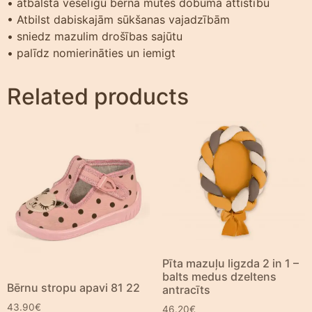
• atbalsta veselīgu bērna mutes dobuma attīstību
• Atbilst dabiskajām sūkšanas vajadzībām
• sniedz mazulim drošības sajūtu
• palīdz nomierināties un iemigt
Related products
Pīta mazuļu ligzda 2 in 1 –
balts medus dzeltens
Bērnu stropu apavi 81 22
antracīts
43.90
€
46.20
€