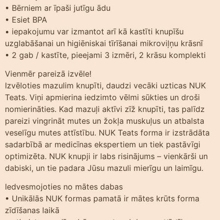
• Bērniem ar īpaši jutīgu ādu
• Esiet BPA
• iepakojumu var izmantot arī kā kastīti knupīšu
uzglabāšanai un higiēniskai tīrīšanai mikroviļņu krāsnī
• 2 gab / kastīte, pieejami 3 izmēri, 2 krāsu komplekti
Vienmēr pareizā izvēle!
Izvēloties mazulim knupīti, daudzi vecāki uzticas NUK
Teats. Viņi apmierina iedzimto vēlmi sūkties un droši
nomierināties. Kad mazuļi aktīvi zīž knupīti, tas palīdz
pareizi vingrināt mutes un žokļa muskuļus un atbalsta
veselīgu mutes attīstību. NUK Teats forma ir izstrādāta
sadarbībā ar medicīnas ekspertiem un tiek pastāvīgi
optimizēta. NUK knupji ir labs risinājums – vienkārši un
dabiski, un tie padara Jūsu mazuli mierīgu un laimīgu.
Iedvesmojoties no mātes dabas
• Unikālās NUK formas pamatā ir mātes krūts forma
zīdīšanas laikā