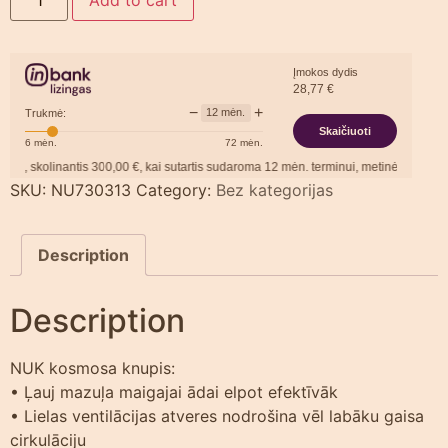
Įmokos dydis
28,77
€
−
+
12
mėn.
Trukmė:
Skaičiuoti
6
mėn.
72
mėn.
 skolinantis
300,00
€, kai sutartis sudaroma
12
mėn. terminui, metinė palūkanų no
SKU:
NU730313
Category:
Bez kategorijas
Description
Description
NUK kosmosa knupis:
• Ļauj mazuļa maigajai ādai elpot efektīvāk
• Lielas ventilācijas atveres nodrošina vēl labāku gaisa
cirkulāciju