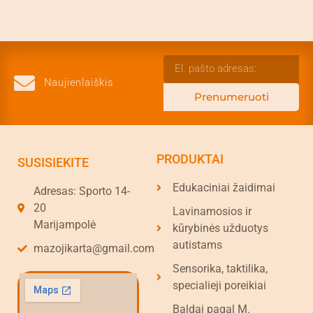
Naujienlaiškis
Prenumeruoti
PRODUKTAI
SUSISIEKITE
Edukaciniai žaidimai
Adresas: Sporto 14-
20
Lavinamosios ir
Marijampolė
kūrybinės užduotys
autistams
mazojikarta@gmail.com
Sensorika, taktilika,
specialieji poreikiai
Baldai pagal M.