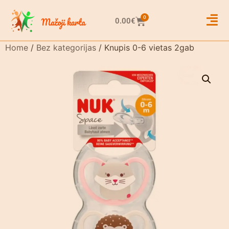
0
0.00
€
Home
/
Bez kategorijas
/ Knupis 0-6 vietas 2gab