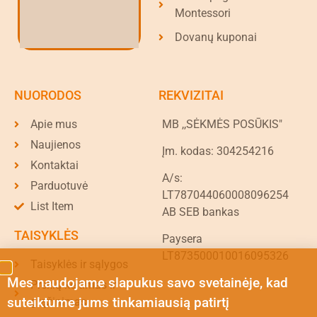
Montessori
Dovanų kuponai
NUORODOS
REKVIZITAI
Apie mus
MB ,,SĖKMĖS POSŪKIS"
Naujienos
Įm. kodas: 304254216
Kontaktai
A/s:
Parduotuvė
LT787044060008096254
List Item
AB SEB bankas
TAISYKLĖS
Paysera
LT873500010016095326
Taisyklės ir sąlygos
Mes naudojame slapukus savo svetainėje, kad
Prekių keitimas ir
suteiktume jums tinkamiausią patirtį
grąžinimas