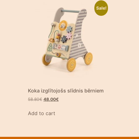
Sale!
s
Koka izglītojošs slīdnis bērniem
58.80
€
48.00
€
Add to cart