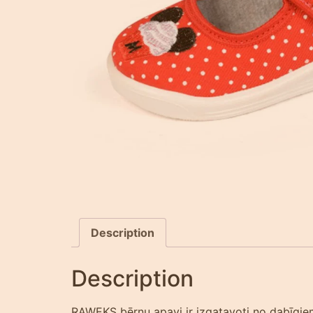
Description
Description
RAWEKS bērnu apavi ir izgatavoti no dabīgiem 