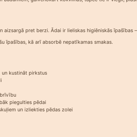
n aizsargā pret berzi. Ādai ir lieliskas higiēniskās īpašības
īšu īpašības, kā arī absorbē nepatīkamas smakas.
t un kustināt pirkstus
i
 brīvību
bāk piegulties pēdai
uskuļiem un izliekties pēdas zolei