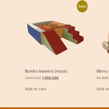
Sale!
Bumbu baseins (mazs)
Bērnu 
1,640.00
€
1,450.00
€
64.90
€
Add to cart
Add to