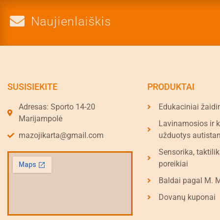
Naujienlaiškis
SUSISIEKITE
PRODUKTAI
Adresas: Sporto 14-20
Edukaciniai žaidi
Marijampolė
Lavinamosios ir 
mazojikarta@gmail.com
užduotys autista
Sensorika, taktilik
poreikiai
Baldai pagal M. 
Dovanų kuponai