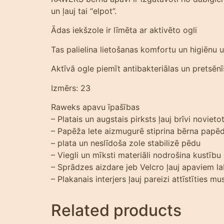
un ļauj tai “elpot”.
Ādas iekšzole ir līmēta ar aktivēto ogli
Tas palielina lietošanas komfortu un higiēnu u
Aktīvā ogle piemīt antibakteriālas un pretsēn
Izmērs: 23
Raweks apavu īpašības
– Platais un augstais pirksts ļauj brīvi novieto
– Papēža lete aizmugurē stiprina bērna papēd
– plata un neslīdoša zole stabilizē pēdu
– Viegli un mīksti materiāli nodrošina kustību
– Sprādzes aizdare jeb Velcro ļauj apaviem la
– Plakanais interjers ļauj pareizi attīstīties m
Related products