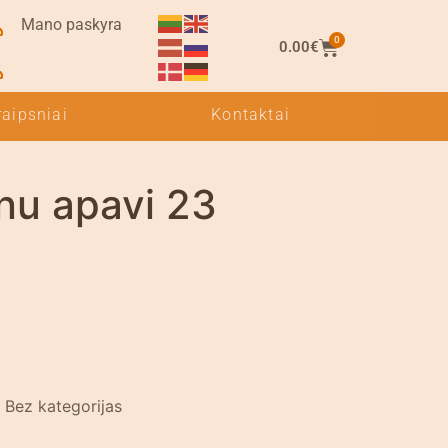
Mano paskyra
0
0.00
€
raipsniai
Kontaktai
nu apavi 23
:
Bez kategorijas