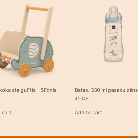
koka staigulītis – Slīdnis
Batas. 330 ml pasaku zēn
41.04
€
 cart
Add to cart