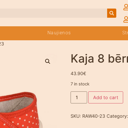
Naujienos
St
23
Kaja 8 bēr
43.90
€
7 in stock
Add to cart
SKU:
RAW40-23
Category