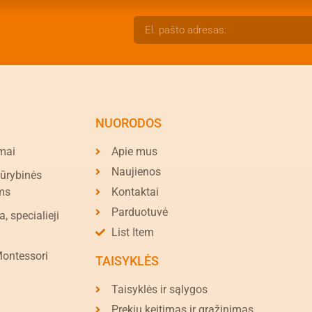
NUORODOS
mai
Apie mus
Naujienos
kūrybinės
ms
Kontaktai
Parduotuvė
a, specialieji
List Item
Montessori
TAISYKLĖS
Taisyklės ir sąlygos
Prekių keitimas ir grąžinimas