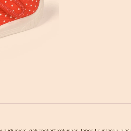
audumiem, galvenokārt kokvilnas, tāpēc tie ir viegli, plaši 