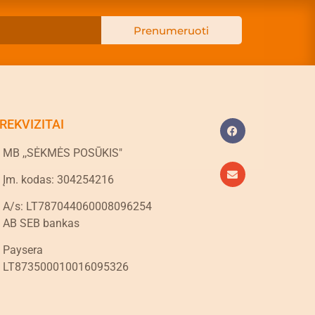
Prenumeruoti
REKVIZITAI
MB ,,SĖKMĖS POSŪKIS"
Įm. kodas: 304254216
A/s: LT787044060008096254
AB SEB bankas
Paysera
LT873500010016095326