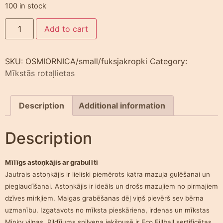
100 in stock
Add to cart
SKU:
OSMIORNICA/small/fuksjakropki
Category:
Mīkstās rotaļlietas
Description
Additional information
Description
Mīlīgs astoņkājis ar grabulīti
Jautrais astoņkājis ir lieliski piemērots katra mazuļa gulēšanai un
pieglaudīšanai. Astoņkājis ir ideāls un drošs mazuļiem no pirmajiem
dzīves mirkļiem. Maigas grabēšanas dēļ viņš pievērš sev bērna
uzmanību. Izgatavots no mīksta pieskāriena, irdenas un mīkstas
Minky vilnas. Pildījums spilvena iekšpusē ir Eco Fillball sertificētas