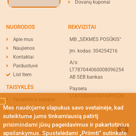
Dovanų kuponai
NUORODOS
REKVIZITAI
Apie mus
MB ,,SĖKMĖS POSŪKIS"
Naujienos
Įm. kodas: 304254216
Kontaktai
A/s:
Parduotuvė
LT787044060008096254
List Item
AB SEB bankas
TAISYKLĖS
Paysera
LT873500010016095326
Taisyklės ir sąlygos
Mes naudojame slapukus savo svetainėje, kad
Prekių keitimas ir
suteiktume jums tinkamiausią patirtį
grąžinimas
prisimindami jūsų pageidavimus ir pakartotinius
Garantija
apsilankymus. Spustelėdami „Priimti“ sutinkate
Siuntimo ir pristatymo