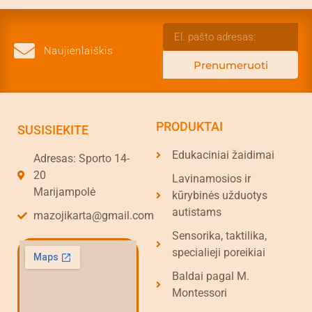
Naujienlaiškis
Prenumeruoti
PRODUKTAI
SUSISIEKITE
Edukaciniai žaidimai
Adresas: Sporto 14-
20
Lavinamosios ir
Marijampolė
kūrybinės užduotys
autistams
mazojikarta@gmail.com
Sensorika, taktilika,
specialieji poreikiai
Baldai pagal M.
Montessori