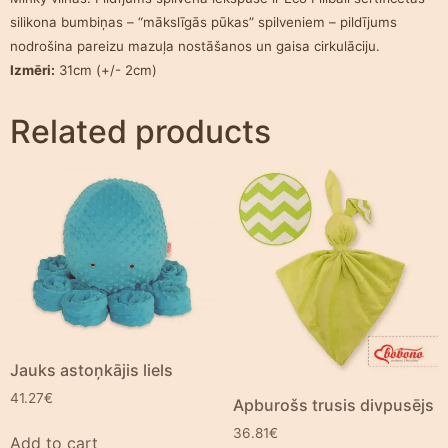
silikona bumbiņas – “mākslīgās pūkas” spilveniem – pildījums
nodrošina pareizu mazuļa nostāšanos un gaisa cirkulāciju.
Izmēri:
31cm (+/- 2cm)
Related products
Jauks astoņkājis liels
41.27
€
Apburošs trusis divpusējs
36.81
€
Add to cart