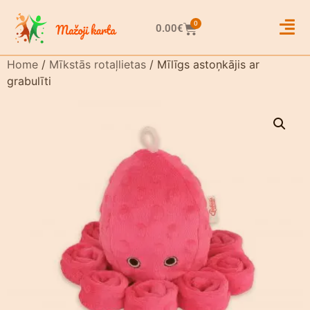
0
0.00
€
Home
/
Mīkstās rotaļlietas
/ Mīlīgs astoņkājis ar
grabulīti